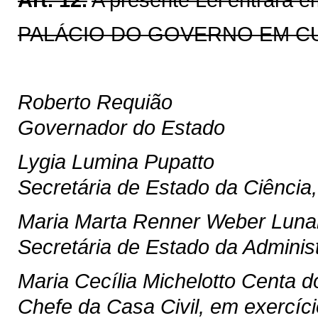
PALÁCIO DO GOVERNO EM CURI
Roberto Requião
Governador do Estado
Lygia Lumina Pupatto
Secretária de Estado da Ciência,
Maria Marta Renner Weber Luna
Secretária de Estado da Adminis
Maria Cecília Michelotto Centa 
Chefe da Casa Civil, em exercíci