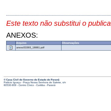
Este texto não substitui o public
ANEXOS:
Arquivo
Observações
anexo53393_18881.pdf
© Casa Civil do Governo do Estado do Paraná
Palácio Iguaçu - Praça Nossa Senhora de Salette, s/n
80530-909 - Centro Cívico - Curitiba - Paraná