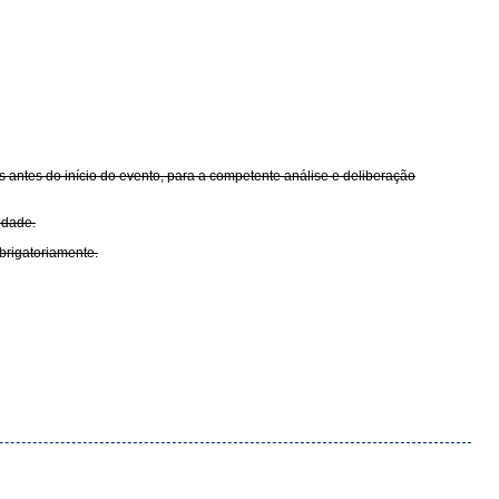
 antes do início do evento, para a competente análise e deliberação
idade.
brigatoriamente.