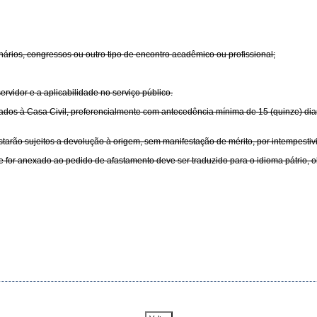
rios, congressos ou outro tipo de encontro acadêmico ou profissional;
rvidor e a aplicabilidade no serviço público.
dos à Casa Civil, preferencialmente com antecedência mínima de 15 (quinze) dias
starão sujeitos a devolução à origem, sem manifestação de mérito, por intempestiv
 for anexado ao pedido de afastamento deve ser traduzido para o idioma pátrio, o