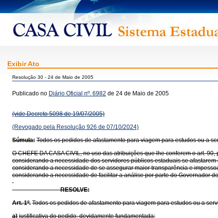
Exibir Ato
Resolução 30 - 24 de Maio de 2005
Publicado no
Diário Oficial nº. 6982
de 24 de Maio de 2005
(vide Decreto 5098 de 19/07/2005)
(Revogado pela Resolução 926 de 07/10/2024)
Súmula:
Todos os pedidos de afastamento para viagem para estudos ou a ser
O CHEFE DA CASA CIVIL, no uso das atribuições que lhe conferem o art. 90, par
considerando a necessidade dos servidores públicos estaduais se afastarem d
considerando a necessidade de se assegurar maior transparência e impesso
considerando a necessidade de facilitar a análise por parte do Governador d
RESOLVE:
Art. 1º.
Todos os pedidos de afastamento para viagem para estudos ou a serv
a)
justificativa do pedido, devidamente fundamentada;