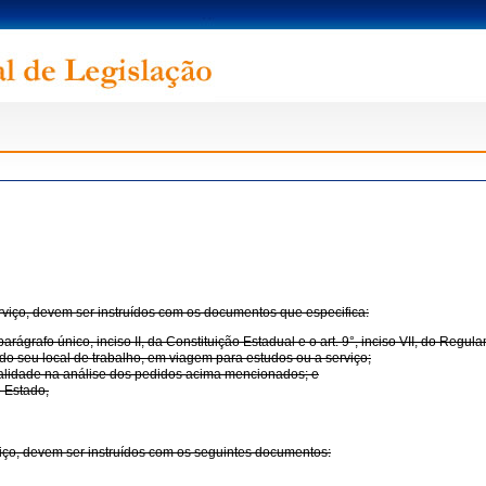
viço, devem ser instruídos com os documentos que especifica:
ágrafo único, inciso II, da Constituição Estadual e o art. 9°, inciso VII, do Regu
o seu local de trabalho, em viagem para estudos ou a serviço;
alidade na análise dos pedidos acima mencionados; e
o Estado,
iço, devem ser instruídos com os seguintes documentos: