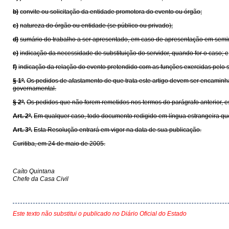
b)
convite ou solicitação da entidade promotora do evento ou órgão;
c)
natureza do órgão ou entidade (se público ou privado);
d)
sumário do trabalho a ser apresentado, em caso de apresentação em seminá
e)
indicação da necessidade de substituição do servidor, quando for o caso; e
f)
indicação da relação do evento pretendido com as funções exercidas pelo se
§ 1º.
Os pedidos de afastamento de que trata este artigo devem ser encaminha
governamental.
§ 2º.
Os pedidos que não forem remetidos nos termos do parágrafo anterior, e
Art. 2º.
Em qualquer caso, todo documento redigido em língua estrangeira que
Art. 3º.
Esta Resolução entrará em vigor na data de sua publicação.
Curitiba, em 24 de maio de 2005.
Caíto Quintana
Chefe da Casa Civil
Este texto não substitui o publicado no Diário Oficial do Estado