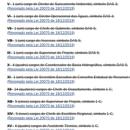
V -
1 (um) cargo de Diretor de Saneamento Ambiental, símbolo DAS-3;
(Revogado pela Lei 20070 de 18/12/2019)
VI -
1 (um) cargo de Diretor Operacional das Águas, símbolo DAS-3;
(Revogado pela Lei 20070 de 18/12/2019)
VII -
1 (um) cargo de Chefe de Gabinete, símbolo DAS-5;
(Revogado pela Lei 20070 de 18/12/2019)
VIII -
1 (um) cargo de Assessor, símbolo DAS-5;
(Revogado pela Lei 20070 de 18/12/2019)
IX -
1 (um) cargo de Supervisor de Projeto, símbolo DAS-5;
(Revogado pela Lei 20070 de 18/12/2019)
X -
4 (quatro) cargos de Coordenador de Bacia Hidrográfica, símbolo DAS-5;
(Revogado pela Lei 20070 de 18/12/2019)
XI -
1 (um) cargo de Secretário Executivo do Conselho Estadual de Recursos 
(Revogado pela Lei 20070 de 18/12/2019)
XII -
14 (quatorze) cargos de Chefe de Departamento, símbolo 1-C;
(Revogado pela Lei 20070 de 18/12/2019)
XIII -
5 (cinco) cargos de Supervisor de Projeto, símbolo 1-C;
(Revogado pela Lei 20070 de 18/12/2019)
XIV -
9 (nove) cargos de Chefe de Escritório Regional, símbolo 1-C;
(Revogado pela Lei 20070 de 18/12/2019)
XV -
4 (quatro) cargos de Assistente Técnico, símbolo 1-C;