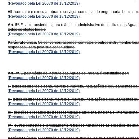
(Revogado pela Lei 20070 de 18/12/2019)
VII -
contratar e executar obras e serviços comuns e de engenharia, bem com
(Revogado pela Lei 20070 de 18/12/2019)
Art. 5º.
Ficam transferidos para o âmbito administrativo do Instituto das Águ
todos os efeitos legais.
(Revogado pela Lei 20070 de 18/12/2019)
Parágrafo único.
Os convênios, acordos, contratos e outros instrumentos leg
responsabilizará pela sua continuidade.
(Revogado pela Lei 20070 de 18/12/2019)
Art. 7º.
O patrimônio do Instituto das Águas do Paraná é constituído por:
(Revogado pela Lei 20070 de 18/12/2019)
I -
todos os direitos e bens, móveis e imóveis, instalações e equipamentos da en
(Revogado pela Lei 20070 de 18/12/2019)
II -
todos os direitos e bens, móveis e imóveis, instalações e equipamentos qu
(Revogado pela Lei 20070 de 18/12/2019)
III -
doações e legados de pessoas físicas e jurídicas, nacionais, internacionai
(Revogado pela Lei 20070 de 18/12/2019)
IV -
outros bens não expressamente referidos, vinculados ao exercício de suas
(Revogado pela Lei 20070 de 18/12/2019)
Parágrafo único.
O patrimônio do Instituto das Águas do Paraná será empre