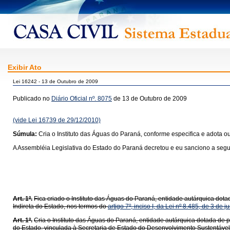
Exibir Ato
Lei 16242 - 13 de Outubro de 2009
Publicado no
Diário Oficial nº. 8075
de 13 de Outubro de 2009
(vide Lei 16739 de 29/12/2010)
Súmula:
Cria o Instituto das Águas do Paraná, conforme especifica e adota ou
A Assembléia Legislativa do Estado do Paraná decretou e eu sanciono a segui
Art. 1º.
Fica criado o Instituto das Águas do Paraná, entidade autárquica dotad
Indireta do Estado, nos termos do
artigo 7º, inciso I, da Lei nº 8.485, de 3 de
Art. 1º.
Cria o Instituto das Águas do Paraná, entidade autárquica dotada de pe
do Estado, vinculada à Secretaria de Estado do Desenvolvimento Sustentável