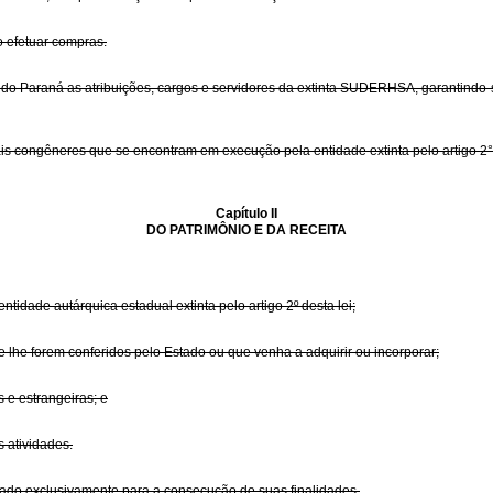
o efetuar compras.
as do Paraná as atribuições, cargos e servidores da extinta SUDERHSA, garantindo
ais congêneres que se encontram em execução pela entidade extinta pelo artigo 2°
Capítulo II
DO PATRIMÔNIO E DA RECEITA
tidade autárquica estadual extinta pelo artigo 2º desta lei;
e lhe forem conferidos pelo Estado ou que venha a adquirir ou incorporar;
s e estrangeiras; e
 atividades.
gado exclusivamente para a consecução de suas finalidades.