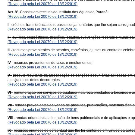
(Revogado pela Lei 20070 de 18/12/2019)
Art. 8º.
Constituem receitas do Instituto das Águas do Paraná:
(Revogado pela Lei 20070 de 18/12/2019)
I -
créditos, transferências e repasses orçamentários que lhe sejam consigna
(Revogado pela Lei 20070 de 18/12/2019)
II -
auxílios, empréstimos, doações, legados, subvenções federais e municipais e
(Revogado pela Lei 20070 de 18/12/2019)
III -
recursos provenientes de acordos, convênios, ajustes ou contratos celebrad
(Revogado pela Lei 20070 de 18/12/2019)
IV -
recursos provenientes de taxas e emolumentos;
(Revogado pela Lei 20070 de 18/12/2019)
V -
produto resultante da arrecadação de sanções pecuniárias aplicadas em de
atos jurídicos deles decorrentes;
(Revogado pela Lei 20070 de 18/12/2019)
VI -
remuneração por serviços de qualquer natureza prestados a terceiros e a
(Revogado pela Lei 20070 de 18/12/2019)
VII -
rendas provenientes da venda de produtos, publicações, materiais técnicos
(Revogado pela Lei 20070 de 18/12/2019)
VIII -
rendas oriundas da alienação de bens patrimoniais e de aplicações e ope
(Revogado pela Lei 20070 de 18/12/2019)
IX -
recursos oriundos do percentual que lhe for conferido em virtude da apli