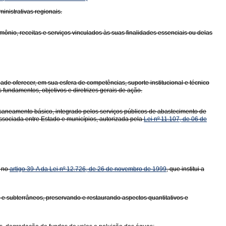
inistrativas regionais.
ônio, receitas e serviços vinculados às suas finalidades essenciais ou delas
e oferecer, em sua esfera de competências, suporte institucional e técnico
 fundamentos, objetivos e diretrizes gerais de ação.
e saneamento básico, integrado pelos serviços públicos de abastecimento de
ssociada entre Estado e municípios, autorizada pela
Lei nº 11.107, de 06 de
s no
artigo 39-A da Lei nº 12.726, de 26 de novembro de 1999
, que institui a
s e subterrâneos, preservando e restaurando aspectos quantitativos e