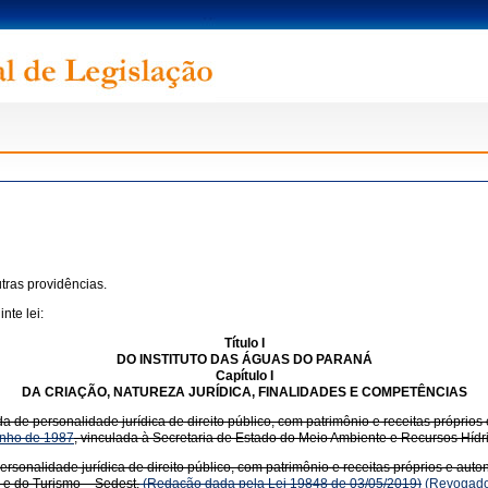
tras providências.
nte lei:
Título I
DO INSTITUTO DAS ÁGUAS DO PARANÁ
Capítulo I
DA CRIAÇÃO, NATUREZA JURÍDICA, FINALIDADES E COMPETÊNCIAS
a de personalidade jurídica de direito público, com patrimônio e receitas próprios 
 junho de 1987
, vinculada à Secretaria de Estado do Meio Ambiente e Recursos Híd
rsonalidade jurídica de direito público, com patrimônio e receitas próprios e auton
 e do Turismo – Sedest.
(Redação dada pela Lei 19848 de 03/05/2019)
(Revogado 