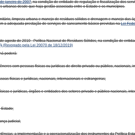
 de janeiro de 2007
, na condição de entidade de regulação e fiscalização dos ser
s urbanas desde que haja gestão associada entre o Estado e os municípios.
anitário, limpeza urbana e manejo de resíduos sólidos e drenagem e manejo das á
linam a adequada prestação de serviços de saneamento básico previstas na
Lei Fede
de agosto de 2010 - Política Nacional de Resíduos Sólidos, na condição de enti
7)
(Revogado pela Lei 20070 de 18/12/2019)
ná poderá:
neres com pessoas físicas ou jurídicas de direito privado ou público, nacionais, in
oas físicas e jurídicas, nacionais, internacionais e estrangeiras;
cas e jurídicas, órgãos e entidades dos setores privado e público nacionais, inter
o Estado;
nça judicial;
etências, a implementação e a operacionalização dos instrumentos da Política Es