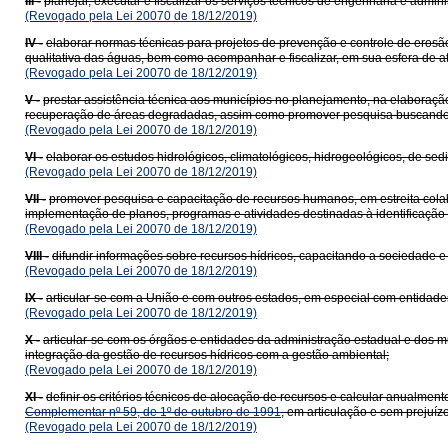
III -
planejar, executar e fiscalizar os serviços técnicos de engenharia e adm
(Revogado pela Lei 20070 de 18/12/2019)
IV -
elaborar normas técnicas para projetos de prevenção e controle de eros
qualitativa das águas, bem como acompanhar e fiscalizar, em sua esfera de a
(Revogado pela Lei 20070 de 18/12/2019)
V -
prestar assistência técnica aos municípios no planejamento, na elaboraç
recuperação de áreas degradadas, assim como promover pesquisa buscando 
(Revogado pela Lei 20070 de 18/12/2019)
VI -
elaborar os estudos hidrológicos, climatológicos, hidrogeológicos, de se
(Revogado pela Lei 20070 de 18/12/2019)
VII -
promover pesquisa e capacitação de recursos humanos, em estreita colab
implementação de planos, programas e atividades destinadas à identificação
(Revogado pela Lei 20070 de 18/12/2019)
VIII -
difundir informações sobre recursos hídricos, capacitando a sociedade 
(Revogado pela Lei 20070 de 18/12/2019)
IX -
articular-se com a União e com outros estados, em especial com entidade
(Revogado pela Lei 20070 de 18/12/2019)
X -
articular-se com os órgãos e entidades da administração estadual e dos mu
integração da gestão de recursos hídricos com a gestão ambiental;
(Revogado pela Lei 20070 de 18/12/2019)
XI -
definir os critérios técnicos de alocação de recursos e calcular anualmen
Complementar nº 59, de 1º de outubro de 1991
, em articulação e sem prejuíz
(Revogado pela Lei 20070 de 18/12/2019)