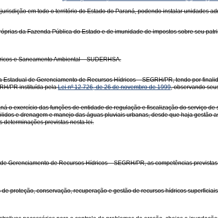
 jurisdição em todo o território do Estado do Paraná, podendo instalar unidades adm
próprias da Fazenda Pública do Estado e de imunidade de impostos sobre seu patrim
ídricos e Saneamento Ambiental – SUDERHSA.
a Estadual de Gerenciamento de Recursos Hídricos – SEGRH/PR, tendo por finalidad
ERH/PR instituída pela
Lei nº 12.726, de 26 de novembro de 1999
, observando seus
raná o exercício das funções de entidade de regulação e fiscalização do serviço d
ólidos e drenagem e manejo das águas pluviais urbanas, desde que haja gestão a
s determinações previstas nesta lei.
l de Gerenciamento de Recursos Hídricos – SEGRH/PR, as competências prevista
os de proteção, conservação, recuperação e gestão de recursos hídricos superficiai