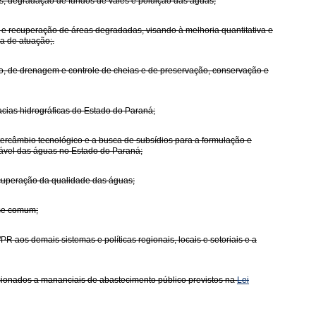
ões, degradação de fundos de vales e poluição das águas;
 e recuperação de áreas degradadas, visando à melhoria quantitativa e
a de atuação;.
ão, de drenagem e controle de cheias e de preservação, conservação e
acias hidrográficas do Estado do Paraná;
tercâmbio tecnológico e a busca de subsídios para a formulação e
tável das águas no Estado do Paraná;
ecuperação da qualidade das águas;
sse comum;
R aos demais sistemas e políticas regionais, locais e setoriais e a
elacionados a mananciais de abastecimento público previstos na
Lei