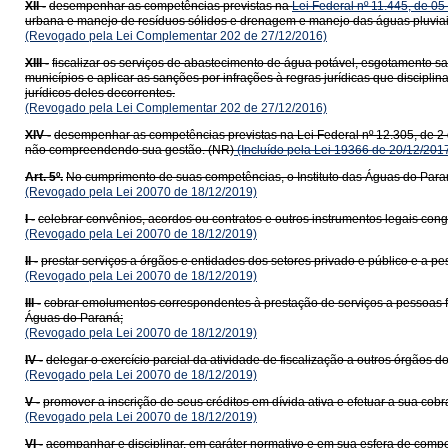
XII -
desempenhar as competências previstas na
Lei Federal nº 11.445, de 05
urbana e manejo de resíduos sólidos e drenagem e manejo das águas pluviai
(Revogado pela Lei Complementar 202 de 27/12/2016)
XIII -
fiscalizar os serviços de abastecimento de água potável, esgotamento s
municípios e aplicar as sanções por infrações à regras jurídicas que discip
jurídicos deles decorrentes.
(Revogado pela Lei Complementar 202 de 27/12/2016)
XIV -
desempenhar as competências previstas na Lei Federal nº 12.305, de 2 
não compreendendo sua gestão. (NR)
(Incluído pela Lei 19366 de 20/12/201
Art. 5º.
No cumprimento de suas competências, o Instituto das Águas do Para
(Revogado pela Lei 20070 de 18/12/2019)
I -
celebrar convênios, acordos ou contratos e outros instrumentos legais congê
(Revogado pela Lei 20070 de 18/12/2019)
II -
prestar serviços a órgãos e entidades dos setores privado e público e a pess
(Revogado pela Lei 20070 de 18/12/2019)
III -
cobrar emolumentos correspondentes à prestação de serviços a pessoas físi
Águas do Paraná;
(Revogado pela Lei 20070 de 18/12/2019)
IV -
delegar o exercício parcial da atividade de fiscalização a outros órgãos d
(Revogado pela Lei 20070 de 18/12/2019)
V -
promover a inscrição de seus créditos em dívida ativa e efetuar a sua cobra
(Revogado pela Lei 20070 de 18/12/2019)
VI -
acompanhar e disciplinar, em caráter normativo e em sua esfera de comp