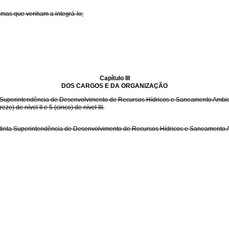
amas que venham a integrá-lo;
Capítulo III
DOS CARGOS E DA ORGANIZAÇÃO
nta Superintendência de Desenvolvimento de Recursos Hídricos e Saneamento Ambi
e) de nível II e 5 (cinco) de nível III.
extinta Superintendência de Desenvolvimento de Recursos Hídricos e Saneament