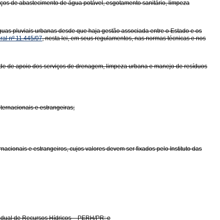
viços de abastecimento de água potável, esgotamento sanitário, limpeza
guas pluviais urbanas desde que haja gestão associada entre o Estado e os
ral nº 11.445/07
, nesta lei, em seus regulamentos, nas normas técnicas e nos
dade de apoio dos serviços de drenagem, limpeza urbana e manejo de resíduos
ternacionais e estrangeiras;
nacionais e estrangeiros, cujos valores devem ser fixados pelo Instituto das
tadual de Recursos Hídricos – PERH/PR; e