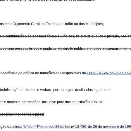
dos pelo Orçamento Geral do Estado, da União ou dos Municípios;
 contribuições de pessoas físicas e jurídicas, de direito público e privado, nacion
os com pessoas físicas e jurídicas, de direito público e privado, nacionais, intern
corrência da prática de infrações aos dispositivos da
Lei nº 12.726, de 26 de no
dministração de fundos e verbas que lhe sejam destinados legalmente;
 e dados e informações, inclusive para fins de licitação pública;
rações financeiras e juros;
cação da
alínea “b” do § 4º do artigo 22 da Lei nº 12.726, de 26 de novembro de 19