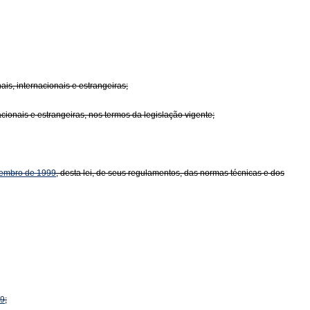
ais, internacionais e estrangeiras;
acionais e estrangeiras, nos termos da legislação vigente;
vembro de 1999
, desta lei, de seus regulamentos, das normas técnicas e dos
99
;