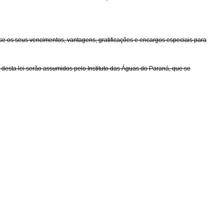
-se os seus vencimentos, vantagens, gratificações e encargos especiais para
 desta lei serão assumidos pelo Instituto das Águas do Paraná, que se