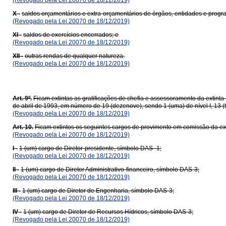
(Revogado pela Lei 20070 de 18/12/2019)
X -
saldos orçamentários e extra-orçamentários de órgãos, entidades e progr
(Revogado pela Lei 20070 de 18/12/2019)
XI -
saldos de exercícios encerrados; e
(Revogado pela Lei 20070 de 18/12/2019)
XII -
outras rendas de qualquer natureza.
(Revogado pela Lei 20070 de 18/12/2019)
Art. 9º.
Ficam extintas as gratificações de chefia e assessoramento da exti
de abril de 1993, em número de 19 (dezenove), sendo 1 (uma) de nível I, 13 (trez
(Revogado pela Lei 20070 de 18/12/2019)
Art. 10.
Ficam extintos os seguintes cargos de provimento em comissão da 
(Revogado pela Lei 20070 de 18/12/2019)
I -
1 (um) cargo de Diretor-presidente, símbolo DAS -1;
(Revogado pela Lei 20070 de 18/12/2019)
II -
1 (um) cargo de Diretor Administrativo-financeiro, símbolo DAS-3;
(Revogado pela Lei 20070 de 18/12/2019)
III -
1 (um) cargo de Diretor de Engenharia, símbolo DAS-3;
(Revogado pela Lei 20070 de 18/12/2019)
IV -
1 (um) cargo de Diretor de Recursos Hídricos, símbolo DAS-3;
(Revogado pela Lei 20070 de 18/12/2019)