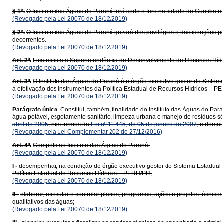
§ 1°.
O Instituto das Águas do Paraná terá sede e foro na cidade de Curitiba e
(Revogado pela Lei 20070 de 18/12/2019)
§ 2°.
O Instituto das Águas do Paraná gozará dos privilégios e das isenções 
decorrentes.
(Revogado pela Lei 20070 de 18/12/2019)
Art. 2º.
Fica extinta a Superintendência de Desenvolvimento de Recursos H
(Revogado pela Lei 20070 de 18/12/2019)
Art. 3º.
O Instituto das Águas do Paraná é o órgão executivo gestor do Sistem
à efetivação dos instrumentos da Política Estadual de Recursos Hídricos – P
(Revogado pela Lei 20070 de 18/12/2019)
Parágrafo único.
Constitui, também, finalidade do Instituto das Águas do Pa
água potável, esgotamento sanitário, limpeza urbana e manejo de resíduos s
abril de 2005
, nos termos da
Lei nº 11.445, de 05 de janeiro de 2007
, e demai
(Revogado pela Lei Complementar 202 de 27/12/2016)
Art. 4º.
Compete ao Instituto das Águas do Paraná:
(Revogado pela Lei 20070 de 18/12/2019)
I -
desempenhar, na condição de órgão executivo gestor do Sistema Estadua
Política Estadual de Recursos Hídricos – PERH/PR;
(Revogado pela Lei 20070 de 18/12/2019)
II -
elaborar, executar e controlar planos, programas, ações e projetos técnic
qualitativos das águas;
(Revogado pela Lei 20070 de 18/12/2019)