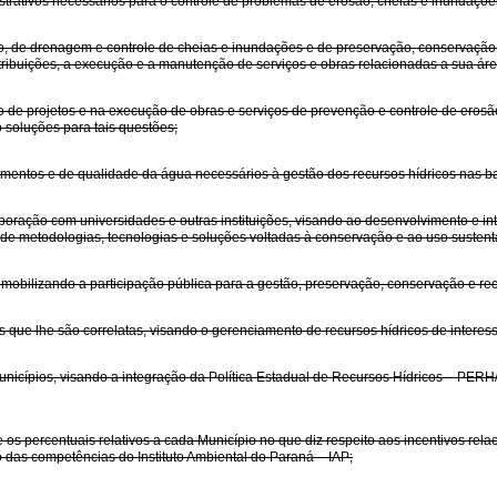
inistrativos necessários para o controle de problemas de erosão, cheias e inundaç
ão, de drenagem e controle de cheias e inundações e de preservação, conservação
tribuições, a execução e a manutenção de serviços e obras relacionadas a sua áre
ão de projetos e na execução de obras e serviços de prevenção e controle de eros
soluções para tais questões;
dimentos e de qualidade da água necessários à gestão dos recursos hídricos nas b
oração com universidades e outras instituições, visando ao desenvolvimento e in
 de metodologias, tecnologias e soluções voltadas à conservação e ao uso susten
e mobilizando a participação pública para a gestão, preservação, conservação e r
s que lhe são correlatas, visando o gerenciamento de recursos hídricos de intere
nicípios, visando a integração da Política Estadual de Recursos Hídricos – PERH/P
te os percentuais relativos a cada Município no que diz respeito aos incentivos r
o das competências do Instituto Ambiental do Paraná – IAP;