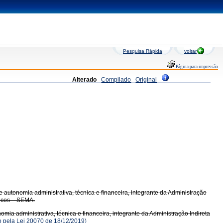
Pesquisa Rápida
voltar
Página para impressão
Alterado
Compilado
Original
e autonomia administrativa, técnica e financeira, integrante da Administração
ricos – SEMA.
omia administrativa, técnica e financeira, integrante da Administração Indireta
pela Lei 20070 de 18/12/2019)