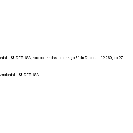
ental – SUDERHSA, recepcionadas pelo artigo 5º do Decreto nº 2.260, de 27
o Ambiental – SUDERHSA: