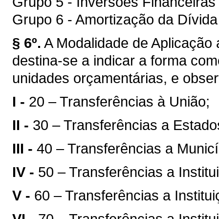
Grupo 5 - Inversões Financeiras
Grupo 6 - Amortização da Dívida
§ 6º.
A Modalidade de Aplicação a 
destina-se a indicar a forma com
unidades orçamentárias, e obser
I -
20 – Transferências à União;
II -
30 – Transferências a Estados
III -
40 – Transferências a Municí
IV -
50 – Transferências a Instit
V -
60 – Transferências a Institu
VI -
70 – Transferências a Instit