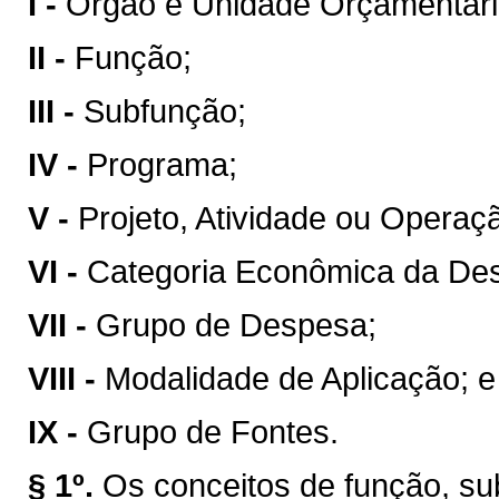
I -
Orgão e Unidade Orçamentári
II -
Função;
III -
Subfunção;
IV -
Programa;
V -
Projeto, Atividade ou Operaç
VI -
Categoria Econômica da De
VII -
Grupo de Despesa;
VIII -
Modalidade de Aplicação; e
IX -
Grupo de Fontes.
§ 1º.
Os conceitos de função, sub