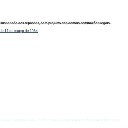
na suspensão dos repasses, sem prejuízo das demais cominações legais.
, de 17 de março de 1964
.