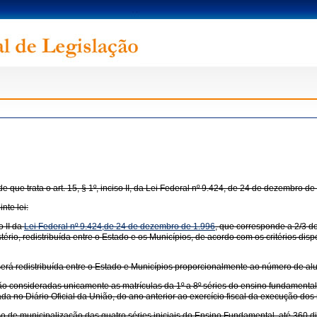
que trata o art. 15, § 1º, inciso II, da Lei Federal nº 9.424, de 24 de dezembro 
nte lei:
o II da
Lei Federal nº 9.424,de 24 de dezembro de 1.996
, que corresponde a 2/3 d
io, redistribuída entre o Estado e os Municípios, de acordo com os critérios dispo
será redistribuída entre o Estado e Municípios proporcionalmente ao número de a
erão consideradas unicamente as matrículas da 1º a 8º séries do ensino fundamental
a no Diário Oficial da União, do ano anterior ao exercício fiscal da execução dos 
o de municipalização das quatro séries iniciais do Ensino Fundamental, até 360 d