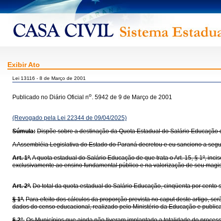
Exibir Ato
Lei 13116 - 8 de Março de 2001
o
Publicado no Diário Oficial n
. 5942 de 9 de Março de 2001
(Revogado pela Lei 22344 de 09/04/2025)
Súmula:
Dispõe sobre a destinação da Quota Estadual do Salário Educação de 
A Assembléia Legislativa do Estado do Paraná decretou e eu sanciono a segui
Art. 1º.
A quota estadual do Salário Educação de que trata o Art. 15, § 1º, incis
exclusivamente ao ensino fundamental público e na valorização de seu magistér
Art. 2º.
Do total da quota estadual do Salário Educação, cinqüenta por cento 
§ 1º.
Para efeito dos cálculos da proporção prevista no caput deste artigo, s
dados do censo educacional, realizado pelo Ministério da Educação e publicad
§ 2°.
Os Municípios que ainda não tiveram implantado a totalidade do process