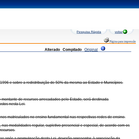
Pesquisa Rápida
voltar
Página para impressão
Alterado
Compilado
Original
de 1996 e sobre a redistribuição de 50% da mesma ao Estado e Municípios.
o montante de recursos arrecadados pelo Estado, será destinada
stos nesta Lei.
lunos matriculados no ensino fundamental nas respectivas redes de ensino.
, nas modalidades regular, supletivo presencial e especial, de acordo com os
recursos.
ias após a promulgação desta Lei, deverão apresentar, à apreciação da