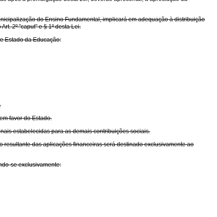
municipalização do Ensino Fundamental, implicará em adequação à distribuição
t. 2º "caput" e § 1º desta Lei.
 de Estado da Educação:
.
em favor do Estado.
nais estabelecidas para as demais contribuições sociais.
uto resultante das aplicações financeiras será destinado exclusivamente ao
ando-se exclusivamente: