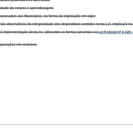
lunos, professores e da escola;
lidade do ensino e aprendizagem.
repassados aos Municípios, na forma da legislação em vigor.
não observância da integralidade dos dispositivos contidos nesta Lei, implicará 
 à implementação desta lei, utilizando as formas previstas na
Lei Federal nº 4.320
sposições em contrário.