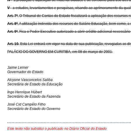
IV -
à produção e aquisição de material didático e de consumo para uso dos a
V -
a estudos, levantamentos e pesquisas, visando ao aprimoramento da qua
Art. 7º.
O Tribunal de Contas do Estado fiscalizará a aplicação dos recursos 
Art. 8º.
A utilização indevida dos recursos do Salário Educação, bem como, a 
Art. 9º.
Fica o Poder Executivo autorizado a abrir crédito adicional necessário
Art. 10.
Esta Lei entrará em vigor na data de sua publicação, revogadas as di
PALÁCIO DO GOVERNO EM CURITIBA, em 08 de março de 2001.
Jaime Lerner
Governador do Estado
Alcyone Vasconcelos Saliba
Secretária de Estado da Educação
Ingo Henrique Hübert
Secretário de Estado da Fazenda
José Cid Campêlo Filho
Secretário de Estado do Governo
Este texto não substitui o publicado no Diário Oficial do Estado