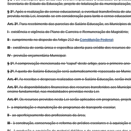
Secretaria de Estado da Educação, projeto de totalização da municipalizaçã
§ 3°.
Após o realização do censo educacional, a eventual transferência de al
prevista nesta Lei, levando-se em consideração para tanto o censo educacional
Art. 3º.
Para recebimento das parcelas do Salário Educação, os Municípios de
I -
existência e vigência do Plano de Carreira e Remuneração do Magistério;
II -
cumprimento no disposto do Artigo 212 da
Constituição Federal
;
III -
existência de conta única e específica aberta para crédito dos recursos de 
IV -
previsão orçamentária Municipal.
§ 1º.
A comprovação mencionada no "caput" deste artigo, para o primeiro ano d
§ 2º.
A quota do Salário Educação será automaticamente repassada ao Municípi
Art. 4º.
As receitas e despesas realizadas com o Salário Educação, serão incl
Art. 5º.
As disponibilidades financeiras dos recursos transferidos aos Municípi
ensino fundamental, nas modalidades previstas nesta Lei.
Art. 6º.
Os recursos previstos nesta Lei serão aplicados em programas, projet
I -
a implantação e manutenção de programas de transporte escolar;
II -
ao aperfeiçoamento dos profissionais da área;
III -
à construção, conservação e reforma de prédios escolares e à aquisição