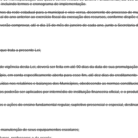
o, incluindo termos e cronograma de implementação.
unos da rede estadual para a municipal e vice-versa, decorrente de processo de 
 do ano anterior ao exercício fiscal da execução dos recursos, conforme dispõe o Ar
verão comprovar, até o dia 15 do mês de janeiro de cada ano, junto a Secretaria
que trata a presente Lei;
e vigência desta Lei, deverá ser feita em até 90 dias da data de sua promulgação
o, em conta especificamente aberta para esse fim, até dez dias do creditamento 
uídas nos relatórios e balanços dos Municípios, obedecendo as normas constitucio
os poderão ser aplicados por intermédio de instituição financeira oficial, e o prod
os e ações do ensino fundamental regular, supletivo presencial e especial, destin
 e manutenção de seus equipamentos escolares;