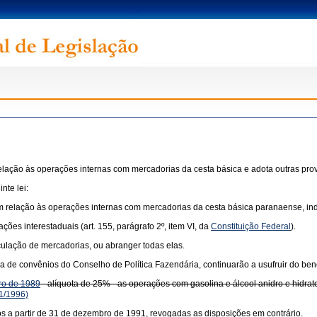
relação às operações internas com mercadorias da cesta básica e adota outras prov
nte lei:
 em relação às operações internas com mercadorias da cesta básica paranaense, in
ções interestaduais (art. 155, parágrafo 2º, item VI, da
Constituição Federal
).
rculação de mercadorias, ou abranger todas elas.
de convênios do Conselho de Política Fazendária, continuarão a usufruir do benef
iro de 1989
- alíquota de 25% - as operações com gasolina e álcool anidro e hidrato
1/1996)
tos a partir de 31 de dezembro de 1991, revogadas as disposições em contrário.