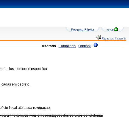
Pesquisa Rápida
voltar
Página para impressão
Alterado
Compilado
Original
idências, conforme especifica.
dicadas em decreto.
ício fiscal até a sua revogação.
 para fins combustíveis e as prestações dos serviços de telefonia.