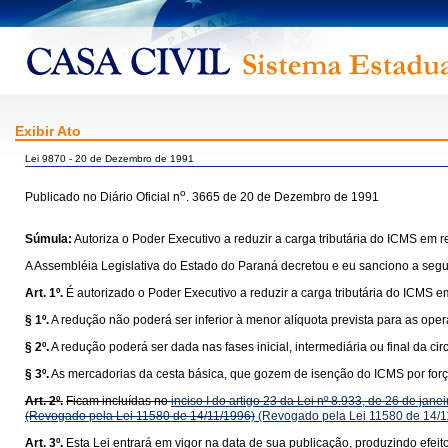
Exibir Ato
Lei 9870 - 20 de Dezembro de 1991
o
Publicado no Diário Oficial n
. 3665 de 20 de Dezembro de 1991
Súmula:
Autoriza o Poder Executivo a reduzir a carga tributária do ICMS em 
A Assembléia Legislativa do Estado do Paraná decretou e eu sanciono a segui
Art. 1º.
É autorizado o Poder Executivo a reduzir a carga tributária do ICMS
§ 1º.
A redução não poderá ser inferior à menor alíquota prevista para as opera
§ 2º.
A redução poderá ser dada nas fases inicial, intermediária ou final da ci
§ 3º.
As mercadorias da cesta básica, que gozem de isenção do ICMS por força 
Art. 2º.
Ficam incluídas no
inciso I do artigo 23 da Lei nº 8.933, de 26 de jane
(Revogado pela Lei 11580 de 14/11/1996)
(Revogado pela Lei 11580 de 14/1
Art. 3º.
Esta Lei entrará em vigor na data de sua publicação, produzindo efei