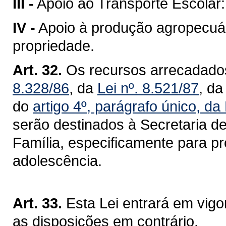
III -
Apoio ao Transporte Escolar:
IV -
Apoio à produção agropecuá
propriedade.
Art. 32.
Os recursos arrecadados
8.328/86
, da
Lei nº. 8.521/87
, d
do
artigo 4º, parágrafo único, da
serão destinados à Secretaria d
Família, especificamente para pr
adolescência.
Art. 33.
Esta Lei entrará em vig
as disposições em contrário.