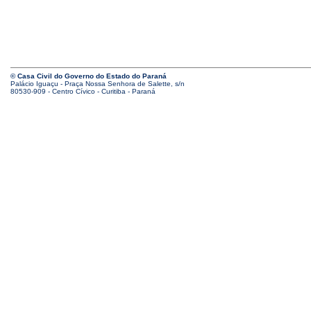
© Casa Civil do Governo do Estado do Paraná
Palácio Iguaçu - Praça Nossa Senhora de Salette, s/n
80530-909 - Centro Cívico - Curitiba - Paraná