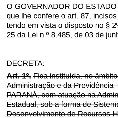
O GOVERNADOR DO ESTADO DO 
que lhe confere o art. 87, inciso
tendo em vista o disposto no § 2
25 da Lei n.º 8.485, de 03 de ju
DECRETA:
Art. 1º.
Fica instituída, no âmbi
Administração e da Previdênc
PARANÁ, com atuação na Adminis
Estadual, sob a forma de Siste
Desenvolvimento de Recursos H