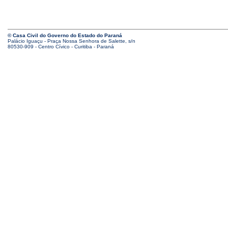
© Casa Civil do Governo do Estado do Paraná
Palácio Iguaçu - Praça Nossa Senhora de Salette, s/n
80530-909 - Centro Cívico - Curitiba - Paraná