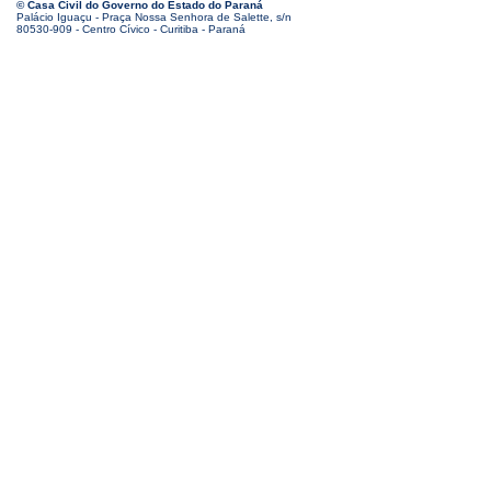
© Casa Civil do Governo do Estado do Paraná
Palácio Iguaçu - Praça Nossa Senhora de Salette, s/n
80530-909 - Centro Cívico - Curitiba - Paraná