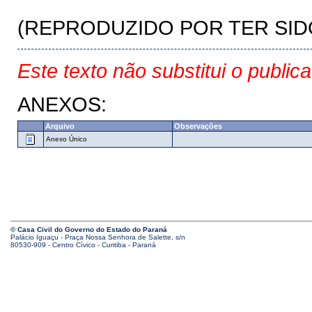
(REPRODUZIDO POR TER SI
Este texto não substitui o public
ANEXOS:
Arquivo
Observações
Anexo Único
© Casa Civil do Governo do Estado do Paraná
Palácio Iguaçu - Praça Nossa Senhora de Salette, s/n
80530-909 - Centro Cívico - Curitiba - Paraná