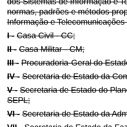
dos Sistemas de Informação e T
normas, padrões e métodos pro
Informação e Telecomunicações
I -
Casa Civil - CC;
II -
Casa Militar - CM;
III -
Procuradoria-Geral do Estad
IV -
Secretaria de Estado da Co
V -
Secretaria de Estado do Pla
SEPL;
VI -
Secretaria de Estado da Adm