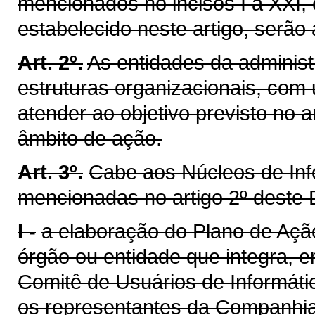
mencionados no incisos I a XXI, 
estabelecido neste artigo, serão 
Art. 2º.
As entidades da administ
estruturas organizacionais, com 
atender ao objetivo previsto no a
âmbito de ação.
Art. 3º.
Cabe aos Núcleos de Inf
mencionadas no artigo 2º deste D
I -
a elaboração do Plano de Açã
órgão ou entidade que integra, 
Comitê de Usuários de Informátic
os representantes da Companhia