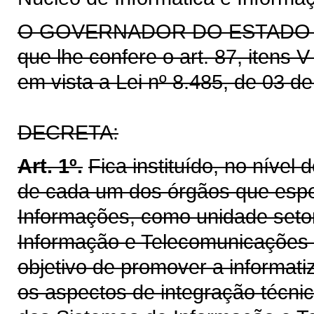
O GOVERNADOR DO ESTADO DO 
que lhe confere o art. 87, itens 
em vista a Lei nº 8.485, de 03 d
DECRETA:
Art. 1º.
Fica instituído, no nível
de cada um dos órgãos que espec
Informações, como unidade seto
Informação e Telecomunicações 
objetivo de promover a informat
os aspectos de integração técni