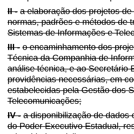
II -
a elaboração dos projetos de
normas, padrões e métodos de t
Sistemas de Informações e Tele
III -
o encaminhamento dos projet
Técnica da Companhia de Infor
análise técnica, e ao Secretári
providências necessárias, em co
estabelecidas pela Gestão dos 
Telecomunicações;
IV -
a disponibilização de dados
do Poder Executivo Estadual, res