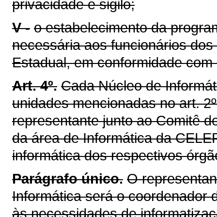
privacidade e sigilo;
V -
o estabelecimento da progra
necessária aos funcionários dos
Estadual, em conformidade com 
Art. 4º.
Cada Núcleo de Informát
unidades mencionadas no art. 2º 
representante junto ao Comitê de
da área de Informática da CELEP
informática dos respectivos órgã
Parágrafo único.
O representan
Informática será o coordenador 
às necessidades de informatizaç