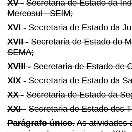
XV -
Secretaria de Estado da In
Mercosul - SEIM;
XVI -
Secretaria de Estado da Ju
XVII -
Secretaria de Estado do M
SEMA;
XVIII -
Secretaria de Estado de 
XIX -
Secretaria de Estado da S
XX -
Secretaria de Estado da Se
XXI -
Secretaria de Estado dos 
Parágrafo único.
As atividades