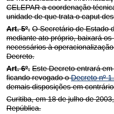
CELEPAR a coordenação técnica 
unidade de que trata o caput dest
Art. 5º.
O Secretário de Estado 
mediante ato próprio, baixará o
necessários à operacionalização 
Decreto.
Art. 6º.
Este Decreto entrará em 
ficando revogado o
Decreto nº 1
demais disposições em contrário
Curitiba, em 18 de julho de 2003
República.