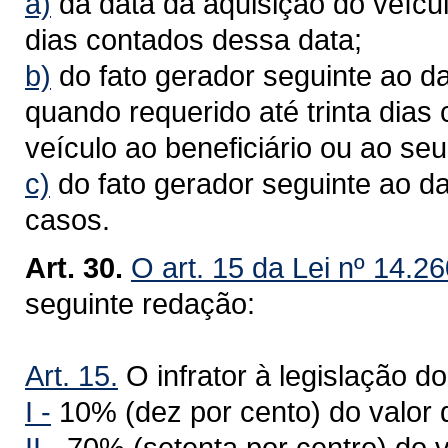
a)
da data da aquisição do veícul
dias contados dessa data;
b)
do fato gerador seguinte ao da
quando requerido até trinta dias
veículo ao beneficiário ou ao seu
c)
do fato gerador seguinte ao d
casos.
Art. 30.
O art. 15 da Lei nº 14.2
seguinte redação:
Art. 15.
O infrator à legislação do
I -
10% (dez por cento) do valor 
II -
70% (setenta por centro) do v