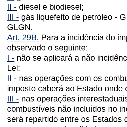
II -
diesel e biodiesel;
III -
gás liquefeito de petróleo - G
GLGN.
Art. 29B.
Para a incidência do im
observado o seguinte:
I -
não se aplicará a não incidência
Lei;
II -
nas operações com os combust
imposto caberá ao Estado onde 
III -
nas operações interestaduais
combustíveis não incluídos no inc
será repartido entre os Estados