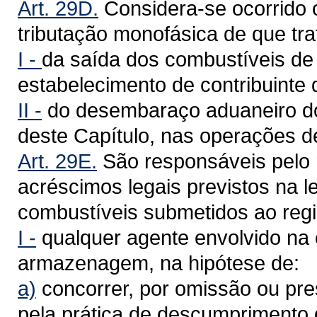
Art. 29D.
Considera-se ocorrido o
tributação monofásica de que tr
I -
da saída dos combustíveis de q
estabelecimento de contribuinte d
II -
do desembaraço aduaneiro dos
deste Capítulo, nas operações d
Art. 29E.
São responsáveis pelo 
acréscimos legais previstos na 
combustíveis submetidos ao regi
I -
qualquer agente envolvido na 
armazenagem, na hipótese de:
a)
concorrer, por omissão ou pre
pela prática de descumprimento d