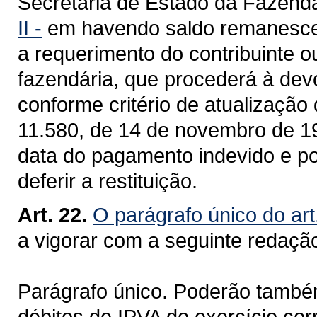
Secretaria de Estado da Fazend
II -
em havendo saldo remanescente
a requerimento do contribuinte o
fazendária, que procederá à dev
conforme critério de atualização 
11.580, de 14 de novembro de 19
data do pagamento indevido e po
deferir a restituição.
Art. 22.
O parágrafo único do art
a vigorar com a seguinte redaçã
Parágrafo único. Poderão também 
débitos de IPVA do exercício cor