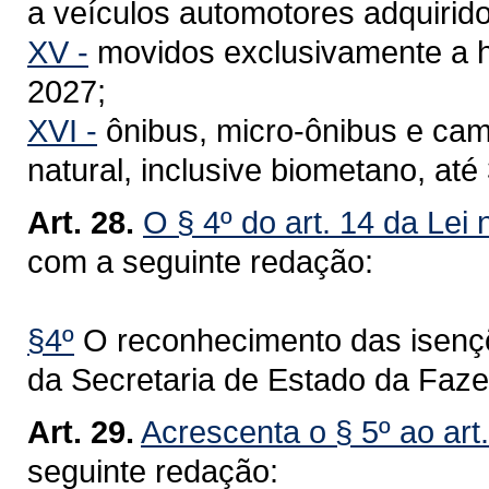
a veículos automotores adquirid
XV -
movidos exclusivamente a h
2027;
XVI -
ônibus, micro-ônibus e ca
natural, inclusive biometano, at
Art. 28.
O § 4º do art. 14 da Lei
com a seguinte redação:
§4º
O reconhecimento das isençõ
da Secretaria de Estado da Faz
Art. 29.
Acrescenta o § 5º ao art
seguinte redação: