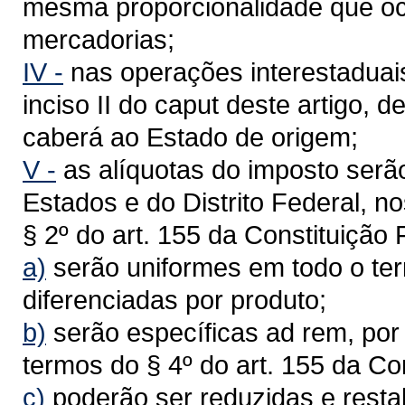
mesma proporcionalidade que o
mercadorias;
IV -
nas operações interestaduai
inciso II do caput deste artigo, 
caberá ao Estado de origem;
V -
as alíquotas do imposto serã
Estados e do Distrito Federal, no
§ 2º do art. 155 da Constituição
a)
serão uniformes em todo o terr
diferenciadas por produto;
b)
serão específicas ad rem, por
termos do § 4º do art. 155 da Co
c)
poderão ser reduzidas e rest