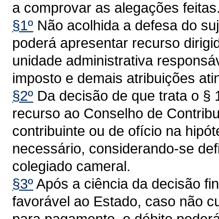
a comprovar as alegações feitas
§1º
Não acolhida a defesa do suj
poderá apresentar recurso dirigi
unidade administrativa responsá
imposto e demais atribuições ati
§2º
Da decisão de que trata o § 
recurso ao Conselho de Contribu
contribuinte ou de ofício na hip
necessário, considerando-se defi
colegiado cameral.
§3º
Após a ciência da decisão fin
favorável ao Estado, caso não c
para pagamento, o débito poderá 