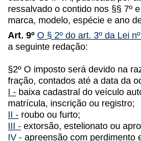
ressalvado o contido nos §§ 7º 
marca, modelo, espécie e ano de
Art. 9º
O § 2º do art. 3º da Lei n
a seguinte redação:
§2º O imposto será devido na r
fração, contados até a data da o
I -
baixa cadastral do veículo au
matrícula, inscrição ou registro;
II -
roubo ou furto;
III -
extorsão, estelionato ou apro
IV -
apreensão com perdimento e