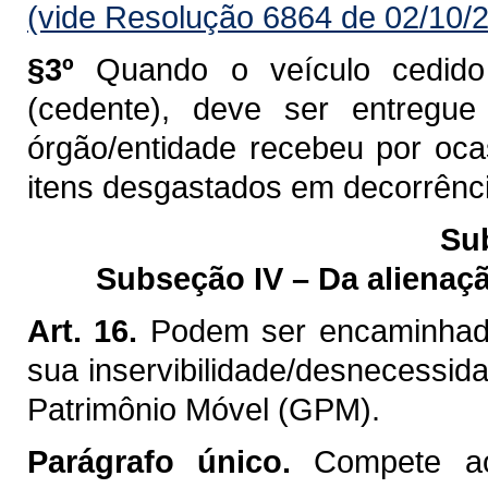
(vide Resolução 6864 de 02/10/
§3º
Quando o veículo cedido f
(cedente), deve ser entreg
órgão/entidade recebeu por oca
itens desgastados em decorrênci
Su
Subseção IV – Da alienaçã
Art. 16.
Podem ser encaminhados
sua inservibilidade/desnecessi
Patrimônio Móvel (GPM).
Parágrafo único.
Compete ao 