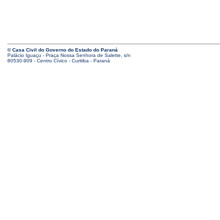
© Casa Civil do Governo do Estado do Paraná
Palácio Iguaçu - Praça Nossa Senhora de Salette, s/n
80530-909 - Centro Cívico - Curitiba - Paraná