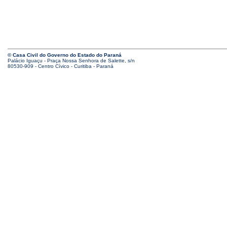
© Casa Civil do Governo do Estado do Paraná
Palácio Iguaçu - Praça Nossa Senhora de Salette, s/n
80530-909 - Centro Cívico - Curitiba - Paraná