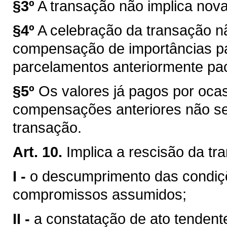
§3º
A transação não implica nova
§4º
A celebração da transação nã
compensação de importâncias p
parcelamentos anteriormente pa
§5º
Os valores já pagos por oca
compensações anteriores não se
transação.
Art. 10.
Implica a rescisão da tr
I -
o descumprimento das condiçõ
compromissos assumidos;
II -
a constatação de ato tendent