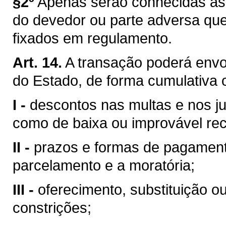
§2º
Apenas serão conhecidas as 
do devedor ou parte adversa que
fixados em regulamento.
Art. 14.
A transação poderá envol
do Estado, de forma cumulativa 
I -
descontos nas multas e nos jur
como de baixa ou improvável re
II -
prazos e formas de pagamento
parcelamento e a moratória;
III -
oferecimento, substituição o
constrições;