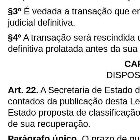
§3º
É vedada a transação que en
judicial definitiva.
§4º
A transação será rescindida q
definitiva prolatada antes da sua
CA
DISPOS
Art. 22.
A Secretaria de Estado 
contados da publicação desta Lei
Estado proposta de classificação
de sua recuperação.
Parágrafo único.
O prazo de que