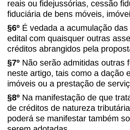
reais ou fidejussórias, cessão fid
fiduciária de bens móveis, imóvei
§6º
É vedada a acumulação das r
edital com quaisquer outras ass
créditos abrangidos pela propost
§7º
Não serão admitidas outras 
neste artigo, tais como a daçã
imóveis ou a prestação de serviç
§8º
Na manifestação de que trata
de créditos de natureza tributár
poderá se manifestar também so
serem adotadas.