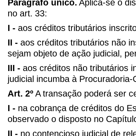
Parágrafo único.
Aplica-se o di
no art. 33:
I -
aos créditos tributários inscrit
II -
aos créditos tributários não i
sejam objeto de ação judicial, pe
III -
aos créditos não tributários 
judicial incumba à Procuradoria-
Art. 2º
A transação poderá ser c
I -
na cobrança de créditos do E
observado o disposto no Capítulo 
II -
no contencioso judicial de re