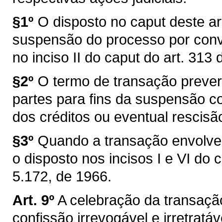
§1º
O disposto no caput deste ar
suspensão do processo por conv
no inciso II do caput do art. 313
§2º
O termo de transação prever
partes para fins da suspensão c
dos créditos ou eventual rescisã
§3º
Quando a transação envolver
o disposto nos incisos I e VI do 
5.172, de 1966.
Art. 9º
A celebração da transaçã
confissão irrevogável e irretrat