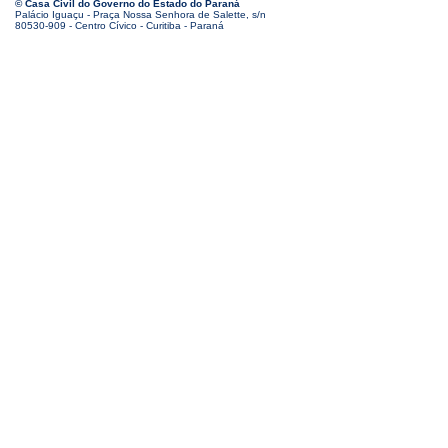
© Casa Civil do Governo do Estado do Paraná
Palácio Iguaçu - Praça Nossa Senhora de Salette, s/n
80530-909 - Centro Cívico - Curitiba - Paraná