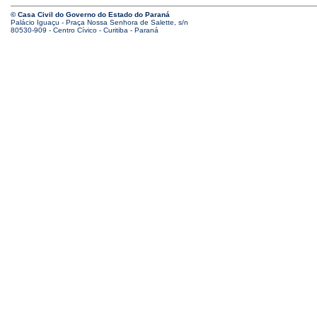
© Casa Civil do Governo do Estado do Paraná
Palácio Iguaçu - Praça Nossa Senhora de Salette, s/n
80530-909 - Centro Cívico - Curitiba - Paraná