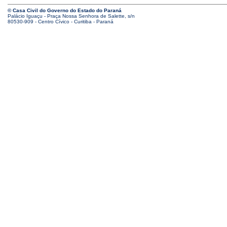
© Casa Civil do Governo do Estado do Paraná
Palácio Iguaçu - Praça Nossa Senhora de Salette, s/n
80530-909 - Centro Cívico - Curitiba - Paraná