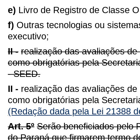
e)
Livro de Registro de Classe O
f)
Outras tecnologias ou sistema
executivo;
II -
realização das avaliações de
como obrigatórias pela Secretar
- SEED.
II -
realização das avaliações de
como obrigatórias pela Secretar
(Redação dada pela Lei 21388 d
Art. 5º
Serão beneficiados pelo
do Paraná que firmarem termo d