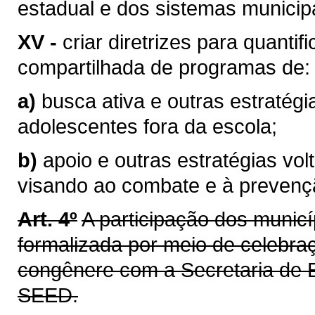
estadual e dos sistemas municip
XV -
criar diretrizes para quanti
compartilhada de programas de:
a)
busca ativa e outras estratégi
adolescentes fora da escola;
b)
apoio e outras estratégias vo
visando ao combate e à prevençã
Art. 4º
A participação dos munic
formalizada por meio de celebra
congênere com a Secretaria de 
SEED.