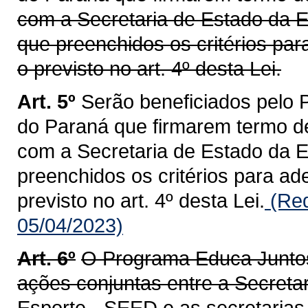
com a Secretaria de Estado da 
que preenchidos os critérios p
o previsto no art. 4º desta Lei.
Art. 5º
Serão beneficiados pelo
do Paraná que firmarem termo d
com a Secretaria de Estado da 
preenchidos os critérios para a
previsto no art. 4º desta Lei.
(Red
05/04/2023)
Art. 6º
O Programa Educa Juntos
ações conjuntas entre a Secreta
Esporte - SEED e as secretarias