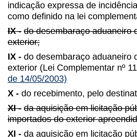
indicação expressa de incidênci
como definido na lei complementa
IX -
do desembaraço aduaneiro d
exterior;
IX -
do desembaraço aduaneiro 
exterior (Lei Complementar nº 11
de 14/05/2003)
X -
do recebimento, pelo destinat
XI -
da aquisição em licitação pú
importados do exterior apreend
XI -
da aquisição em licitação p