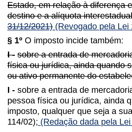
Estado, em relação à diferença e
destino e a alíquota interestadual
31/12/2021)
(Revogado pela Lei 
§ 1º
O imposto incide também:
I -
sobre a entrada de mercadoria
física ou jurídica, ainda quando
ou ativo permanente do estabele
I -
sobre a entrada de mercadoria
pessoa física ou jurídica, ainda 
imposto, qualquer que seja a sua
114/02);
(Redação dada pela Lei