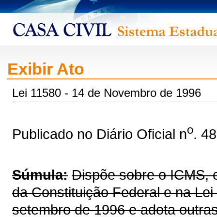
Exibir Ato
Lei 11580 - 14 de Novembro de 1996
o
Publicado no Diário Oficial n
. 4
Súmula:
Dispõe sobre o ICMS, co
da Constituição Federal e na Le
setembro de 1996 e adota outras