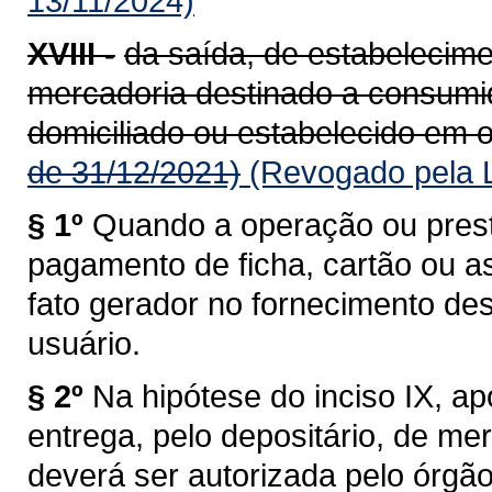
13/11/2024)
XVIII -
da saída, de estabelecime
mercadoria destinado a consumido
domiciliado ou estabelecido em o
de 31/12/2021)
(Revogado pela L
§ 1º
Quando a operação ou prest
pagamento de ficha, cartão ou a
fato gerador no fornecimento de
usuário.
§ 2º
Na hipótese do inciso IX, a
entrega, pelo depositário, de me
deverá ser autorizada pelo órgã