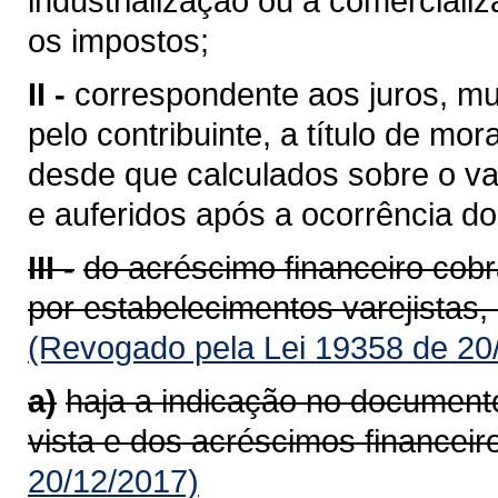
industrialização ou à comerciali
os impostos;
II -
correspondente aos juros, mu
pelo contribuinte, a título de mor
desde que calculados sobre o va
e auferidos após a ocorrência do 
III -
do acréscimo financeiro cob
por estabelecimentos varejistas,
(Revogado pela Lei 19358 de 20
a)
haja a indicação no documento
vista e dos acréscimos financeir
20/12/2017)