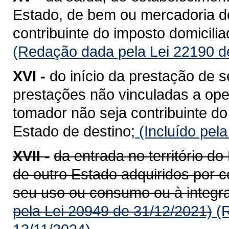
Estado, de bem ou mercadoria de
contribuinte do imposto domicili
(Redação dada pela Lei 22190 d
XVI -
do início da prestação de s
prestações não vinculadas a op
tomador não seja contribuinte do
Estado de destino;
(Incluído pel
XVII -
da entrada no território 
de outro Estado adquiridos por c
seu uso ou consumo ou à integra
pela Lei 20949 de 31/12/2021)
(R