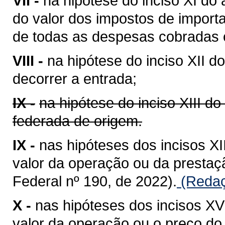
VII -
na hipótese do inciso XI do 
do valor dos impostos de importa
de todas as despesas cobradas o
VIII -
na hipótese do inciso XII do
decorrer a entrada;
IX -
na hipótese do inciso XIII do
federada de origem.
IX -
nas hipóteses dos incisos XII
valor da operação ou da presta
Federal nº 190, de 2022).
(Redaç
X -
nas hipóteses dos incisos XV 
valor da operação ou o preço do