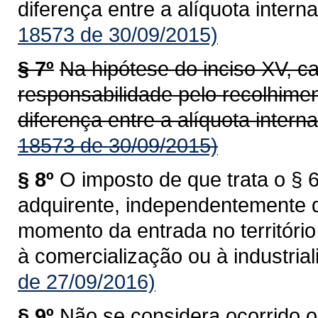
diferença entre a alíquota interna
18573 de 30/09/2015)
§ 7º
Na hipótese do inciso XV, c
responsabilidade pelo recolhime
diferença entre a alíquota interna
18573 de 30/09/2015)
§ 8º
O imposto de que trata o § 6
adquirente, independentemente 
momento da entrada no territóri
à comercialização ou à industrial
de 27/09/2016)
§ 9º
Não se considera ocorrido o