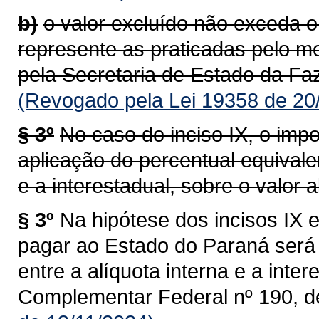
b)
o valor excluído não exceda o
represente as praticadas pelo m
pela Secretaria de Estado da Faz
(Revogado pela Lei 19358 de 20
§ 3º
No caso do inciso IX, o impo
aplicação do percentual equivalen
e a interestadual, sobre o valor al
§ 3º
Na hipótese dos incisos IX e
pagar ao Estado do Paraná será 
entre a alíquota interna e a intere
Complementar Federal nº 190, d