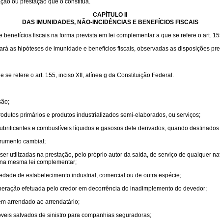
ação ou prestação que o constitua.
CAPÍTULO II
DAS IMUNIDADES, NÃO-INCIDÊNCIAS E BENEFÍCIOS FISCAIS
enefícios fiscais na forma prevista em lei complementar a que se refere o art. 155,
lará as hipóteses de imunidade e benefícios fiscais, observadas as disposições pre
e refere o art. 155, inciso XII, alínea g da Constituição Federal.
são;
odutos primários e produtos industrializados semi-elaborados, ou serviços;
e lubrificantes e combustíveis líquidos e gasosos dele derivados, quando destinados
trumento cambial;
r utilizadas na prestação, pelo próprio autor da saída, de serviço de qualquer n
s na mesma lei complementar;
edade de estabelecimento industrial, comercial ou de outra espécie;
 operação efetuada pelo credor em decorrência do inadimplemento do devedor;
m arrendado ao arrendatário;
veis salvados de sinistro para companhias seguradoras;