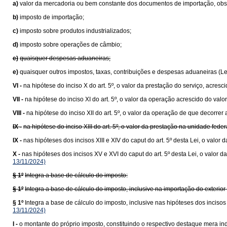
a)
valor da mercadoria ou bem constante dos documentos de importação, obser
b)
imposto de importação;
c)
imposto sobre produtos industrializados;
d)
imposto sobre operações de câmbio;
e)
quaisquer despesas aduaneiras;
e)
quaisquer outros impostos, taxas, contribuições e despesas aduaneiras (L
VI -
na hipótese do inciso X do art. 5º, o valor da prestação do serviço, acresc
VII -
na hipótese do inciso XI do art. 5º, o valor da operação acrescido do va
VIII -
na hipótese do inciso XII do art. 5º, o valor da operação de que decorrer 
IX -
na hipótese do inciso XIII do art. 5º, o valor da prestação na unidade fede
IX -
nas hipóteses dos incisos XIII e XIV do caput do art. 5º desta Lei, o val
X -
nas hipóteses dos incisos XV e XVI do caput do art. 5º desta Lei, o valo
13/11/2024)
§ 1º
Integra a base de cálculo do imposto:
§ 1º
Integra a base de cálculo do imposto, inclusive na importação do exteri
§ 1º
Integra a base de cálculo do imposto, inclusive nas hipóteses dos inciso
13/11/2024)
I -
o montante do próprio imposto, constituindo o respectivo destaque mera ind