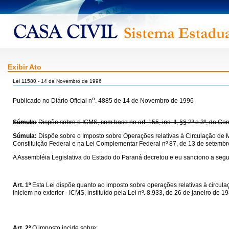
Exibir Ato
Lei 11580 - 14 de Novembro de 1996
o
Publicado no Diário Oficial n
. 4885 de 14 de Novembro de 1996
Súmula:
Dispõe sobre o ICMS, com base no art. 155, inc. II, §§ 2º e 3º, da C
Súmula:
Dispõe sobre o Imposto sobre Operações relativas à Circulação de M
Constituição Federal e na Lei Complementar Federal nº 87, de 13 de setembr
A Assembléia Legislativa do Estado do Paraná decretou e eu sanciono a segui
Art. 1º
Esta Lei dispõe quanto ao imposto sobre operações relativas à circul
iniciem no exterior - ICMS, instituído pela Lei nº. 8.933, de 26 de janeiro de 
Art. 2º
O imposto incide sobre: