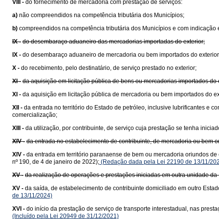
VIII -
do fornecimento de mercadoria com prestação de serviços:
a)
não compreendidos na competência tributária dos Municípios;
b)
compreendidos na competência tributária dos Municípios e com indicação e
IX -
do desembaraço aduaneiro das mercadorias importadas do exterior;
IX -
do desembaraço aduaneiro de mercadoria ou bem importados do exterior
X -
do recebimento, pelo destinatário, de serviço prestado no exterior;
XI -
da aquisição em licitação pública de bens ou mercadorias importados do
XI -
da aquisição em licitação pública de mercadoria ou bem importados do e
XII -
da entrada no território do Estado de petróleo, inclusive lubrificantes e
comercialização;
XIII -
da utilização, por contribuinte, de serviço cuja prestação se tenha ini
XIV -
da entrada no estabelecimento de contribuinte, de mercadoria ou bem 
XIV -
da entrada em território paranaense de bem ou mercadoria oriundos de 
nº 190, de 4 de janeiro de 2022);
(Redação dada pela Lei 22190 de 13/11/20
XV -
da realização de operações e prestações iniciadas em outra unidade da 
XV -
da saída, de estabelecimento de contribuinte domiciliado em outro Estad
de 13/11/2024)
XVI -
do início da prestação de serviço de transporte interestadual, nas pre
(Incluído pela Lei 20949 de 31/12/2021)