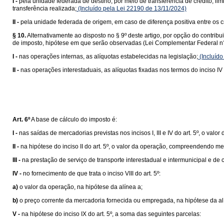
I -
pela unidade federada de destino, por meio de transferência de crédito, lim
transferência realizada;
(Incluído pela Lei 22190 de 13/11/2024)
II -
pela unidade federada de origem, em caso de diferença positiva entre os cr
§ 10.
Alternativamente ao disposto no § 9º deste artigo, por opção do contrib
de imposto, hipótese em que serão observadas (Lei Complementar Federal n°
I -
nas operações internas, as alíquotas estabelecidas na legislação;
(Incluído
II -
nas operações interestaduais, as alíquotas fixadas nos termos do inciso IV 
Art. 6º
A base de cálculo do imposto é:
I -
nas saídas de mercadorias previstas nos incisos I, III e IV do art. 5º, o valor
II -
na hipótese do inciso II do art. 5º, o valor da operação, compreendendo me
III -
na prestação de serviço de transporte interestadual e intermunicipal e de
IV -
no fornecimento de que trata o inciso VIII do art. 5º:
a)
o valor da operação, na hipótese da alínea a;
b)
o preço corrente da mercadoria fornecida ou empregada, na hipótese da al
V -
na hipótese do inciso IX do art. 5º, a soma das seguintes parcelas: