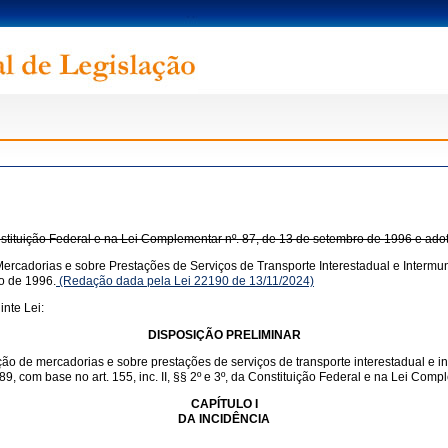
onstituição Federal e na Lei Complementar nº. 87, de 13 de setembro de 1996 e ado
ercadorias e sobre Prestações de Serviços de Transporte Interestadual e Intermun
o de 1996.
(Redação dada pela Lei 22190 de 13/11/2024)
nte Lei:
DISPOSIÇÃO PRELIMINAR
ação de mercadorias e sobre prestações de serviços de transporte interestadual e 
1989, com base no art. 155, inc. II, §§ 2º e 3º, da Constituição Federal e na Lei Co
CAPÍTULO I
DA INCIDÊNCIA