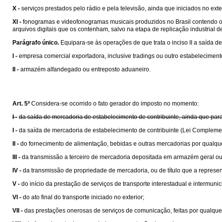
X -
serviços prestados pelo rádio e pela televisão, ainda que iniciados no exte
XI -
fonogramas e videofonogramas musicais produzidos no Brasil contendo obra
arquivos digitais que os contenham, salvo na etapa de replicação industrial de 
Parágrafo único.
Equipara-se às operações de que trata o inciso II a saída de
I -
empresa comercial exportadora, inclusive tradings ou outro estabelecime
II -
armazém alfandegado ou entreposto aduaneiro.
Art. 5º
Considera-se ocorrido o fato gerador do imposto no momento:
I -
da saída de mercadoria de estabelecimento de contribuinte, ainda que para
I -
da saída de mercadoria de estabelecimento de contribuinte (Lei Compleme
II -
do fornecimento de alimentação, bebidas e outras mercadorias por qualqu
III -
da transmissão a terceiro de mercadoria depositada em armazém geral ou
IV -
da transmissão de propriedade de mercadoria, ou de título que a represen
V -
do início da prestação de serviços de transporte interestadual e intermunic
VI -
do ato final do transporte iniciado no exterior;
VII -
das prestações onerosas de serviços de comunicação, feitas por qualquer