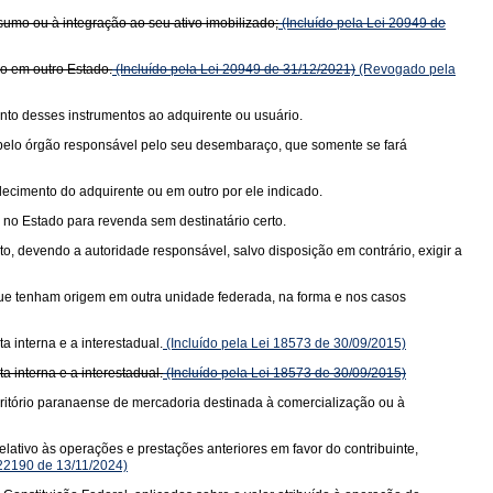
sumo ou à integração ao seu ativo imobilizado;
(Incluído pela Lei 20949 de
do em outro Estado.
(Incluído pela Lei 20949 de 31/12/2021)
(Revogado pela
nto desses instrumentos ao adquirente ou usuário.
a pelo órgão responsável pelo seu desembaraço, que somente se fará
elecimento do adquirente ou em outro por ele indicado.
no Estado para revenda sem destinatário certo.
, devendo a autoridade responsável, salvo disposição em contrário, exigir a
 que tenham origem em outra unidade federada, na forma e nos casos
 interna e a interestadual.
(Incluído pela Lei 18573 de 30/09/2015)
 interna e a interestadual.
(Incluído pela Lei 18573 de 30/09/2015)
rritório paranaense de mercadoria destinada à comercialização ou à
lativo às operações e prestações anteriores em favor do contribuinte,
 22190 de 13/11/2024)