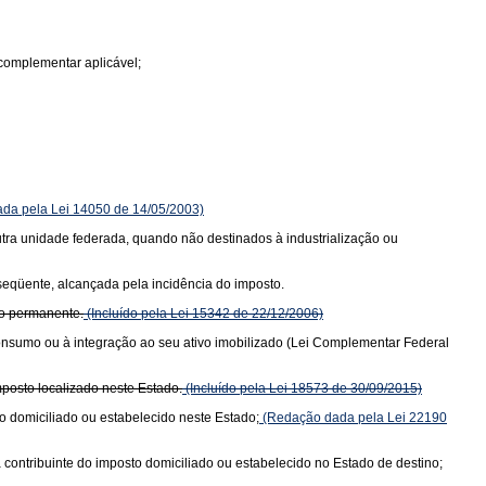
complementar aplicável;
da pela Lei 14050 de 14/05/2003)
 outra unidade federada, quando não destinados à industrialização ou
bseqüente, alcançada pela incidência do imposto.
vo permanente.
(Incluído pela Lei 15342 de 22/12/2006)
consumo ou à integração ao seu ativo imobilizado (Lei Complementar Federal
posto localizado neste Estado.
(Incluído pela Lei 18573 de 30/09/2015)
o domiciliado ou estabelecido neste Estado;
(Redação dada pela Lei 22190
 contribuinte do imposto domiciliado ou estabelecido no Estado de destino;