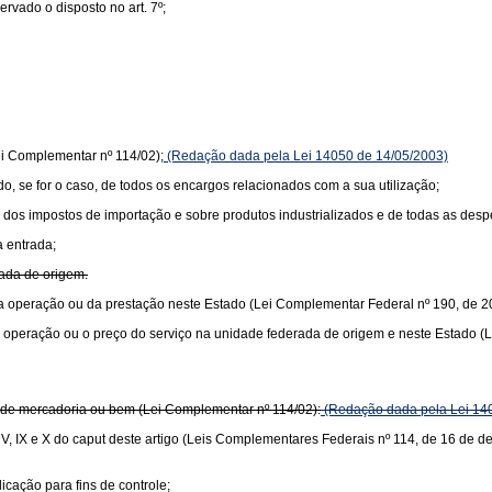
vado o disposto no art. 7º;
ei Complementar nº 114/02);
(Redação dada pela Lei 14050 de 14/05/2003)
ido, se for o caso, de todos os encargos relacionados com a sua utilização;
lor dos impostos de importação e sobre produtos industrializados e de todas as de
a entrada;
rada de origem.
or da operação ou da prestação neste Estado (Lei Complementar Federal nº 190, de 2
r da operação ou o preço do serviço na unidade federada de origem e neste Estado 
or de mercadoria ou bem (Lei Complementar nº 114/02):
(Redação dada pela Lei 14
s V, IX e X do caput deste artigo (Leis Complementares Federais nº 114, de 16 de 
icação para fins de controle;