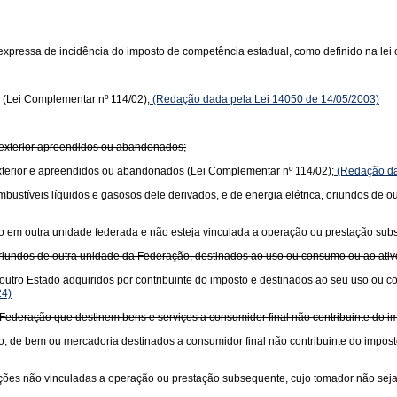
xpressa de incidência do imposto de competência estadual, como definido na lei 
 (Lei Complementar nº 114/02);
(Redação dada pela Lei 14050 de 14/05/2003)
 exterior apreendidos ou abandonados;
xterior e apreendidos ou abandonados (Lei Complementar nº 114/02);
(Redação da
 combustíveis líquidos e gasosos dele derivados, e de energia elétrica, oriundos de
ciado em outra unidade federada e não esteja vinculada a operação ou prestação su
oriundos de outra unidade da Federação, destinados ao uso ou consumo ou ao ati
outro Estado adquiridos por contribuinte do imposto e destinados ao seu uso ou 
24)
Federação que destinem bens e serviços a consumidor final não contribuinte do im
o, de bem ou mercadoria destinados a consumidor final não contribuinte do impost
stações não vinculadas a operação ou prestação subsequente, cujo tomador não seja