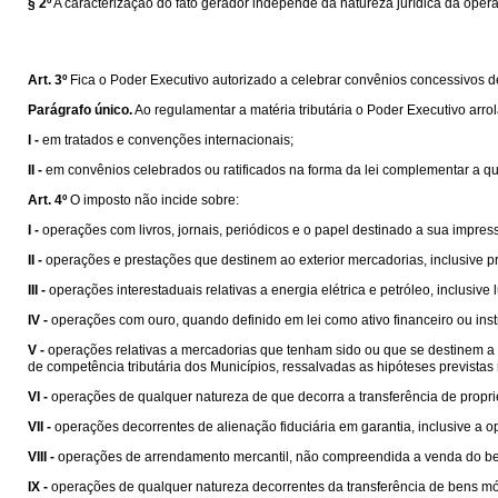
§ 2º
A caracterização do fato gerador independe da natureza jurídica da oper
Art. 3º
Fica o Poder Executivo autorizado a celebrar convênios concessivos de b
Parágrafo único.
Ao regulamentar a matéria tributária o Poder Executivo arro
I -
em tratados e convenções internacionais;
II -
em convênios celebrados ou ratificados na forma da lei complementar a que s
Art. 4º
O imposto não incide sobre:
I -
operações com livros, jornais, periódicos e o papel destinado a sua impres
II -
operações e prestações que destinem ao exterior mercadorias, inclusive pr
III -
operações interestaduais relativas a energia elétrica e petróleo, inclusiv
IV -
operações com ouro, quando definido em lei como ativo financeiro ou ins
V -
operações relativas a mercadorias que tenham sido ou que se destinem a se
de competência tributária dos Municípios, ressalvadas as hipóteses prevista
VI -
operações de qualquer natureza de que decorra a transferência de propri
VII -
operações decorrentes de alienação fiduciária em garantia, inclusive a
VIII -
operações de arrendamento mercantil, não compreendida a venda do be
IX -
operações de qualquer natureza decorrentes da transferência de bens mó