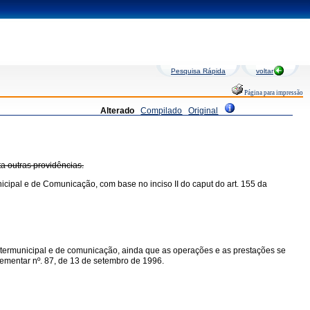
Pesquisa Rápida
voltar
Página para impressão
Alterado
Compilado
Original
ta outras providências.
icipal e de Comunicação, com base no inciso II do caput do art. 155 da
intermunicipal e de comunicação, ainda que as operações e as prestações se
mplementar nº. 87, de 13 de setembro de 1996.