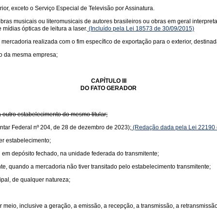
rior, exceto o Serviço Especial de Televisão por Assinatura.
s musicais ou literomusicais de autores brasileiros ou obras em geral interpretad
mídias ópticas de leitura a laser.
(Incluído pela Lei 18573 de 30/09/2015)
 mercadoria realizada com o fim específico de exportação para o exterior, destinad
nto da mesma empresa;
CAPÍTULO III
DO FATO GERADOR
 outro estabelecimento do mesmo titular;
ntar Federal nº 204, de 28 de dezembro de 2023);
(Redação dada pela Lei 22190 
er estabelecimento;
 em depósito fechado, na unidade federada do transmitente;
te, quando a mercadoria não tiver transitado pelo estabelecimento transmitente;
ipal, de qualquer natureza;
 meio, inclusive a geração, a emissão, a recepção, a transmissão, a retransmiss