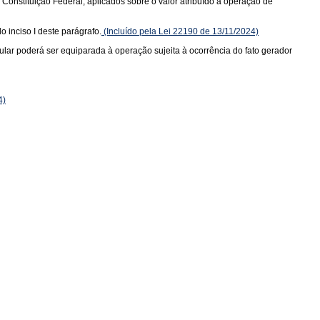
a Constituição Federal, aplicados sobre o valor atribuído à operação de
o inciso I deste parágrafo.
(Incluído pela Lei 22190 de 13/11/2024)
tular poderá ser equiparada à operação sujeita à ocorrência do fato gerador
4)