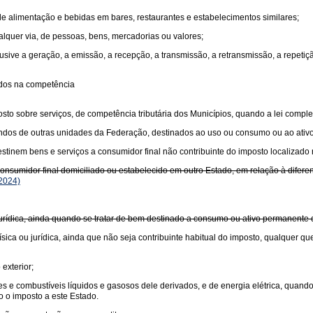
 de alimentação e bebidas em bares, restaurantes e estabelecimentos similares;
ualquer via, de pessoas, bens, mercadorias ou valores;
usive a geração, a emissão, a recepção, a transmissão, a retransmissão, a repet
idos na competência
sto sobre serviços, de competência tributária dos Municípios, quando a lei comple
undos de outras unidades da Federação, destinados ao uso ou consumo ou ao ativ
tinem bens e serviços a consumidor final não contribuinte do imposto localizado 
sumidor final domiciliado ou estabelecido em outro Estado, em relação à diferença
2024)
 jurídica, ainda quando se tratar de bem destinado a consumo ou ativo permanente
sica ou jurídica, ainda que não seja contribuinte habitual do imposto, qualquer qu
exterior;
antes e combustíveis líquidos e gasosos dele derivados, e de energia elétrica, quan
o o imposto a este Estado.