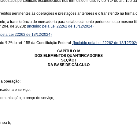
itados aos percentuais estabelecidos nos termos do inciso IV do § 2º do art. 155 d
éditos pertinentes às operações e prestações anteriores e o transferido na forma d
uinte, a transferência de mercadoria para estabelecimento pertencente ao mesmo ti
 204, de 2023):
(Incluído pela Lei 22262 de 13/12/2024)
 pela Lei 22262 de 13/12/2024)
do § 2º do art. 155 da Constituição Federal.
(Incluído pela Lei 22262 de 13/12/202
CAPÍTULO IV
DOS ELEMENTOS QUANTIFICADORES
SEÇÃO I
DA BASE DE CÁLCULO
 da operação;
rcadoria e serviço;
 comunicação, o preço do serviço;
ínea b;