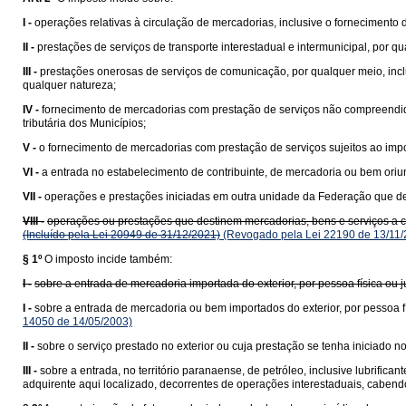
I -
operações relativas à circulação de mercadorias, inclusive o fornecimento
II -
prestações de serviços de transporte interestadual e intermunicipal, por q
III -
prestações onerosas de serviços de comunicação, por qualquer meio, incl
qualquer natureza;
IV -
fornecimento de mercadorias com prestação de serviços não compreend
tributária dos Municípios;
V -
o fornecimento de mercadorias com prestação de serviços sujeitos ao impo
VI -
a entrada no estabelecimento de contribuinte, de mercadoria ou bem ori
VII -
operações e prestações iniciadas em outra unidade da Federação que des
VIII -
operações ou prestações que destinem mercadorias, bens e serviços a con
(Incluído pela Lei 20949 de 31/12/2021)
(Revogado pela Lei 22190 de 13/11/
§ 1º
O imposto incide também:
I -
sobre a entrada de mercadoria importada do exterior, por pessoa física ou
I -
sobre a entrada de mercadoria ou bem importados do exterior, por pessoa fí
14050 de 14/05/2003)
II -
sobre o serviço prestado no exterior ou cuja prestação se tenha iniciado no 
III -
sobre a entrada, no território paranaense, de petróleo, inclusive lubrific
adquirente aqui localizado, decorrentes de operações interestaduais, cabend