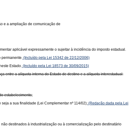
ição e a ampliação de comunicação de
mentar aplicável expressamente o sujeitar à incidência do imposto estadual.
o permanente.
(Incluído pela Lei 15342 de 22/12/2006)
neste Estado.
(Incluído pela Lei 18573 de 30/09/2015)
 entre a alíquota interna do Estado de destino e a alíquota interestadual:
 do estabelecimento;
e seja a sua finalidade (Lei Complementar nº 114/02);
(Redação dada pela Lei
do não destinados à industrialização ou à comercialização pelo destinatário