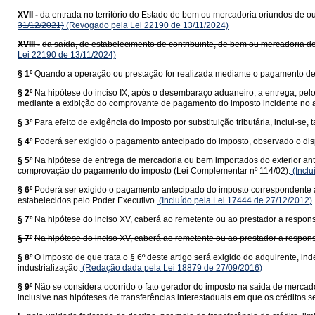
XVII -
da entrada no território do Estado de bem ou mercadoria oriundos de ou
31/12/2021)
(Revogado pela Lei 22190 de 13/11/2024)
XVIII -
da saída, de estabelecimento de contribuinte, de bem ou mercadoria de
Lei 22190 de 13/11/2024)
§ 1º
Quando a operação ou prestação for realizada mediante o pagamento de f
§ 2º
Na hipótese do inciso IX, após o desembaraço aduaneiro, a entrega, pel
mediante a exibição do comprovante de pagamento do imposto incidente no a
§ 3º
Para efeito de exigência do imposto por substituição tributária, inclui-
§ 4º
Poderá ser exigido o pagamento antecipado do imposto, observado o dis
§ 5º
Na hipótese de entrega de mercadoria ou bem importados do exterior ant
comprovação do pagamento do imposto (Lei Complementar nº 114/02).
(Inclu
§ 6º
Poderá ser exigido o pagamento antecipado do imposto correspondente à 
estabelecidos pelo Poder Executivo.
(Incluído pela Lei 17444 de 27/12/2012)
§ 7º
Na hipótese do inciso XV, caberá ao remetente ou ao prestador a responsa
§ 7º
Na hipótese do inciso XV, caberá ao remetente ou ao prestador a responsa
§ 8º
O imposto de que trata o § 6º deste artigo será exigido do adquirente,
industrialização.
(Redação dada pela Lei 18879 de 27/09/2016)
§ 9º
Não se considera ocorrido o fato gerador do imposto na saída de mercado
inclusive nas hipóteses de transferências interestaduais em que os créditos