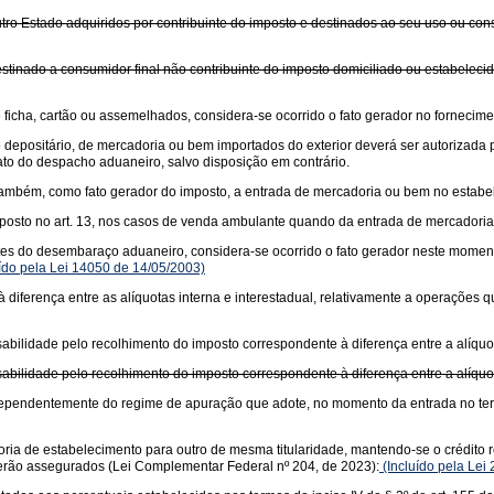
tro Estado adquiridos por contribuinte do imposto e destinados ao seu uso ou con
stinado a consumidor final não contribuinte do imposto domiciliado ou estabeleci
icha, cartão ou assemelhados, considera-se ocorrido o fato gerador no fornecime
o depositário, de mercadoria ou bem importados do exterior deverá ser autorizad
to do despacho aduaneiro, salvo disposição em contrário.
se, também, como fato gerador do imposto, a entrada de mercadoria ou bem no estab
posto no art. 13, nos casos de venda ambulante quando da entrada de mercadoria 
es do desembaraço aduaneiro, considera-se ocorrido o fato gerador neste momento
ído pela Lei 14050 de 14/05/2003)
diferença entre as alíquotas interna e interestadual, relativamente a operações
bilidade pelo recolhimento do imposto correspondente à diferença entre a alíquota
bilidade pelo recolhimento do imposto correspondente à diferença entre a alíquota
 independentemente do regime de apuração que adote, no momento da entrada no te
ria de estabelecimento para outro de mesma titularidade, mantendo-se o crédito re
 serão assegurados (Lei Complementar Federal nº 204, de 2023):
(Incluído pela Lei