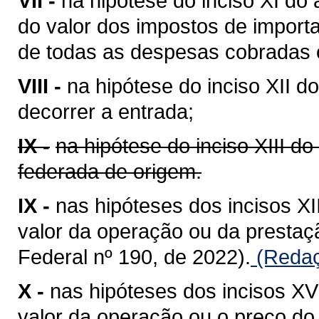
VII -
na hipótese do inciso XI do 
do valor dos impostos de importa
de todas as despesas cobradas o
VIII -
na hipótese do inciso XII do
decorrer a entrada;
IX -
na hipótese do inciso XIII do
federada de origem.
IX -
nas hipóteses dos incisos XII
valor da operação ou da presta
Federal nº 190, de 2022).
(Redaç
X -
nas hipóteses dos incisos XV 
valor da operação ou o preço do