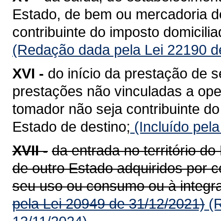
Estado, de bem ou mercadoria de
contribuinte do imposto domicili
(Redação dada pela Lei 22190 d
XVI -
do início da prestação de s
prestações não vinculadas a op
tomador não seja contribuinte do
Estado de destino;
(Incluído pel
XVII -
da entrada no território 
de outro Estado adquiridos por c
seu uso ou consumo ou à integra
pela Lei 20949 de 31/12/2021)
(R