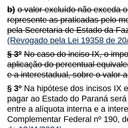
b)
o valor excluído não exceda o
represente as praticadas pelo m
pela Secretaria de Estado da Faz
(Revogado pela Lei 19358 de 20
§ 3º
No caso do inciso IX, o impo
aplicação do percentual equivalen
e a interestadual, sobre o valor al
§ 3º
Na hipótese dos incisos IX e
pagar ao Estado do Paraná será 
entre a alíquota interna e a intere
Complementar Federal nº 190, d