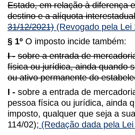
Estado, em relação à diferença e
destino e a alíquota interestadual
31/12/2021)
(Revogado pela Lei 
§ 1º
O imposto incide também:
I -
sobre a entrada de mercadoria
física ou jurídica, ainda quando
ou ativo permanente do estabele
I -
sobre a entrada de mercadoria
pessoa física ou jurídica, ainda 
imposto, qualquer que seja a sua
114/02);
(Redação dada pela Lei