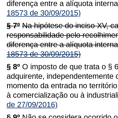
diferença entre a alíquota interna
18573 de 30/09/2015)
§ 7º
Na hipótese do inciso XV, c
responsabilidade pelo recolhime
diferença entre a alíquota interna
18573 de 30/09/2015)
§ 8º
O imposto de que trata o § 6
adquirente, independentemente 
momento da entrada no territóri
à comercialização ou à industrial
de 27/09/2016)
§ 9º
Não se considera ocorrido o