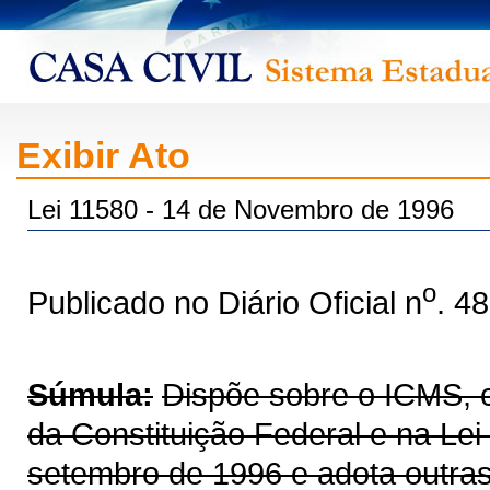
Exibir Ato
Lei 11580 - 14 de Novembro de 1996
o
Publicado no Diário Oficial n
. 4
Súmula:
Dispõe sobre o ICMS, co
da Constituição Federal e na Le
setembro de 1996 e adota outras