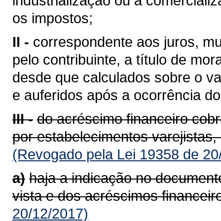
industrialização ou à comerciali
os impostos;
II -
correspondente aos juros, mu
pelo contribuinte, a título de mor
desde que calculados sobre o va
e auferidos após a ocorrência do 
III -
do acréscimo financeiro cob
por estabelecimentos varejistas,
(Revogado pela Lei 19358 de 20
a)
haja a indicação no documento
vista e dos acréscimos financeir
20/12/2017)