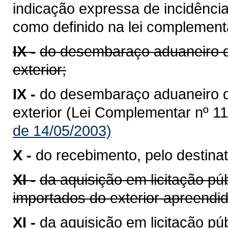
indicação expressa de incidênci
como definido na lei complementa
IX -
do desembaraço aduaneiro d
exterior;
IX -
do desembaraço aduaneiro 
exterior (Lei Complementar nº 11
de 14/05/2003)
X -
do recebimento, pelo destinat
XI -
da aquisição em licitação pú
importados do exterior apreend
XI -
da aquisição em licitação p