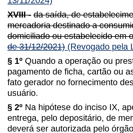
13/11/2024)
XVIII -
da saída, de estabelecime
mercadoria destinado a consumido
domiciliado ou estabelecido em o
de 31/12/2021)
(Revogado pela L
§ 1º
Quando a operação ou prest
pagamento de ficha, cartão ou a
fato gerador no fornecimento de
usuário.
§ 2º
Na hipótese do inciso IX, a
entrega, pelo depositário, de me
deverá ser autorizada pelo órgã