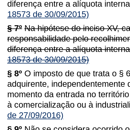
diferença entre a alíquota interna
18573 de 30/09/2015)
§ 7º
Na hipótese do inciso XV, c
responsabilidade pelo recolhime
diferença entre a alíquota interna
18573 de 30/09/2015)
§ 8º
O imposto de que trata o § 6
adquirente, independentemente 
momento da entrada no territóri
à comercialização ou à industrial
de 27/09/2016)
§ 9º
Não se considera ocorrido o