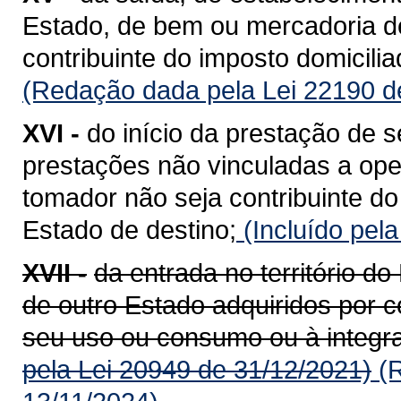
Estado, de bem ou mercadoria de
contribuinte do imposto domicili
(Redação dada pela Lei 22190 d
XVI -
do início da prestação de s
prestações não vinculadas a op
tomador não seja contribuinte do
Estado de destino;
(Incluído pel
XVII -
da entrada no território 
de outro Estado adquiridos por c
seu uso ou consumo ou à integra
pela Lei 20949 de 31/12/2021)
(R