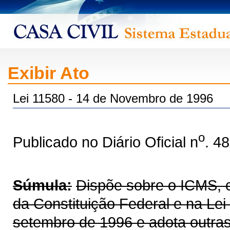
Exibir Ato
Lei 11580 - 14 de Novembro de 1996
o
Publicado no Diário Oficial n
. 4
Súmula:
Dispõe sobre o ICMS, co
da Constituição Federal e na Le
setembro de 1996 e adota outras