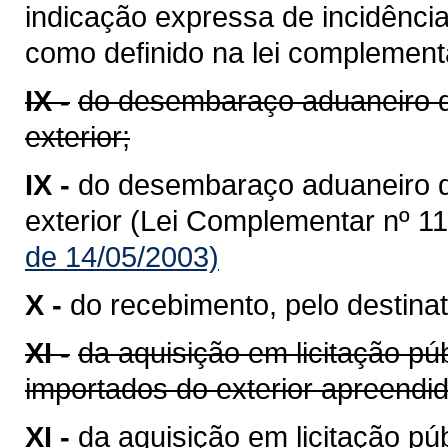
indicação expressa de incidênci
como definido na lei complementa
IX -
do desembaraço aduaneiro d
exterior;
IX -
do desembaraço aduaneiro 
exterior (Lei Complementar nº 11
de 14/05/2003)
X -
do recebimento, pelo destinat
XI -
da aquisição em licitação pú
importados do exterior apreend
XI -
da aquisição em licitação p