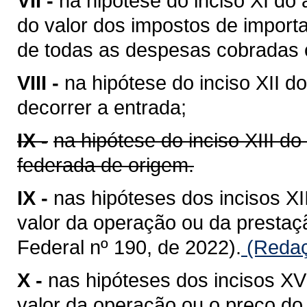
VII -
na hipótese do inciso XI do 
do valor dos impostos de importa
de todas as despesas cobradas o
VIII -
na hipótese do inciso XII do
decorrer a entrada;
IX -
na hipótese do inciso XIII do
federada de origem.
IX -
nas hipóteses dos incisos XII
valor da operação ou da presta
Federal nº 190, de 2022).
(Redaç
X -
nas hipóteses dos incisos XV 
valor da operação ou o preço do