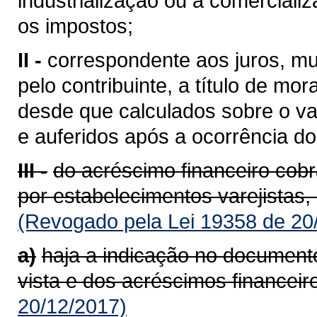
industrialização ou à comerciali
os impostos;
II -
correspondente aos juros, mu
pelo contribuinte, a título de mor
desde que calculados sobre o va
e auferidos após a ocorrência do 
III -
do acréscimo financeiro cob
por estabelecimentos varejistas,
(Revogado pela Lei 19358 de 20
a)
haja a indicação no documento
vista e dos acréscimos financeir
20/12/2017)