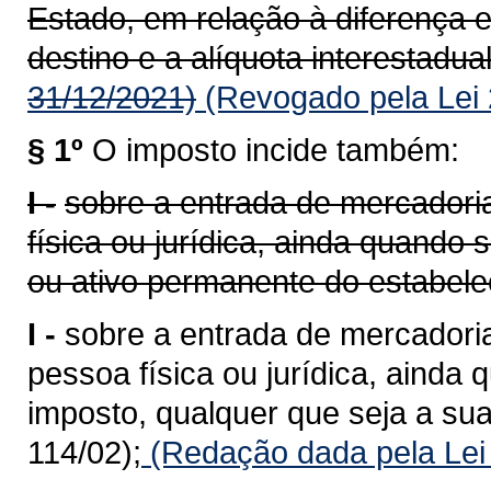
Estado, em relação à diferença e
destino e a alíquota interestadual
31/12/2021)
(Revogado pela Lei 
§ 1º
O imposto incide também:
I -
sobre a entrada de mercadoria
física ou jurídica, ainda quando
ou ativo permanente do estabele
I -
sobre a entrada de mercadoria
pessoa física ou jurídica, ainda 
imposto, qualquer que seja a sua
114/02);
(Redação dada pela Lei