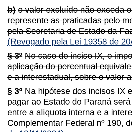
b)
o valor excluído não exceda o
represente as praticadas pelo m
pela Secretaria de Estado da Faz
(Revogado pela Lei 19358 de 20
§ 3º
No caso do inciso IX, o impo
aplicação do percentual equivalen
e a interestadual, sobre o valor al
§ 3º
Na hipótese dos incisos IX e
pagar ao Estado do Paraná será 
entre a alíquota interna e a intere
Complementar Federal nº 190, d