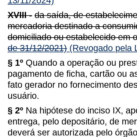
13/11/2024)
XVIII -
da saída, de estabelecime
mercadoria destinado a consumido
domiciliado ou estabelecido em o
de 31/12/2021)
(Revogado pela L
§ 1º
Quando a operação ou prest
pagamento de ficha, cartão ou a
fato gerador no fornecimento de
usuário.
§ 2º
Na hipótese do inciso IX, a
entrega, pelo depositário, de me
deverá ser autorizada pelo órgã