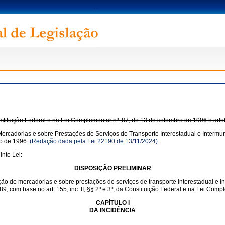
onstituição Federal e na Lei Complementar nº. 87, de 13 de setembro de 1996 e ado
ercadorias e sobre Prestações de Serviços de Transporte Interestadual e Intermun
o de 1996.
(Redação dada pela Lei 22190 de 13/11/2024)
nte Lei:
DISPOSIÇÃO PRELIMINAR
ação de mercadorias e sobre prestações de serviços de transporte interestadual e 
1989, com base no art. 155, inc. II, §§ 2º e 3º, da Constituição Federal e na Lei Co
CAPÍTULO I
DA INCIDÊNCIA