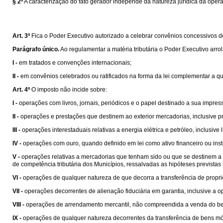
§ 2º
A caracterização do fato gerador independe da natureza jurídica da oper
Art. 3º
Fica o Poder Executivo autorizado a celebrar convênios concessivos de b
Parágrafo único.
Ao regulamentar a matéria tributária o Poder Executivo arro
I -
em tratados e convenções internacionais;
II -
em convênios celebrados ou ratificados na forma da lei complementar a que s
Art. 4º
O imposto não incide sobre:
I -
operações com livros, jornais, periódicos e o papel destinado a sua impres
II -
operações e prestações que destinem ao exterior mercadorias, inclusive pr
III -
operações interestaduais relativas a energia elétrica e petróleo, inclusiv
IV -
operações com ouro, quando definido em lei como ativo financeiro ou ins
V -
operações relativas a mercadorias que tenham sido ou que se destinem a se
de competência tributária dos Municípios, ressalvadas as hipóteses prevista
VI -
operações de qualquer natureza de que decorra a transferência de propri
VII -
operações decorrentes de alienação fiduciária em garantia, inclusive a
VIII -
operações de arrendamento mercantil, não compreendida a venda do be
IX -
operações de qualquer natureza decorrentes da transferência de bens mó