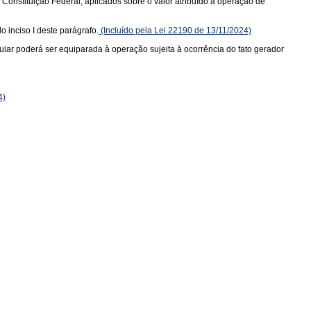
a Constituição Federal, aplicados sobre o valor atribuído à operação de
o inciso I deste parágrafo.
(Incluído pela Lei 22190 de 13/11/2024)
tular poderá ser equiparada à operação sujeita à ocorrência do fato gerador
4)