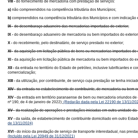
VIII -
do fornecimento de mercadoria com prestação de serviços:
a)
não compreendidos na competência tributária dos Municípios;
b)
compreendidos na competência tributária dos Municípios e com indicação e
IX -
do desembaraço aduaneiro das mercadorias importadas do exterior;
IX -
do desembaraço aduaneiro de mercadoria ou bem importados do exterior
X -
do recebimento, pelo destinatário, de serviço prestado no exterior;
XI -
da aquisição em licitação pública de bens ou mercadorias importados do
XI -
da aquisição em licitação pública de mercadoria ou bem importados do e
XII -
da entrada no território do Estado de petróleo, inclusive lubrificantes e
comercialização;
XIII -
da utilização, por contribuinte, de serviço cuja prestação se tenha ini
XIV -
da entrada no estabelecimento de contribuinte, de mercadoria ou bem 
XIV -
da entrada em território paranaense de bem ou mercadoria oriundos de 
nº 190, de 4 de janeiro de 2022);
(Redação dada pela Lei 22190 de 13/11/20
XV -
da realização de operações e prestações iniciadas em outra unidade da 
XV -
da saída, de estabelecimento de contribuinte domiciliado em outro Estad
de 13/11/2024)
XVI -
do início da prestação de serviço de transporte interestadual, nas pre
(Incluído pela Lei 20949 de 31/12/2021)