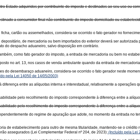
tro Estado adquiridos por contribuinte do imposto e destinados ao seu uso ou con
stinado a consumidor final não contribuinte do imposto domiciliado ou estabeleci
icha, cartão ou assemelhados, considera-se ocorrido o fato gerador no fornecime
o depositário, de mercadoria ou bem importados do exterior deverá ser autorizad
to do despacho aduaneiro, salvo disposição em contrário.
se, também, como fato gerador do imposto, a entrada de mercadoria ou bem no estab
posto no art. 13, nos casos de venda ambulante quando da entrada de mercadoria 
es do desembaraço aduaneiro, considera-se ocorrido o fato gerador neste momento
ído pela Lei 14050 de 14/05/2003)
diferença entre as alíquotas interna e interestadual, relativamente a operações
bilidade pelo recolhimento do imposto correspondente à diferença entre a alíquota
bilidade pelo recolhimento do imposto correspondente à diferença entre a alíquota
 independentemente do regime de apuração que adote, no momento da entrada no te
ria de estabelecimento para outro de mesma titularidade, mantendo-se o crédito re
 serão assegurados (Lei Complementar Federal nº 204, de 2023):
(Incluído pela Lei