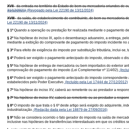
XVII -
da entrada no território do Estado de bem ou mercadoria oriundos de ou
31/12/2021)
(Revogado pela Lei 22190 de 13/11/2024)
XVIII -
da saída, de estabelecimento de contribuinte, de bem ou mercadoria de
Lei 22190 de 13/11/2024)
§ 1º
Quando a operação ou prestação for realizada mediante o pagamento de f
§ 2º
Na hipótese do inciso IX, após o desembaraço aduaneiro, a entrega, pel
mediante a exibição do comprovante de pagamento do imposto incidente no a
§ 3º
Para efeito de exigência do imposto por substituição tributária, inclui-
§ 4º
Poderá ser exigido o pagamento antecipado do imposto, observado o dis
§ 5º
Na hipótese de entrega de mercadoria ou bem importados do exterior ant
comprovação do pagamento do imposto (Lei Complementar nº 114/02).
(Inclu
§ 6º
Poderá ser exigido o pagamento antecipado do imposto correspondente à 
estabelecidos pelo Poder Executivo.
(Incluído pela Lei 17444 de 27/12/2012)
§ 7º
Na hipótese do inciso XV, caberá ao remetente ou ao prestador a responsa
§ 7º
Na hipótese do inciso XV, caberá ao remetente ou ao prestador a responsa
§ 8º
O imposto de que trata o § 6º deste artigo será exigido do adquirente,
industrialização.
(Redação dada pela Lei 18879 de 27/09/2016)
§ 9º
Não se considera ocorrido o fato gerador do imposto na saída de mercado
inclusive nas hipóteses de transferências interestaduais em que os créditos