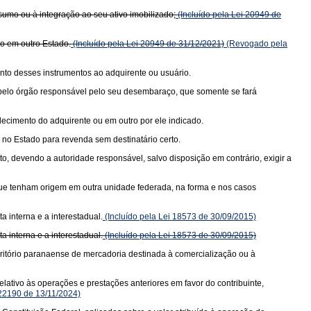
sumo ou à integração ao seu ativo imobilizado;
(Incluído pela Lei 20949 de
do em outro Estado.
(Incluído pela Lei 20949 de 31/12/2021)
(Revogado pela
nto desses instrumentos ao adquirente ou usuário.
a pelo órgão responsável pelo seu desembaraço, que somente se fará
elecimento do adquirente ou em outro por ele indicado.
no Estado para revenda sem destinatário certo.
, devendo a autoridade responsável, salvo disposição em contrário, exigir a
 que tenham origem em outra unidade federada, na forma e nos casos
 interna e a interestadual.
(Incluído pela Lei 18573 de 30/09/2015)
 interna e a interestadual.
(Incluído pela Lei 18573 de 30/09/2015)
rritório paranaense de mercadoria destinada à comercialização ou à
lativo às operações e prestações anteriores em favor do contribuinte,
 22190 de 13/11/2024)