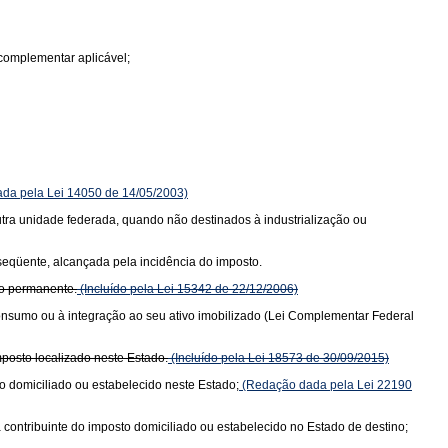
complementar aplicável;
da pela Lei 14050 de 14/05/2003)
 outra unidade federada, quando não destinados à industrialização ou
bseqüente, alcançada pela incidência do imposto.
vo permanente.
(Incluído pela Lei 15342 de 22/12/2006)
consumo ou à integração ao seu ativo imobilizado (Lei Complementar Federal
posto localizado neste Estado.
(Incluído pela Lei 18573 de 30/09/2015)
o domiciliado ou estabelecido neste Estado;
(Redação dada pela Lei 22190
 contribuinte do imposto domiciliado ou estabelecido no Estado de destino;