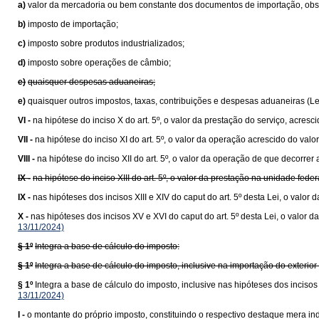
a)
valor da mercadoria ou bem constante dos documentos de importação, obser
b)
imposto de importação;
c)
imposto sobre produtos industrializados;
d)
imposto sobre operações de câmbio;
e)
quaisquer despesas aduaneiras;
e)
quaisquer outros impostos, taxas, contribuições e despesas aduaneiras (L
VI -
na hipótese do inciso X do art. 5º, o valor da prestação do serviço, acresc
VII -
na hipótese do inciso XI do art. 5º, o valor da operação acrescido do va
VIII -
na hipótese do inciso XII do art. 5º, o valor da operação de que decorrer 
IX -
na hipótese do inciso XIII do art. 5º, o valor da prestação na unidade fede
IX -
nas hipóteses dos incisos XIII e XIV do caput do art. 5º desta Lei, o val
X -
nas hipóteses dos incisos XV e XVI do caput do art. 5º desta Lei, o valo
13/11/2024)
§ 1º
Integra a base de cálculo do imposto:
§ 1º
Integra a base de cálculo do imposto, inclusive na importação do exteri
§ 1º
Integra a base de cálculo do imposto, inclusive nas hipóteses dos inciso
13/11/2024)
I -
o montante do próprio imposto, constituindo o respectivo destaque mera ind