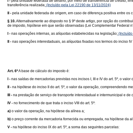
I -
pela unidade federada de destino, por meio de transferência de crédito, lim
transferência realizada;
(Incluído pela Lei 22190 de 13/11/2024)
II -
pela unidade federada de origem, em caso de diferença positiva entre os cr
§ 10.
Alternativamente ao disposto no § 9º deste artigo, por opção do contrib
de imposto, hipótese em que serão observadas (Lei Complementar Federal n°
I -
nas operações internas, as alíquotas estabelecidas na legislação;
(Incluído
II -
nas operações interestaduais, as alíquotas fixadas nos termos do inciso IV 
Art. 6º
A base de cálculo do imposto é:
I -
nas saídas de mercadorias previstas nos incisos I, III e IV do art. 5º, o valor
II -
na hipótese do inciso II do art. 5º, o valor da operação, compreendendo me
III -
na prestação de serviço de transporte interestadual e intermunicipal e de
IV -
no fornecimento de que trata o inciso VIII do art. 5º:
a)
o valor da operação, na hipótese da alínea a;
b)
o preço corrente da mercadoria fornecida ou empregada, na hipótese da al
V -
na hipótese do inciso IX do art. 5º, a soma das seguintes parcelas: