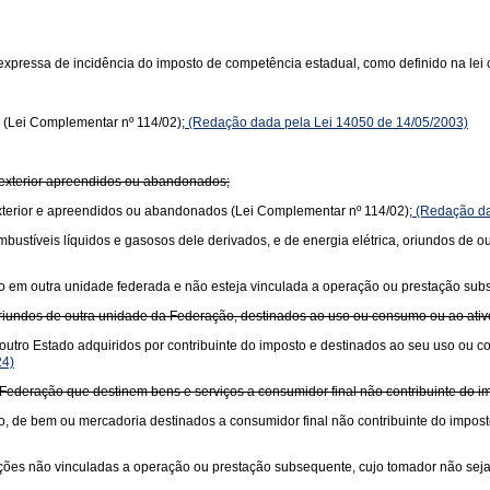
xpressa de incidência do imposto de competência estadual, como definido na lei 
 (Lei Complementar nº 114/02);
(Redação dada pela Lei 14050 de 14/05/2003)
 exterior apreendidos ou abandonados;
xterior e apreendidos ou abandonados (Lei Complementar nº 114/02);
(Redação da
 combustíveis líquidos e gasosos dele derivados, e de energia elétrica, oriundos de
ciado em outra unidade federada e não esteja vinculada a operação ou prestação su
oriundos de outra unidade da Federação, destinados ao uso ou consumo ou ao ati
outro Estado adquiridos por contribuinte do imposto e destinados ao seu uso ou 
24)
Federação que destinem bens e serviços a consumidor final não contribuinte do im
o, de bem ou mercadoria destinados a consumidor final não contribuinte do impost
stações não vinculadas a operação ou prestação subsequente, cujo tomador não seja