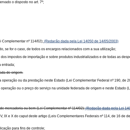
vado o disposto no art. 7º;
ei Complementar nº 114/02);
(Redação dada pela Lei 14050 de 14/05/2003)
ido, se for o caso, de todos os encargos relacionados com a sua utilização;
lor dos impostos de importação e sobre produtos industrializados e de todas as de
a entrada;
rada de origem.
or da operação ou da prestação neste Estado (Lei Complementar Federal nº 190, de 2
r da operação ou o preço do serviço na unidade federada de origem e neste Estado 
or de mercadoria ou bem (Lei Complementar nº 114/02):
(Redação dada pela Lei 14
s V, IX e X do caput deste artigo (Leis Complementares Federais nº 114, de 16 de 
icação para fins de controle;