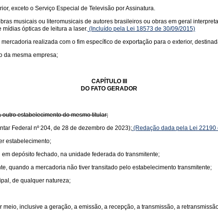
rior, exceto o Serviço Especial de Televisão por Assinatura.
s musicais ou literomusicais de autores brasileiros ou obras em geral interpretad
mídias ópticas de leitura a laser.
(Incluído pela Lei 18573 de 30/09/2015)
 mercadoria realizada com o fim específico de exportação para o exterior, destinad
nto da mesma empresa;
CAPÍTULO III
DO FATO GERADOR
 outro estabelecimento do mesmo titular;
ntar Federal nº 204, de 28 de dezembro de 2023);
(Redação dada pela Lei 22190 
er estabelecimento;
 em depósito fechado, na unidade federada do transmitente;
te, quando a mercadoria não tiver transitado pelo estabelecimento transmitente;
ipal, de qualquer natureza;
 meio, inclusive a geração, a emissão, a recepção, a transmissão, a retransmiss