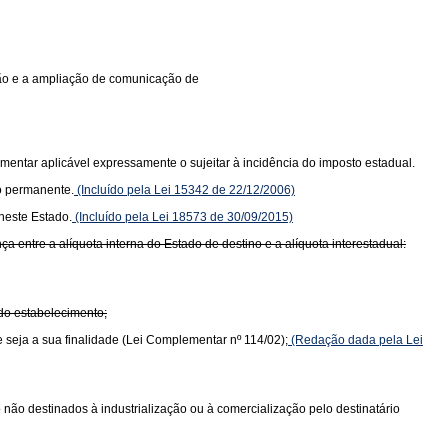
ição e a ampliação de comunicação de
mentar aplicável expressamente o sujeitar à incidência do imposto estadual.
o permanente.
(Incluído pela Lei 15342 de 22/12/2006)
neste Estado.
(Incluído pela Lei 18573 de 30/09/2015)
 entre a alíquota interna do Estado de destino e a alíquota interestadual:
 do estabelecimento;
e seja a sua finalidade (Lei Complementar nº 114/02);
(Redação dada pela Lei
do não destinados à industrialização ou à comercialização pelo destinatário