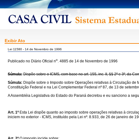
Exibir Ato
Lei 11580 - 14 de Novembro de 1996
o
Publicado no Diário Oficial n
. 4885 de 14 de Novembro de 1996
Súmula:
Dispõe sobre o ICMS, com base no art. 155, inc. II, §§ 2º e 3º, da C
Súmula:
Dispõe sobre o Imposto sobre Operações relativas à Circulação de M
Constituição Federal e na Lei Complementar Federal nº 87, de 13 de setembr
A Assembléia Legislativa do Estado do Paraná decretou e eu sanciono a segui
Art. 1º
Esta Lei dispõe quanto ao imposto sobre operações relativas à circul
iniciem no exterior - ICMS, instituído pela Lei nº. 8.933, de 26 de janeiro de 
Art. 2º
O imposto incide sobre: