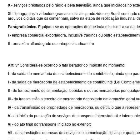
X -
serviços prestados pelo rádio e pela televisão, ainda que iniciados no exte
XI -
fonogramas e videofonogramas musicais produzidos no Brasil contendo obra
arquivos digitais que os contenham, salvo na etapa de replicação industrial de 
Parágrafo único.
Equipara-se às operações de que trata o inciso II a saída de
I -
empresa comercial exportadora, inclusive tradings ou outro estabelecime
II -
armazém alfandegado ou entreposto aduaneiro.
Art. 5º
Considera-se ocorrido o fato gerador do imposto no momento:
I -
da saída de mercadoria de estabelecimento de contribuinte, ainda que para
I -
da saída de mercadoria de estabelecimento de contribuinte (Lei Compleme
II -
do fornecimento de alimentação, bebidas e outras mercadorias por qualqu
III -
da transmissão a terceiro de mercadoria depositada em armazém geral ou
IV -
da transmissão de propriedade de mercadoria, ou de título que a represen
V -
do início da prestação de serviços de transporte interestadual e intermunic
VI -
do ato final do transporte iniciado no exterior;
VII -
das prestações onerosas de serviços de comunicação, feitas por qualquer