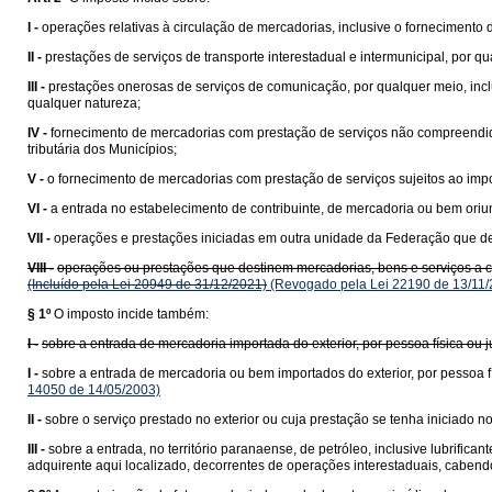
I -
operações relativas à circulação de mercadorias, inclusive o fornecimento
II -
prestações de serviços de transporte interestadual e intermunicipal, por q
III -
prestações onerosas de serviços de comunicação, por qualquer meio, incl
qualquer natureza;
IV -
fornecimento de mercadorias com prestação de serviços não compreend
tributária dos Municípios;
V -
o fornecimento de mercadorias com prestação de serviços sujeitos ao impo
VI -
a entrada no estabelecimento de contribuinte, de mercadoria ou bem ori
VII -
operações e prestações iniciadas em outra unidade da Federação que des
VIII -
operações ou prestações que destinem mercadorias, bens e serviços a con
(Incluído pela Lei 20949 de 31/12/2021)
(Revogado pela Lei 22190 de 13/11/
§ 1º
O imposto incide também:
I -
sobre a entrada de mercadoria importada do exterior, por pessoa física ou
I -
sobre a entrada de mercadoria ou bem importados do exterior, por pessoa fí
14050 de 14/05/2003)
II -
sobre o serviço prestado no exterior ou cuja prestação se tenha iniciado no 
III -
sobre a entrada, no território paranaense, de petróleo, inclusive lubrific
adquirente aqui localizado, decorrentes de operações interestaduais, cabend