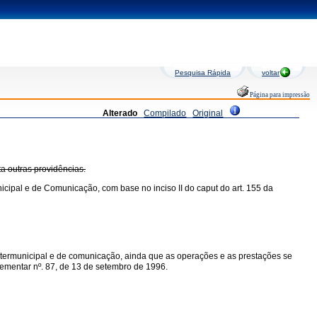
Pesquisa Rápida
voltar
Página para impressão
Alterado
Compilado
Original
ta outras providências.
icipal e de Comunicação, com base no inciso II do caput do art. 155 da
intermunicipal e de comunicação, ainda que as operações e as prestações se
mplementar nº. 87, de 13 de setembro de 1996.