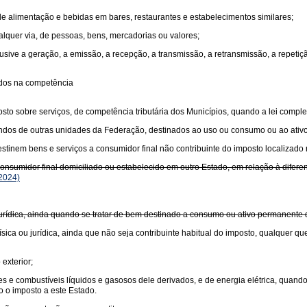
 de alimentação e bebidas em bares, restaurantes e estabelecimentos similares;
ualquer via, de pessoas, bens, mercadorias ou valores;
usive a geração, a emissão, a recepção, a transmissão, a retransmissão, a repet
idos na competência
sto sobre serviços, de competência tributária dos Municípios, quando a lei comple
undos de outras unidades da Federação, destinados ao uso ou consumo ou ao ativ
tinem bens e serviços a consumidor final não contribuinte do imposto localizado 
sumidor final domiciliado ou estabelecido em outro Estado, em relação à diferença
2024)
 jurídica, ainda quando se tratar de bem destinado a consumo ou ativo permanente
sica ou jurídica, ainda que não seja contribuinte habitual do imposto, qualquer qu
exterior;
antes e combustíveis líquidos e gasosos dele derivados, e de energia elétrica, quan
o o imposto a este Estado.