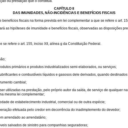
ação ou prestação que o constitua.
CAPÍTULO II
DAS IMUNIDADES, NÃO-INCIDÊNCIAS E BENEFÍCIOS FISCAIS
enefícios fiscais na forma prevista em lei complementar a que se refere o art. 155,
lará as hipóteses de imunidade e benefícios fiscais, observadas as disposições pre
e refere o art. 155, inciso XII, alínea g da Constituição Federal.
são;
odutos primários e produtos industrializados semi-elaborados, ou serviços;
e lubrificantes e combustíveis líquidos e gasosos dele derivados, quando destinados
trumento cambial;
r utilizadas na prestação, pelo próprio autor da saída, de serviço de qualquer n
s na mesma lei complementar;
edade de estabelecimento industrial, comercial ou de outra espécie;
 operação efetuada pelo credor em decorrência do inadimplemento do devedor;
m arrendado ao arrendatário;
veis salvados de sinistro para companhias seguradoras;