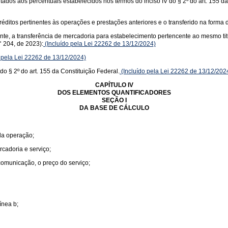
itados aos percentuais estabelecidos nos termos do inciso IV do § 2º do art. 155 d
éditos pertinentes às operações e prestações anteriores e o transferido na forma d
uinte, a transferência de mercadoria para estabelecimento pertencente ao mesmo ti
 204, de 2023):
(Incluído pela Lei 22262 de 13/12/2024)
 pela Lei 22262 de 13/12/2024)
do § 2º do art. 155 da Constituição Federal.
(Incluído pela Lei 22262 de 13/12/202
CAPÍTULO IV
DOS ELEMENTOS QUANTIFICADORES
SEÇÃO I
DA BASE DE CÁLCULO
 da operação;
rcadoria e serviço;
 comunicação, o preço do serviço;
ínea b;