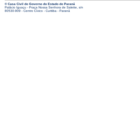
© Casa Civil do Governo do Estado do Paraná
Palácio Iguaçu - Praça Nossa Senhora de Salette, s/n
80530-909 - Centro Cívico - Curitiba - Paraná