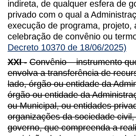
indireta, de qualquer esfera de g
privado com o qual a Administra
execução de programa, projeto, 
celebração de convênio ou term
Decreto 10370 de 18/06/2025)
XXI -
Convênio – instrumento qu
envolva a transferência de recu
lado, órgão ou entidade da Admin
órgão ou entidade da Administraçã
ou Municipal, ou entidades priv
organizações da sociedade civil
governo, que compreenda a realiz