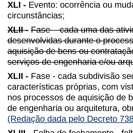
XLI -
Evento: ocorrência ou mud
circunstâncias;
XLII -
Fase – cada uma das ativi
desenvolvidas durante o proces
aquisição de bens ou contrataçã
serviços de engenharia e/ou arqu
XLII -
Fase - cada subdivisão se
características próprias, com vis
nos processos de aquisição de b
de engenharia ou arquitetura, o
(Redação dada pelo Decreto 738
XLIII -
Folha de fechamento - fol