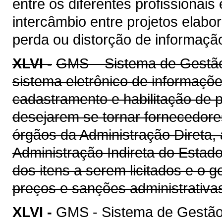
entre os diferentes profissionais
intercâmbio entre projetos elab
perda ou distorção de informaçã
XLVI -
GMS – Sistema de Gestão 
sistema eletrônico de informaçõe
cadastramento e habilitação de p
desejarem se tornar fornecedore
órgãos da Administração Direta, 
Administração Indireta do Estad
dos itens a serem licitados e o 
preços e sanções administrativa
XLVI -
GMS - Sistema de Gestão 