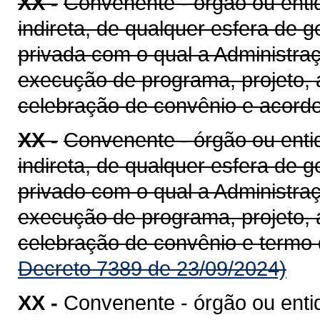
XX -
Convenente - órgão ou entid
indireta, de qualquer esfera de g
privada com o qual a Administra
execução de programa, projeto, 
celebração de convênio e acord
XX -
Convenente - órgão ou entid
indireta, de qualquer esfera de g
privado com o qual a Administra
execução de programa, projeto, 
celebração de convênio e termo
Decreto 7389 de 23/09/2024)
XX -
Convenente - órgão ou enti