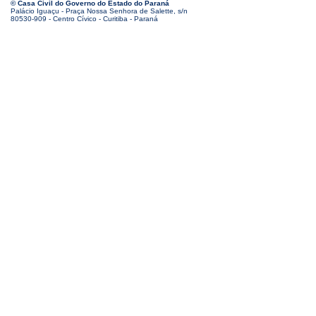
© Casa Civil do Governo do Estado do Paraná
Palácio Iguaçu - Praça Nossa Senhora de Salette, s/n
80530-909 - Centro Cívico - Curitiba - Paraná