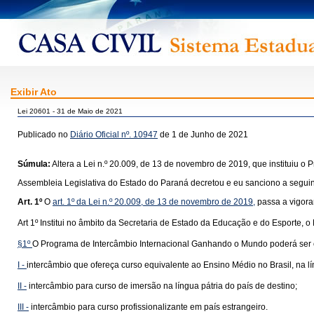
Exibir Ato
Lei 20601 - 31 de Maio de 2021
Publicado no
Diário Oficial nº. 10947
de 1 de Junho de 2021
Súmula:
Altera a Lei n.º 20.009, de 13 de novembro de 2019, que instituiu 
Assembleia Legislativa do Estado do Paraná decretou e eu sanciono a seguint
Art. 1º
O
art. 1º da Lei n.º 20.009, de 13 de novembro de 2019,
passa a vigora
Art 1º Institui no âmbito da Secretaria de Estado da Educação e do Esporte
§1º
O Programa de Intercâmbio Internacional Ganhando o Mundo poderá ser 
I -
intercâmbio que ofereça curso equivalente ao Ensino Médio no Brasil, na lí
II -
intercâmbio para curso de imersão na língua pátria do país de destino;
III -
intercâmbio para curso profissionalizante em país estrangeiro.