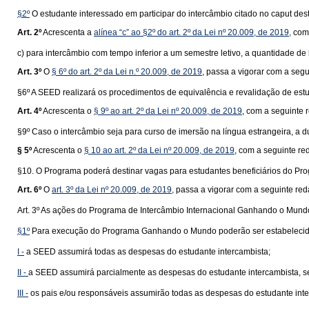
§2º
O estudante interessado em participar do intercâmbio citado no caput dest
Art. 2º
Acrescenta a
alínea “c” ao §2º do art. 2º da Lei nº 20.009, de 2019,
com 
c) para intercâmbio com tempo inferior a um semestre letivo, a quantidade d
Art. 3º
O
§ 6º do art. 2º da Lei n.º 20.009, de 2019
, passa a vigorar com a seg
§6º A SEED realizará os procedimentos de equivalência e revalidação de estud
Art. 4º
Acrescenta o
§ 9º ao art. 2º da Lei nº 20.009, de 2019
, com a seguinte 
§9º Caso o intercâmbio seja para curso de imersão na língua estrangeira, a d
§ 5º
Acrescenta o
§ 10 ao art. 2º da Lei nº 20.009, de 2019
, com a seguinte re
§10. O Programa poderá destinar vagas para estudantes beneficiários do Pro
Art. 6º
O
art. 3º da Lei nº 20.009, de 2019,
passa a vigorar com a seguinte red
Art. 3º As ações do Programa de Intercâmbio Internacional Ganhando o Mun
§1º
Para execução do Programa Ganhando o Mundo poderão ser estabelecidas
I -
a SEED assumirá todas as despesas do estudante intercambista;
II -
a SEED assumirá parcialmente as despesas do estudante intercambista, s
III -
os pais e/ou responsáveis assumirão todas as despesas do estudante inte