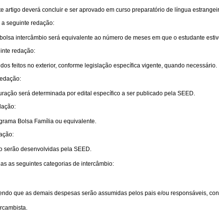
e artigo deverá concluir e ser aprovado em curso preparatório de língua estrangei
a seguinte redação:
e bolsa intercâmbio será equivalente ao número de meses em que o estudante estive
uinte redação:
os feitos no exterior, conforme legislação específica vigente, quando necessário.
redação:
uração será determinada por edital específico a ser publicado pela SEED.
dação:
grama Bolsa Família ou equivalente.
ação:
do serão desenvolvidas pela SEED.
 as seguintes categorias de intercâmbio:
endo que as demais despesas serão assumidas pelos pais e/ou responsáveis, conf
rcambista.