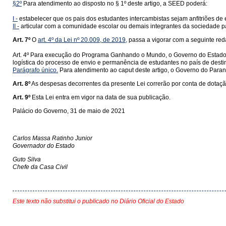
§2º
Para atendimento ao disposto no § 1º deste artigo, a SEED poderá:
I -
estabelecer que os pais dos estudantes intercambistas sejam anfitriões de 
II -
articular com a comunidade escolar ou demais integrantes da sociedade par
Art. 7º
O
art. 4º da Lei nº 20.009, de 2019,
passa a vigorar com a seguinte red
Art. 4º Para execução do Programa Ganhando o Mundo, o Governo do Estado po
logística do processo de envio e permanência de estudantes no país de desti
Parágrafo único.
Para atendimento ao caput deste artigo, o Governo do Paraná
Art. 8º
As despesas decorrentes da presente Lei correrão por conta de dotação
Art. 9º
Esta Lei entra em vigor na data de sua publicação.
Palácio do Governo, 31 de maio de 2021
Carlos Massa Ratinho Junior
Governador do Estado
Guto Silva
Chefe da Casa Civil
Este texto não substitui o publicado no Diário Oficial do Estado