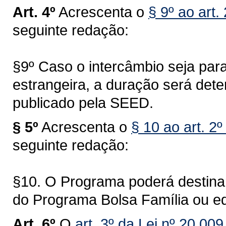
Art. 4º
Acrescenta o
§ 9º ao art.
seguinte redação:
§9º Caso o intercâmbio seja par
estrangeira, a duração será dete
publicado pela SEED.
§ 5º
Acrescenta o
§ 10 ao art. 2
seguinte redação:
§10. O Programa poderá destinar
do Programa Bolsa Família ou eq
Art. 6º
O
art. 3º da Lei nº 20.009