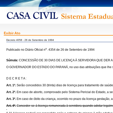
Exibir Ato
Decreto 4058 - 26 de Setembro de 1994
o
Publicado no Diário Oficial n
. 4354 de 26 de Setembro de 1994
Súmula:
CONCESSÃO DE 30 DIAS DE LICENÇA À SERVIDORA QUE DER A 
O GOVERNADOR DO ESTADO DO PARANÁ, no uso das atribuições que lhe são co
D E C R E T A :
Art. 1º.
Serão concedidos 30 (trinta) dias de licença para tratamento de saúde 
Art. 2º.
Em caso de aborto, comprovado pelo Sistema Pericial do Estado, a servi
Art. 3º.
Em caso de óbito da criança, ocorrido no prazo da licença gestação, a
Art. 4º.
Conceder-se-á licença remunerada à servidora quando adotar legalme