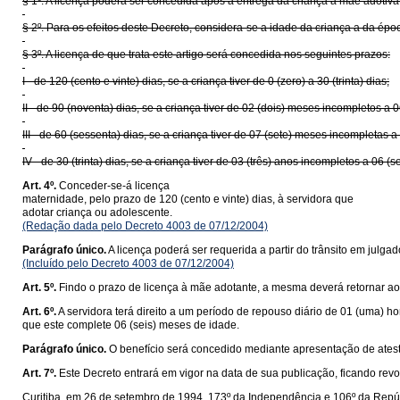
§ 1º. A licença poderá ser concedida após a entrega da criança à mãe adotiv
§ 2º. Para os efeitos deste Decreto, considera-se a idade da criança a da ép
§ 3º. A licença de que trata este artigo será concedida nos seguintes prazos:
I - de 120 (cento e vinte) dias, se a criança tiver de 0 (zero) a 30 (trinta) dias;
II - de 90 (noventa) dias, se a criança tiver de 02 (dois) meses incompletos a 
III - de 60 (sessenta) dias, se a criança tiver de 07 (sete) meses incompletas a
IV - de 30 (trinta) dias, se a criança tiver de 03 (três) anos incompletos a 06 (s
Art. 4º.
Conceder-se-á licença
maternidade, pelo prazo de 120 (cento e vinte) dias, à servidora que
adotar criança ou adolescente.
(Redação dada pelo Decreto 4003 de 07/12/2004)
Parágrafo único.
A licença poderá ser requerida a partir do trânsito em julg
(Incluído pelo Decreto 4003 de 07/12/2004)
Art. 5º.
Findo o prazo de licença à mãe adotante, a mesma deverá retornar ao 
Art. 6º.
A servidora terá direito a um período de repouso diário de 01 (uma) h
que este complete 06 (seis) meses de idade.
Parágrafo único.
O benefício será concedido mediante apresentação de atest
Art. 7º.
Este Decreto entrará em vigor na data de sua publicação, ficando rev
Curitiba, em 26 de setembro de 1994, 173º da Independência e 106º da Repú