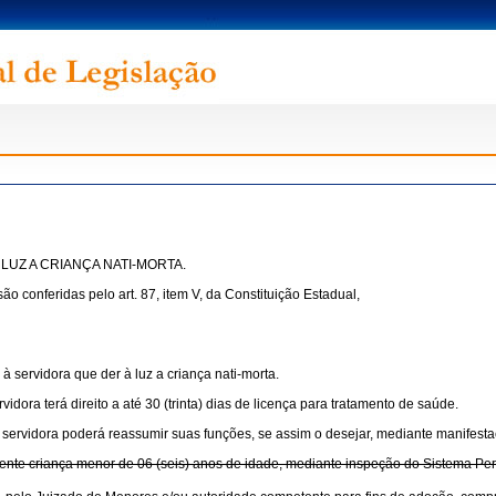
LUZ A CRIANÇA NATI-MORTA.
nferidas pelo art. 87, item V, da Constituição Estadual,
à servidora que der à luz a criança nati-morta.
dora terá direito a até 30 (trinta) dias de licença para tratamento de saúde.
 servidora poderá reassumir suas funções, se assim o desejar, mediante manifestaç
nte criança menor de 06 (seis) anos de idade, mediante inspeção do Sistema Peri