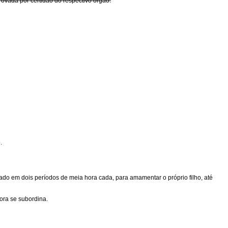
ovada por certidão do respectivo órgão.
.
elado em dois períodos de meia hora cada, para amamentar o próprio filho, até
ora se subordina.