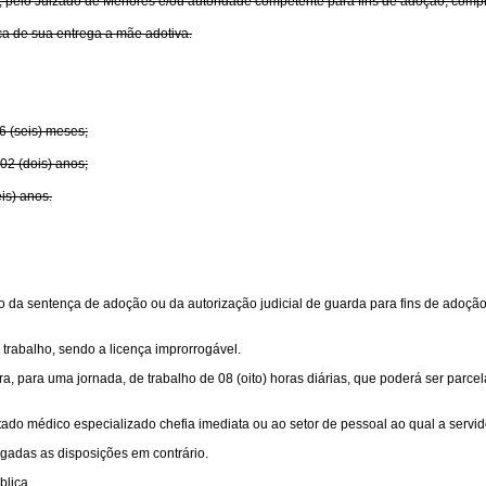
a, pelo Juizado de Menores e/ou autoridade competente para fins de adoção, compr
oca de sua entrega a mãe adotiva.
06 (seis) meses;
 02 (dois) anos;
eis) anos.
ado da sentença de adoção ou da autorização judicial de guarda para fins de adoção
trabalho, sendo a licença improrrogável.
ora, para uma jornada, de trabalho de 08 (oito) horas diárias, que poderá ser parc
ado médico especializado chefia imediata ou ao setor de pessoal ao qual a servid
ogadas as disposições em contrário.
blica.