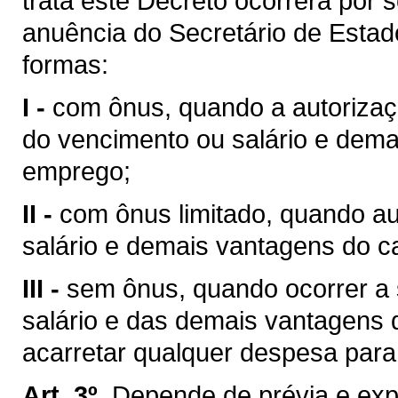
trata este Decreto ocorrerá por 
anuência do Secretário de Estad
formas:
I -
com ônus, quando a autorizaç
do vencimento ou salário e dema
emprego;
II -
com ônus limitado, quando a
salário e demais vantagens do c
III -
sem ônus, quando ocorrer a 
salário e das demais vantagens 
acarretar qualquer despesa para
Art. 3º.
Depende de prévia e exp