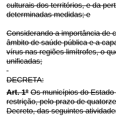
culturais dos territórios, e da p
determinadas medidas; e
Considerando a importância de c
âmbito de saúde pública e a cap
vírus nas regiões limítrofes, o
unificadas;
DECRETA:
Art. 1º
Os municípios do Estado
restrição, pelo prazo de quatorze
Decreto, das seguintes atividade