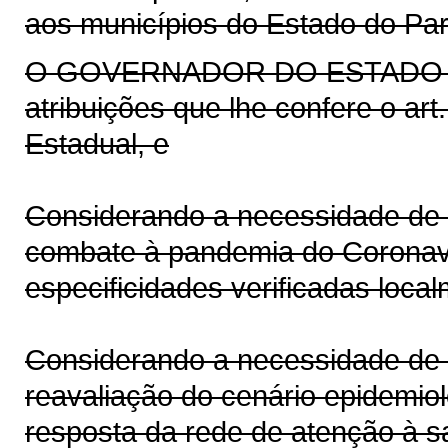
aos municípios do Estado do Pa
O GOVERNADOR DO ESTADO DO
atribuições que lhe confere o art.
Estadual, e
Considerando a necessidade de
combate à pandemia do Coronav
especificidades verificadas loca
Considerando a necessidade de
reavaliação do cenário epidemi
resposta da rede de atenção à 