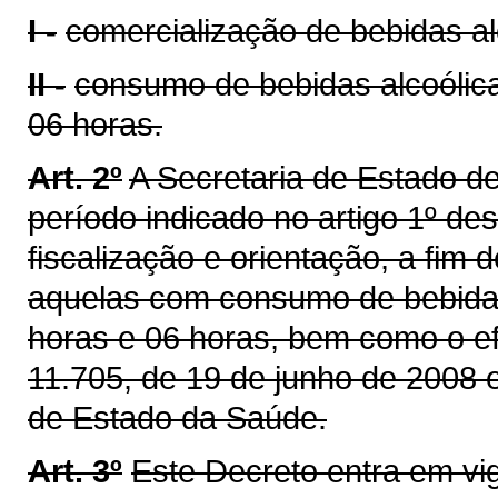
I -
comercialização de bebidas al
II -
consumo de bebidas alcoólica
06 horas.
Art. 2º
A Secretaria de Estado d
período indicado no artigo 1º des
fiscalização e orientação, a fim 
aquelas com consumo de bebidas
horas e 06 horas, bem como o ef
11.705, de 19 de junho de 2008 
de Estado da Saúde.
Art. 3º
Este Decreto entra em vi