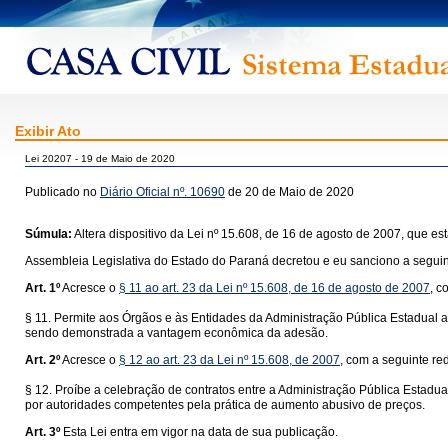
Exibir Ato
Lei 20207 - 19 de Maio de 2020
Publicado no
Diário Oficial nº. 10690
de 20 de Maio de 2020
Súmula:
Altera dispositivo da Lei nº 15.608, de 16 de agosto de 2007, que e
Assembleia Legislativa do Estado do Paraná decretou e eu sanciono a seguint
Art. 1º
Acresce o
§ 11 ao art. 23 da Lei nº 15.608, de 16 de agosto de 2007
, c
§ 11. Permite aos Órgãos e às Entidades da Administração Pública Estadual 
sendo demonstrada a vantagem econômica da adesão.
Art. 2º
Acresce o
§ 12 ao art. 23 da Lei nº 15.608, de 2007
, com a seguinte re
§ 12. Proíbe a celebração de contratos entre a Administração Pública Estadu
por autoridades competentes pela prática de aumento abusivo de preços.
Art. 3º
Esta Lei entra em vigor na data de sua publicação.