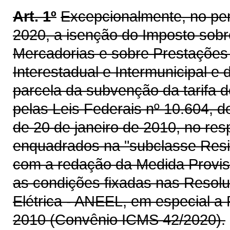
Art. 1º
Excepcionalmente, no perí
2020, a isenção do Imposto sobr
Mercadorias e sobre Prestações
Interestadual e Intermunicipal e
parcela da subvenção da tarif
pelas Leis Federais nº 10.604, 
de 20 de janeiro de 2010, no re
enquadrados na "subclasse Resi
com a redação da Medida Provisór
as condições fixadas nas Resol
Elétrica - ANEEL, em especial a
2010 (Convênio ICMS 42/2020).