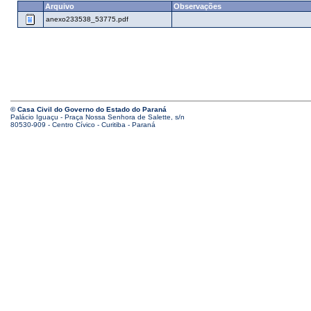
Arquivo
Observações
anexo233538_53775.pdf
© Casa Civil do Governo do Estado do Paraná
Palácio Iguaçu - Praça Nossa Senhora de Salette, s/n
80530-909 - Centro Cívico - Curitiba - Paraná