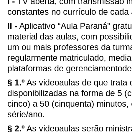
I -
TV aberta, com transmissão ini
constantes no currículo de cada 
II -
Aplicativo “Aula Paraná” grat
material das aulas, com possibi
um ou mais professores da turma
regularmente matriculado, median
plataformas de gerenciamentode
§ 1.º
As videoaulas de que trata
disponibilizadas na forma de 5 (c
cinco) a 50 (cinquenta) minutos,
série/ano.
§ 2.º
As videoaulas serão minist