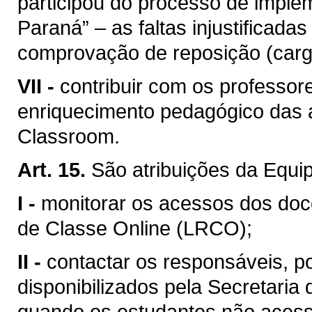
participou do processo de implem
Paraná” – as faltas injustificad
comprovação de reposição (carga
VII -
contribuir com os professor
enriquecimento pedagógico das 
Classroom.
Art. 15.
São atribuições da Equi
I -
monitorar os acessos dos doce
de Classe Online (LRCO);
II -
contactar os responsáveis, p
disponibilizados pela Secretari
quando os estudantes não acessa