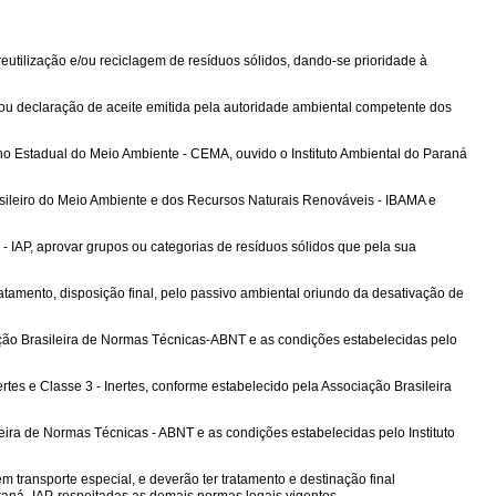
eutilização e/ou reciclagem de resíduos sólidos, dando-se prioridade à
 ou declaração de aceite emitida pela autoridade ambiental competente dos
o Estadual do Meio Ambiente - CEMA, ouvido o Instituto Ambiental do Paraná
rasileiro do Meio Ambiente e dos Recursos Naturais Renováveis - IBAMA e
 - IAP, aprovar grupos ou categorias de resíduos sólidos que pela sua
atamento, disposição final, pelo passivo ambiental oriundo da desativação de
ação Brasileira de Normas Técnicas-ABNT e as condições estabelecidas pelo
rtes e Classe 3 - Inertes, conforme estabelecido pela Associação Brasileira
leira de Normas Técnicas - ABNT e as condições estabelecidas pelo Instituto
transporte especial, e deverão ter tratamento e destinação final