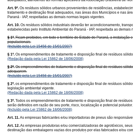
adequados, atendendo as normas aplicáveis da Associação Brasileira de Norma
Art. 9º.
Os resíduos sólidos urbanos provenientes de residências, estabeleci
tratamento e destinação final adequados, nas áreas dos Municípios e nas ár
Paraná - IAP, respeitadas as demais normas legais vigentes.
Art. 10.
Os resíduos sólidos industriais deverão ter acondicionamento, trans
estabelecidas pelo Instituto Ambiental do Paraná - IAP, respeitada as demais 
§ 1º.
Ficam proibidos, em todo o território do Estado do Paraná, a instalação 
populacionais.
(Incluído pela Lei 15456 de 15/01/2007)
§ 1º.
Os empreendimentos de tratamento e disposição final de resíduos sólidos
(Redação dada pela Lei 15862 de 18/06/2008)
§ 2º.
Os empreendimentos de tratamento e disposição final de resíduos sólidos
adequarem.
(Incluído pela Lei 15456 de 15/01/2007)
§ 2º.
os empreendimentos de tratamento e disposição final de resíduos sólidos 
legislação ambiental vigente.
(Redação dada pela Lei 15862 de 18/06/2008)
§ 3º.
Todos os empreendimentos de tratamento e disposição final de resíduos
serão definidos em razão de seu porte, risco, localização e potencial poluidor.
(Incluído pela Lei 15862 de 18/06/2008)
Art. 11.
As empresas fabricantes e/ou importadoras de pneus são responsáveis p
Art. 12.
As empresas produtoras e/ou comercializadoras de agrotóxicos, seus 
destinação das embalagens vazias dos produtos por elas fabricados e/ou come