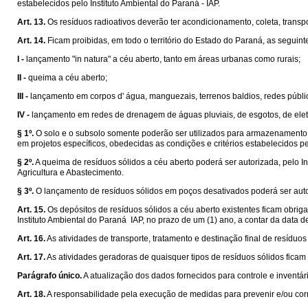
estabelecidos pelo Instituto Ambiental do Paraná - IAP.
Art. 13.
Os resíduos radioativos deverão ter acondicionamento, coleta, tran
Art. 14.
Ficam proibidas, em todo o território do Estado do Paraná, as seguint
I -
lançamento "in natura" a céu aberto, tanto em áreas urbanas como rurais;
II -
queima a céu aberto;
III -
lançamento em corpos d' água, manguezais, terrenos baldios, redes púb
IV -
lançamento em redes de drenagem de águas pluviais, de esgotos, de eletr
§ 1º.
O solo e o subsolo somente poderão ser utilizados para armazenamento,
em projetos específicos, obedecidas as condições e critérios estabelecidos pel
§ 2º.
A queima de resíduos sólidos a céu aberto poderá ser autorizada, pelo I
Agricultura e Abastecimento.
§ 3º.
O lançamento de resíduos sólidos em poços desativados poderá ser autori
Art. 15.
Os depósitos de resíduos sólidos a céu aberto existentes ficam obri
Instituto Ambiental do Paraná  IAP, no prazo de um (1) ano, a contar da data 
Art. 16.
As atividades de transporte, tratamento e destinação final de resíduos
Art. 17.
As atividades geradoras de quaisquer tipos de resíduos sólidos ficam 
Parágrafo único.
A atualização dos dados fornecidos para controle e inventár
Art. 18.
A responsabilidade pela execução de medidas para prevenir e/ou cor