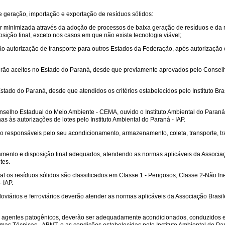
de geração, importação e exportação de resíduos sólidos:
ser minimizada através da adoção de processos de baixa geração de resíduos e da r
osição final, exceto nos casos em que não exista tecnologia viável;
rão autorização de transporte para outros Estados da Federação, após autorização
rão aceitos no Estado do Paraná, desde que previamente aprovados pelo Conselh
stado do Paraná, desde que atendidos os critérios estabelecidos pelo Instituto B
 Conselho Estadual do Meio Ambiente - CEMA, ouvido o Instituto Ambiental do Paraná
s às autorizações de lotes pelo Instituto Ambiental do Paraná - IAP.
ão responsáveis pelo seu acondicionamento, armazenamento, coleta, transporte, tr
atamento e disposição final adequados, atendendo as normas aplicáveis da Associ
tes.
al os resíduos sólidos são classificados em Classe 1 - Perigosos, Classe 2-Não Ine
 IAP.
doviários e ferroviários deverão atender as normas aplicáveis da Associação Brasi
e agentes patogênicos, deverão ser adequadamente acondicionados, conduzidos em 