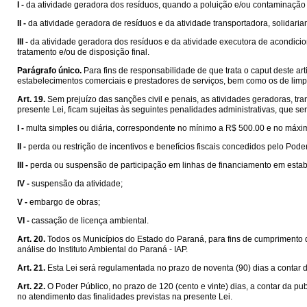
I -
da atividade geradora dos resíduos, quando a poluição e/ou contaminação 
II -
da atividade geradora de resíduos e da atividade transportadora, solidari
III -
da atividade geradora dos resíduos e da atividade executora de acondicio
tratamento e/ou de disposição final.
Parágrafo único.
Para fins de responsabilidade de que trata o caput deste a
estabelecimentos comerciais e prestadores de serviços, bem como os de limp
Art. 19.
Sem prejuízo das sanções civil e penais, as atividades geradoras, tr
presente Lei, ficam sujeitas às seguintes penalidades administrativas, que ser
I -
multa simples ou diária, correspondente no mínimo a R$ 500.00 e no máxim
II -
perda ou restrição de incentivos e benefícios fiscais concedidos pelo Pode
III -
perda ou suspensão de participação em linhas de financiamento em estabel
IV -
suspensão da atividade;
V -
embargo de obras;
VI -
cassação de licença ambiental.
Art. 20.
Todos os Municípios do Estado do Paraná, para fins de cumprimento da
análise do Instituto Ambiental do Paraná - IAP.
Art. 21.
Esta Lei será regulamentada no prazo de noventa (90) dias a contar 
Art. 22.
O Poder Público, no prazo de 120 (cento e vinte) dias, a contar da pu
no atendimento das finalidades previstas na presente Lei.