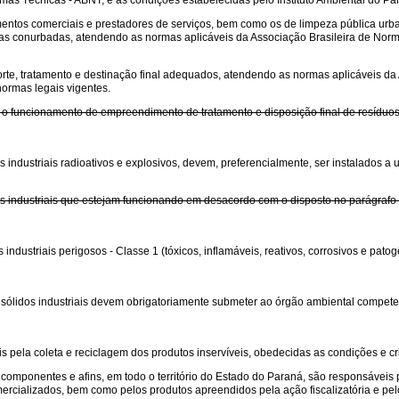
s Técnicas - ABNT, e as condições estabelecidas pelo Instituto Ambiental do Par
mentos comerciais e prestadores de serviços, bem como os de limpeza pública urb
eas conurbadas, atendendo as normas aplicáveis da Associação Brasileira de Norma
porte, tratamento e destinação final adequados, atendendo as normas aplicáveis d
normas legais vigentes.
e o funcionamento de empreendimento de tratamento e disposição final de resíduos s
 industriais radioativos e explosivos, devem, preferencialmente, ser instalados a
 industriais que estejam funcionando em desacordo com o disposto no parágrafo 1º, 
industriais perigosos - Classe 1 (tóxicos, inflamáveis, reativos, corrosivos e pato
 sólidos industriais devem obrigatoriamente submeter ao órgão ambiental compete
ela coleta e reciclagem dos produtos inservíveis, obedecidas as condições e crité
componentes e afins, em todo o território do Estado do Paraná, são responsáveis
rcializados, bem como pelos produtos apreendidos pela ação fiscalizatória e pelos