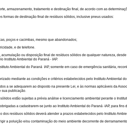
sporte, armazenamento, tratamento e destinação final, de acordo com as determi
es formas de destinação final de resíduos sólidos, inclusive pneus usados:
licas, poços e cacimbas, mesmo que abandonados;
icidade, e de telefone.
 acumulação ou disposição final de resíduos sólidos de qualquer natureza, desde
o Instituto Ambiental do Paraná - IAP.
nstituto Ambiental do Paraná  IAP, somente em caso de emergência sanitária, rec
zado mediante as condições e critérios estabelecidos pelo Instituto Ambiental do 
gados a se adequarem ao disposto na presente Lei, e às normas aplicáveis da Ass
de sua publicação.
 sólidos estão sujeitas a prévia análise e licenciamento ambiental perante o Instit
obrigadas a cadastrarem-se junto ao Instituto Ambiental do Paraná -IAP, para fins
io dos resíduos sólidos deverá atender a prazos estabelecidos pelo Instituto Ambien
rigir a poluição e/ou contaminação do meio ambiente decorrente de derramamento