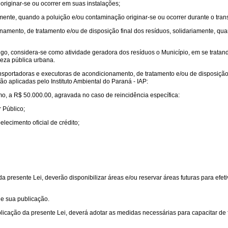
originar-se ou ocorrer em suas instalações;
amente, quando a poluição e/ou contaminação originar-se ou ocorrer durante o tran
namento, de tratamento e/ou de disposição final dos resíduos, solidariamente, q
rtigo, considera-se como atividade geradora dos resíduos o Município, em se tratan
eza pública urbana.
ansportadoras e executoras de acondicionamento, de tratamento e/ou de disposição 
ão aplicadas pelo Instituto Ambiental do Paraná - IAP:
o, a R$ 50.000.00, agravada no caso de reincidência específica:
r Público;
ecimento oficial de crédito;
 presente Lei, deverão disponibilizar áreas e/ou reservar áreas futuras para efet
de sua publicação.
blicação da presente Lei, deverá adotar as medidas necessárias para capacitar de fo