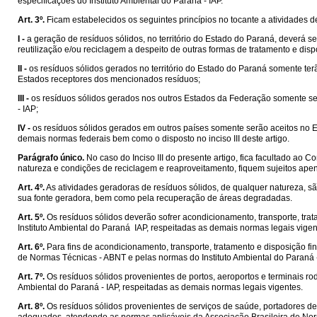
especificações do Instituto Ambiental do Paraná - IAP.
Art. 3º.
Ficam estabelecidos os seguintes princípios no tocante a atividades 
I -
a geração de resíduos sólidos, no território do Estado do Paraná, deverá 
reutilização e/ou reciclagem a despeito de outras formas de tratamento e disp
II -
os resíduos sólidos gerados no território do Estado do Paraná somente te
Estados receptores dos mencionados resíduos;
III -
os resíduos sólidos gerados nos outros Estados da Federação somente se
- IAP;
IV -
os resíduos sólidos gerados em outros países somente serão aceitos no E
demais normas federais bem como o disposto no inciso III deste artigo.
Parágrafo único.
No caso do Inciso III do presente artigo, fica facultado ao
natureza e condições de reciclagem e reaproveitamento, fiquem sujeitos apena
Art. 4º.
As atividades geradoras de resíduos sólidos, de qualquer natureza, s
sua fonte geradora, bem como pela recuperação de áreas degradadas.
Art. 5º.
Os resíduos sólidos deverão sofrer acondicionamento, transporte, tr
Instituto Ambiental do Paraná  IAP, respeitadas as demais normas legais vigen
Art. 6º.
Para fins de acondicionamento, transporte, tratamento e disposição fin
de Normas Técnicas - ABNT e pelas normas do Instituto Ambiental do Paraná -
Art. 7º.
Os resíduos sólidos provenientes de portos, aeroportos e terminais ro
Ambiental do Paraná - IAP, respeitadas as demais normas legais vigentes.
Art. 8º.
Os resíduos sólidos provenientes de serviços de saúde, portadores d