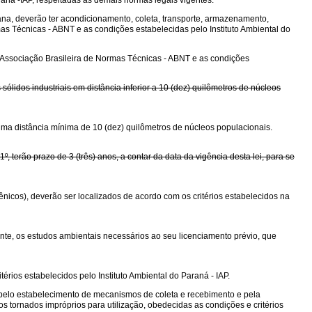
aná -IAP, respeitadas as demais normas legais vigentes.
ana, deverão ter acondicionamento, coleta, transporte, armazenamento,
s Técnicas - ABNT e as condições estabelecidas pelo Instituto Ambiental do
a Associação Brasileira de Normas Técnicas - ABNT e as condições
ólidos industriais em distância inferior a 10 (dez) quilômetros de núcleos
 uma distância mínima de 10 (dez) quilômetros de núcleos populacionais.
terão prazo de 3 (três) anos, a contar da data da vigência desta lei, para se
gênicos), deverão ser localizados de acordo com os critérios estabelecidos na
nte, os estudos ambientais necessários ao seu licenciamento prévio, que
rios estabelecidos pelo Instituto Ambiental do Paraná - IAP.
 pelo estabelecimento de mecanismos de coleta e recebimento e pela
 tornados impróprios para utilização, obedecidas as condições e critérios