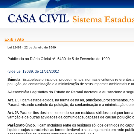
Exibir Ato
Lei 12493 - 22 de Janeiro de 1999
o
Publicado no Diário Oficial n
. 5430 de 5 de Fevereiro de 1999
(vide Lei 13039, de 11/01/2001)
Súmula:
Estabelece princípios, procedimentos, normas e critérios referentes
poluição, da contaminação e a minimização de seus impactos ambientais e ad
A Assembléia Legislativa do Estado do Paraná decretou e eu sanciono a segui
Art. 1º.
Ficam estabelecidos, na forma desta lei, princípios, procedimentos, n
Paraná, visando controle da poluição, da contaminação e a minimização de s
Art. 2º.
Para os fins desta lei, entende-se por resíduos sólidos qualquer forma 
varrição e de outras atividades da comunidade, capazes de causar poluição 
Parágrafo único.
Ficam incluídos entre os resíduos sólidos definidos no cap
líquidos cujas características tornem inviável o seu lançamento em rede públ