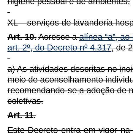
higiene pessoal e de ambientes;
XL – serviços de lavanderia hospit
Art. 10.
Acresce a
alínea “a”, ao
art. 2º, do Decreto nº 4.317
, de 
a) As atividades descritas no in
meio de aconselhamento individua
recomendando-se a adoção de me
coletivas.
Art. 11.
Este Decreto entra em vigor na 