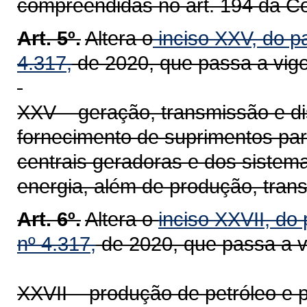
compreendidas no art. 194 da Co
Art. 5º.
Altera o
inciso XXV, do pa
4.317,
de 2020, que passa a vigo
XXV – geração, transmissão e dist
fornecimento de suprimentos pa
centrais geradoras e dos sistema
energia, além de produção, transp
Art. 6º.
Altera o
inciso XXVII, do 
nº 4.317,
de 2020, que passa a v
XXVII – produção de petróleo e p