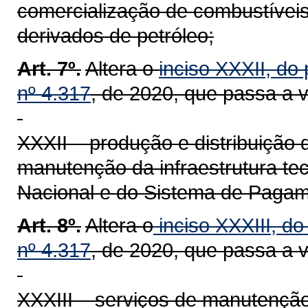
comercialização de combustíveis,
derivados de petróleo;
Art. 7º.
Altera o
inciso XXXII, do 
nº 4.317
, de 2020, que passa a 
XXXII – produção e distribuição
manutenção da infraestrutura te
Nacional e do Sistema de Pagame
Art. 8º.
Altera o
inciso XXXIII, do
nº 4.317
, de 2020, que passa a 
XXXIII – serviços de manutenção