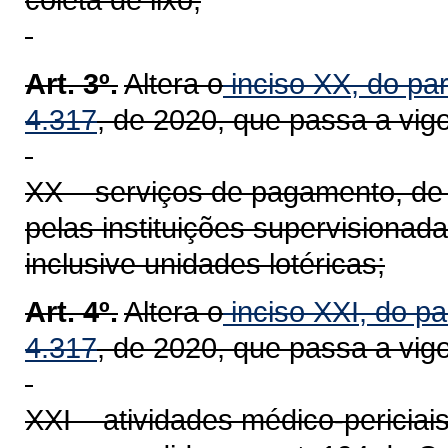
Art. 3º.
Altera o
inciso XX, do par
4.317
, de 2020, que passa a vig
XX – serviços de pagamento, de 
pelas instituições supervisionada
inclusive unidades lotéricas;
Art. 4º.
Altera o
inciso XXI, do pa
4.317
, de 2020, que passa a vig
XXI – atividades médico-periciai