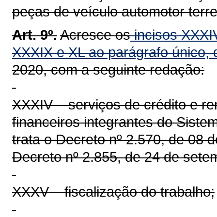
peças de veículo automotor terres
Art. 9º.
Acresce os
incisos XXXI
XXXIX
e XL ao parágrafo único, d
2020, com a seguinte redação:
XXXIV – serviços de crédito e r
financeiros integrantes do Sis
trata o Decreto nº 2.570, de 08 
Decreto nº 2.855, de 24 de sete
XXXV – fiscalização do trabalho;