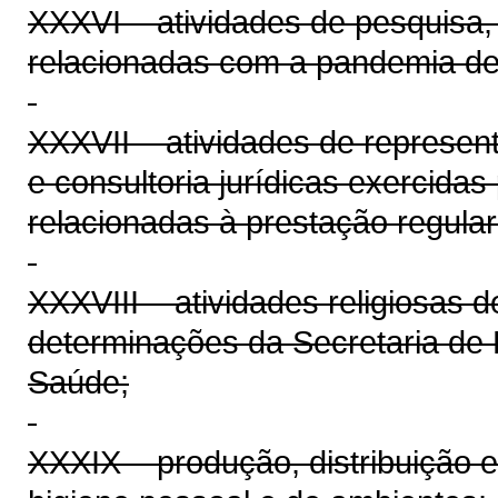
XXXVI – atividades de pesquisa, c
relacionadas com a pandemia de 
XXXVII – atividades de representa
e consultoria jurídicas exercidas
relacionadas à prestação regular
XXXVIII – atividades religiosas 
determinações da Secretaria de 
Saúde;
XXXIX – produção, distribuição 