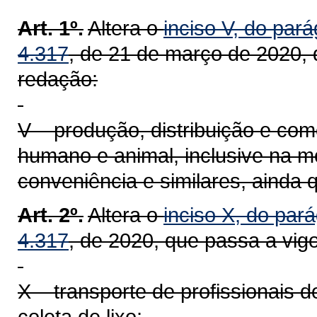
Art. 1º.
Altera o
inciso V, do pará
4.317
, de 21 de março de 2020, 
redação:
V – produção, distribuição e com
humano e animal, inclusive na mo
conveniência e similares, ainda 
Art. 2º.
Altera o
inciso X, do pará
4.317
, de 2020, que passa a vig
X – transporte de profissionais 
coleta de lixo;