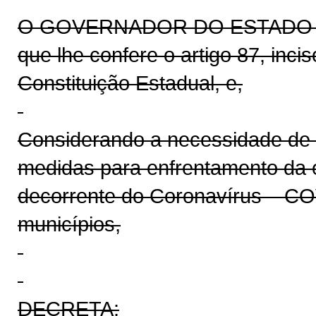
O GOVERNADOR DO ESTADO DO 
que lhe confere o artigo 87, inci
Constituição Estadual, e,
Considerando a necessidade de 
medidas para enfrentamento da 
decorrente do Coronavírus – CO
municípios,
DECRETA: