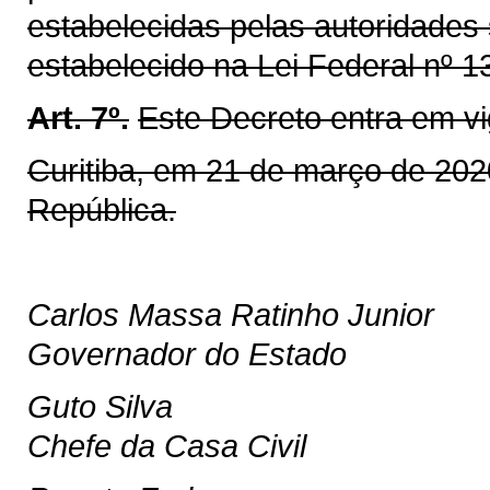
estabelecidas pelas autoridades
estabelecido na Lei Federal nº 1
Art. 7º.
Este Decreto entra em vi
Curitiba, em 21 de março de 202
República.
Carlos Massa Ratinho Junior
Governador do Estado
Guto Silva
Chefe da Casa Civil