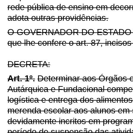
rede pública de ensino em deco
adota outras providências.
O GOVERNADOR DO ESTADO DO 
que lhe confere o art. 87, inciso
DECRETA:
Art. 1º.
Determinar aos Órgãos e
Autárquica e Fundacional compet
logística e entrega dos alimento
merenda escolar aos alunos em s
devidamente incritos em programa
período de suspensão das ativid