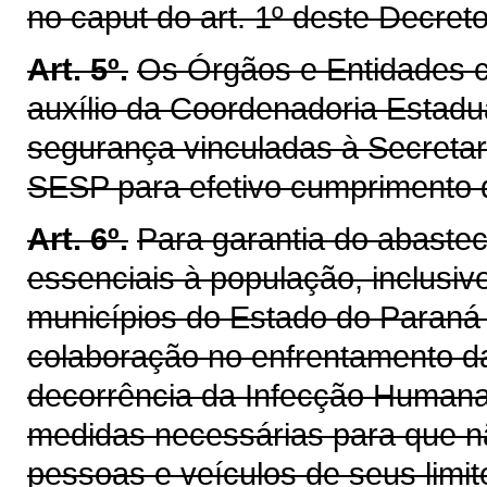
no caput do art. 1º deste Decreto
Art. 5º.
Os Órgãos e Entidades c
auxílio da Coordenadoria Estadua
segurança vinculadas à Secretar
SESP para efetivo cumprimento 
Art. 6º.
Para garantia do abaste
essenciais à população, inclusiv
municípios do Estado do Paraná
colaboração no enfrentamento d
decorrência da Infecção Humana
medidas necessárias para que nã
pessoas e veículos de seus limite