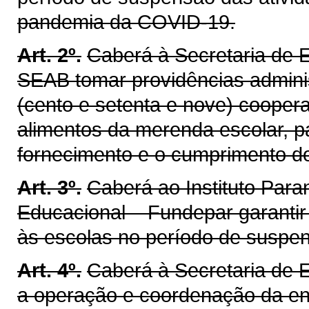
pandemia da COVID-19.
Art. 2º.
Caberá à Secretaria de E
SEAB tomar providências adminis
(cento e setenta e nove) coopera
alimentos da merenda escolar, 
fornecimento e o cumprimento do
Art. 3º.
Caberá ao Instituto Par
Educacional – Fundepar garantir
às escolas no período de suspen
Art. 4º.
Caberá à Secretaria de
a operação e coordenação da en