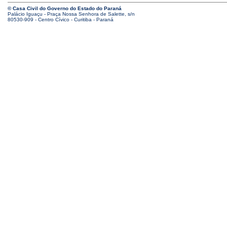
© Casa Civil do Governo do Estado do Paraná
Palácio Iguaçu - Praça Nossa Senhora de Salette, s/n
80530-909 - Centro Cívico - Curitiba - Paraná