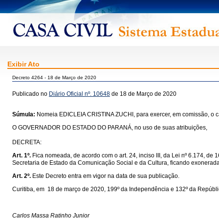
Exibir Ato
Decreto 4264 - 18 de Março de 2020
Publicado no
Diário Oficial nº. 10648
de 18 de Março de 2020
Súmula:
Nomeia EDICLEIA CRISTINA ZUCHI, para exercer, em comissão, o ca
O GOVERNADOR DO ESTADO DO PARANÁ, no uso de suas atribuições,
DECRETA:
Art. 1º.
Fica nomeada, de acordo com o art. 24, inciso III, da Lei nº 6.174,
Secretaria de Estado da Comunicação Social e da Cultura, ficando exone
Art. 2º.
Este Decreto entra em vigor na data de sua publicação.
Curitiba, em 18 de março de 2020, 199º da Independência e 132º da Repúbli
Carlos Massa Ratinho Junior