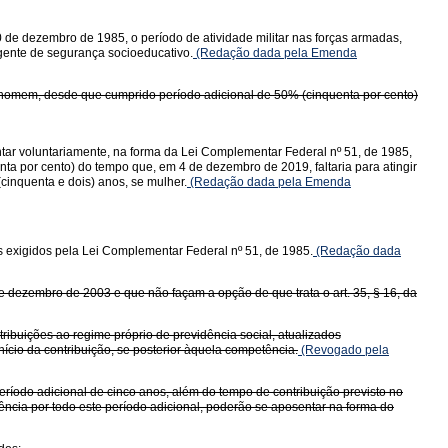
20 de dezembro de 1985, o período de atividade militar nas forças armadas,
 agente de segurança socioeducativo.
(Redação dada pela Emenda
se homem, desde que cumprido período adicional de 50% (cinquenta por cento)
tar voluntariamente, na forma da Lei Complementar Federal nº 51, de 1985,
a por cento) do tempo que, em 4 de dezembro de 2019, faltaria para atingir
cinquenta e dois) anos, se mulher.
(Redação dada pela Emenda
s exigidos pela Lei Complementar Federal nº 51, de 1985.
(Redação dada
e dezembro de 2003 e que não façam a opção de que trata o art. 35, § 16, da
ribuições ao regime próprio de previdência social, atualizados
ício da contribuição, se posterior àquela competência.
(Revogado pela
eríodo adicional de cinco anos, além do tempo de contribuição previsto no
ência por todo este período adicional, poderão se aposentar na forma do