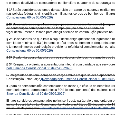
e o tempo de atividade como agente penitenciário ou agente de segurança so
§ 1º
Serão considerados tempo de exercício em cargo de natureza estritamente 
nas polícias federal, civil, científica e militar, nos corpos de bombeiros mil
Constitucional 60 de 05/05/2026)
§ 2º
Os servidores de que trata o caput poderão se aposentar aos 52 (cinquen
de contribuição correspondente ao tempo que, na data de entrada em
vigor desta Emenda, faltaria para atingir o tempo de contribuição previsto na
§ 2º
Os servidores de que trata o caput deste artigo que tenham ingressado 
com idade mínima de 53 (cinquenta e três) anos, se homem, e cinquenta anos
o tempo mínimo de contribuição previsto na referida lei complementar, ou, al
Constitucional 60 de 05/05/2026)
§ 3º
O valor da aposentadoria para os servidores referidos no caput de que tra
§ 3º
Resguarda o direito à aposentadoria integral com paridade aos servidore
pela Emenda Constitucional 60 de 05/05/2026)
I -
integralidade da remuneração do cargo efetivo em que se der a aposentado
Constituição Estadual; e
(Revogado pela Emenda Constitucional 60 de 05/05
II -
para os servidores não contemplados no inciso I, o cálculo do benefício u
monetariamente, correspondentes a 80% (oitenta por cento) das maiores contr
Emenda Constitucional 60 de 05/05/2026)
III -
aos servidores contemplados no inciso II deste parágrafo e que optarem p
inciso II do art. 1.º da Lei Complementar Federal n.º 51, de 20 dezembro de
inciso I deste parágrafo.
(Incluído pela Emenda Constitucional 48 de 16/12/20