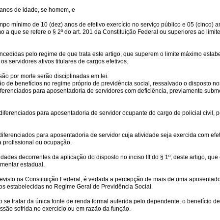
) anos de idade, se homem, e
po mínimo de 10 (dez) anos de efetivo exercício no serviço público e 05 (cinco) 
o a que se refere o § 2º do art. 201 da Constituição Federal ou superiores ao li
cedidas pelo regime de que trata este artigo, que superem o limite máximo estabel
s servidores ativos titulares de cargos efetivos.
ão por morte serão disciplinadas em lei.
 de benefícios no regime próprio de previdência social, ressalvado o disposto nos 
ferenciados para aposentadoria de servidores com deficiência, previamente submeti
enciados para aposentadoria de servidor ocupante do cargo de policial civil, polic
erenciados para aposentadoria de servidor cuja atividade seja exercida com efetiv
 profissional ou ocupação.
ades decorrentes da aplicação do disposto no inciso III do § 1º, deste artigo, q
ementar estadual.
isto na Constituição Federal, é vedada a percepção de mais de uma aposentadoria
os estabelecidas no Regime Geral de Previdência Social.
 se tratar da única fonte de renda formal auferida pelo dependente, o benefício de
ssão sofrida no exercício ou em razão da função.