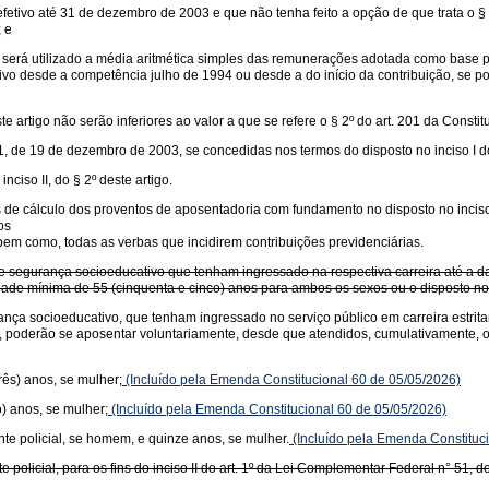
fetivo até 31 de dezembro de 2003 e que não tenha feito a opção de que trata o § 
; e
io será utilizado a média aritmética simples das remunerações adotada como base p
vo desde a competência julho de 1994 ou desde a do início da contribuição, se po
artigo não serão inferiores ao valor a que se refere o § 2º do art. 201 da Constit
, de 19 de dezembro de 2003, se concedidas nos termos do disposto no inciso I do 
nciso II, do § 2º deste artigo.
 de cálculo dos proventos de aposentadoria com fundamento no disposto no inciso I
os
bem como, todas as verbas que incidirem contribuições previdenciárias.
gente de segurança socioeducativo que tenham ingressado na respectiva carreira até
de mínima de 55 (cinquenta e cinco) anos para ambos os sexos ou o disposto no §
segurança socioeducativo, que tenham ingressado no serviço público em carreira estri
oderão se aposentar voluntariamente, desde que atendidos, cumulativamente, os
rês) anos, se mulher;
(Incluído pela Emenda Constitucional 60 de 05/05/2026)
) anos, se mulher;
(Incluído pela Emenda Constitucional 60 de 05/05/2026)
nte policial, se homem, e quinze anos, se mulher.
(Incluído pela Emenda Constituc
olicial, para os fins do inciso II do art. 1º da Lei Complementar Federal n° 51, de