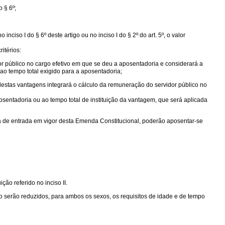
 § 6º;
so I do § 6º deste artigo ou no inciso I do § 2º do art. 5º, o valor
itérios:
dor público no cargo efetivo em que se deu a aposentadoria e considerará a
ao tempo total exigido para a aposentadoria;
destas vantagens integrará o cálculo da remuneração do servidor público no
osentadoria ou ao tempo total de instituição da vantagem, que será aplicada
ata de entrada em vigor desta Emenda Constitucional, poderão aposentar-se
ão referido no inciso II.
o serão reduzidos, para ambos os sexos, os requisitos de idade e de tempo