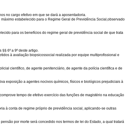
anos no cargo efetivo em que se dará a aposentadoria.
mite máximo estabelecido para o Regime Geral de Previdência Social,observado
ecido para os benefícios do regime geral de previdência social de que trata
§§ 6º a 9º deste artigo.
dos à avaliação biopsicossocial realizada por equipe multiprofissional e
ial científico, de agente penitenciário, de agente da polícia científica e de
a exposição a agentes nocivos químicos, físicos e biológicos prejudiciais à
ue comprove tempo de efetivo exercício das funções de magistério na educação
 à conta de regime próprio de previdência social, aplicando-se outras
 pensão por morte será concedido nos termos de lei do Estado, a qual tratará