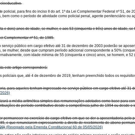
cioeducativo.
policial, para fins do inciso II do art. 1º da Lei Complementar Federal nº 51, de 
itares, bem como o período de atividade como policial penal, agente penitenciário ou
ta e dois) anos de idade, se mulher, e aos 53 (cinquenta e três) anos de idade, 
 Lei Complementar nº 51, de 1985.
no serviço público em cargo efetivo até 31 de dezembro de 2003 poderão se aposen
, se mulher, desde que cumpram período adicional correspondente a 50% (cinquent
ternativamente, com idade mínima de 55 (cinquenta e cinco) anos, se homem, e 52 (
ta este artigo corresponderá:
s policiais que, até 4 de dezembro de 2019, tenham preenchido todos os requisito
ria, para aqueles tenham ingressado no serviço público em cargo efetivo até 31 d
/2026)
tilizará a média aritmética simples das remunerações adotados como base para cont
ibuições do período contributivo desde a competência julho de 1994 ou desde o in
or permanecer no exercício do cargo efetivo em que se der a aposentadoria pelo p
 1985, e que renunciarem expressamente a direito de recebimento de abono perman
20)
(Revogado pela Emenda Constitucional 60 de 05/05/2026)