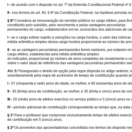
I -
de acordo com o disposto no art. 7º da Emenda Constitucional Federal nº 4
II -
nos termos do art. 40, § 8º da Constituição Federal, na hipótese prevista no i
§ 8º
Considera-se remuneração do servidor público no cargo efetivo, para fins 
constituído pelo subsídio, pelo vencimento e pelas vantagens pecuniárias
permanentes do cargo, estabelecidos em lei, acrescidos dos adicionais de ca
I -
se o cargo estiver sujeito a variações na carga horária, o valor das rubric
média aritmética simples dessa carga horária proporcional ao número de anos
II -
se as vantagens pecuniárias permanentes forem variáveis, por estarem vin
cargo efetivo, estabelecido pela média aritmética simples
do indicador, proporcional ao número de anos completos de recebimento e cont
sobre o valor atual de referência das vantagens pecuniárias permanentes vari
Art. 5.º
Assegurado o direito de opção pela regra disposta no artigo anterior
voluntariamente pela regra de acréscimo de tempo de contribuição quando pr
I -
57 (cinquenta e sete) anos de idade, se mulher, e 60 (sessenta) anos de i
II -
30 (trinta) anos de contribuição, se mulher, e 35 (trinta e cinco) anos de c
III -
20 (vinte) anos de efetivo exercício no serviço público e 5 (cinco) anos n
IV -
período adicional de contribuição correspondente ao tempo que, na data de
§ 1º
Para o professor que comprovar exclusivamente tempo de efetivo exercíc
de contribuição em 5 (cinco) anos.
§ 2º
Os proventos das aposentadorias concedidas nos termos do disposto nes