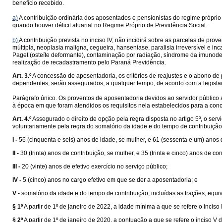
benefício recebido.
a)
A contribuição ordinária dos aposentados e pensionistas do regime próprio
quando houver déficit atuarial no Regime Próprio de Previdência Social.
b)
A contribuição prevista no inciso IV, não incidirá sobre as parcelas de pro
múltipla, neoplasia maligna, cegueira, hanseníase, paralisia irreversível e 
Paget (osteíte deformante), contaminação por radiação, síndrome da imunod
realização de recadastramento pelo Paraná Previdência.
Art. 3.º
A concessão de aposentadoria, os critérios de reajustes e o abono de
dependentes, serão assegurados, a qualquer tempo, de acordo com a legislaç
Parágrafo único. Os proventos de aposentadoria devidos ao servidor público 
à época em que foram atendidos os requisitos nela estabelecidos para a con
Art. 4.º
Assegurado o direito de opção pela regra disposta no artigo 5º, o ser
voluntariamente pela regra do somatório da idade e do tempo de contribuiçã
I -
56 (cinquenta e seis) anos de idade, se mulher, e 61 (sessenta e um) anos
II -
30 (trinta) anos de contribuição, se mulher, e 35 (trinta e cinco) anos de c
III -
20 (vinte) anos de efetivo exercício no serviço público;
IV -
5 (cinco) anos no cargo efetivo em que se der a aposentadoria; e
V -
somatório da idade e do tempo de contribuição, incluídas as frações, equiv
§ 1º
A partir de 1º de janeiro de 2022, a idade mínima a que se refere o incis
§ 2º
A partir de 1º de janeiro de 2020, a pontuação a que se refere o inciso V