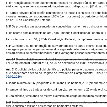
I -
em relação ao servidor que tenha ingressado no serviço público em cargo e
efetivo em que se der a aposentadoria, observado o disposto no §8º do art. 4º
II -
para o servidor público não contemplado no inciso I, o cálculo do benefíc
monetariamente, correspondentes 100% (cem por cento) do período contributi
do art. 35 da Constituição Estadual.
§ 3º
Os proventos das aposentadorias concedidas nos termos do disposto neste 
I -
de acordo com o disposto no art. 7º da Emenda Constitucional Federal nº 41
II -
nos termos do art. 40, § 8º da Constituição Federal, na hipótese prevista no i
§ 4º
Considera-se remuneração do servidor público no cargo efetivo, para fins
vantagens pecuniárias permanentes do cargo, estabelecidos em lei, acrescid
dos adicionais de caráter individual e das vantagens pessoais permanentes, 
Art. 6.º
O policial civil, o policial científico, o agente penitenciário e o a
Lei Complementar Federal nº 51, de 20 de dezembro de 1985, observada a ida
Art. 6º
O policial civil, o policial científico, o policial penal e o agente de 
que não tenham aderido ao Regime de Previdência Complementar - RPC/PR, p
05/05/2026)
I -
idade mínima de 56 (cinquenta e seis) anos, se homem, e 53 (cinquenta e t
II -
tempo mínimo de trinta anos de contribuição, se homem, e 25 (vinte e cinco
III -
no mínimo, vinte anos de efetivo exercício em cargo de natureza estritame
§ 1º
Serão considerados tempo de exercício em cargo de natureza estritamente p
civil, científica e militar e nos corpos de bombeiros militares