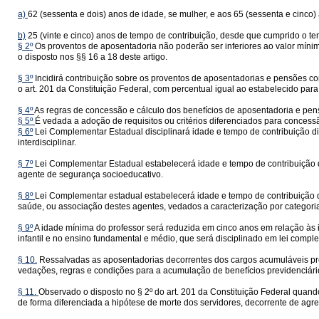
a)
62 (sessenta e dois) anos de idade, se mulher, e aos 65 (sessenta e cinco
b)
25 (vinte e cinco) anos de tempo de contribuição, desde que cumprido o tem
§ 2º
Os proventos de aposentadoria não poderão ser inferiores ao valor mínim
o disposto nos §§ 16 a 18 deste artigo.
§ 3º
Incidirá contribuição sobre os proventos de aposentadorias e pensões con
o art. 201 da Constituição Federal, com percentual igual ao estabelecido para o
§ 4º
As regras de concessão e cálculo dos benefícios de aposentadoria e pens
§ 5º
É vedada a adoção de requisitos ou critérios diferenciados para concessão
§ 6º
Lei Complementar Estadual disciplinará idade e tempo de contribuição di
interdisciplinar.
§ 7º
Lei Complementar Estadual estabelecerá idade e tempo de contribuição difer
agente de segurança socioeducativo.
§ 8º
Lei Complementar estadual estabelecerá idade e tempo de contribuição dif
saúde, ou associação destes agentes, vedados a caracterização por categoria
§ 9º
A idade mínima do professor será reduzida em cinco anos em relação às id
infantil e no ensino fundamental e médio, que será disciplinado em lei compl
§ 10.
Ressalvadas as aposentadorias decorrentes dos cargos acumuláveis prev
vedações, regras e condições para a acumulação de benefícios previdenciári
§ 11.
Observado o disposto no § 2º do art. 201 da Constituição Federal quando
de forma diferenciada a hipótese de morte dos servidores, decorrente de agre