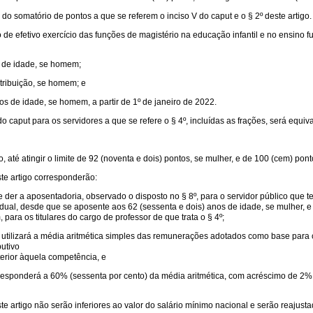
do somatório de pontos a que se referem o inciso V do caput e o § 2º deste artigo.
 de efetivo exercício das funções de magistério na educação infantil e no ensino 
s de idade, se homem;
ntribuição, se homem; e
os de idade, se homem, a partir de 1º de janeiro de 2022.
 caput para os servidores a que se refere o § 4º, incluídas as frações, será equiva
o, até atingir o limite de 92 (noventa e dois) pontos, se mulher, e de 100 (cem) po
te artigo corresponderão:
e der a aposentadoria, observado o disposto no § 8º, para o servidor público que 
tadual, desde que se aposente aos 62 (sessenta e dois) anos de idade, se mulher, 
para os titulares do cargo de professor de que trata o § 4º;
io utilizará a média aritmética simples das remunerações adotados como base para 
utivo
terior àquela competência, e
orresponderá a 60% (sessenta por cento) da média aritmética, com acréscimo de 2%
 artigo não serão inferiores ao valor do salário mínimo nacional e serão reajusta