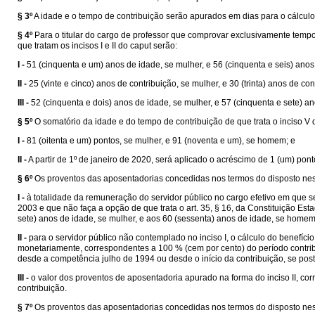
§ 3º
A idade e o tempo de contribuição serão apurados em dias para o cálculo 
§ 4º
Para o titular do cargo de professor que comprovar exclusivamente tempo
que tratam os incisos I e II do caput serão:
I -
51 (cinquenta e um) anos de idade, se mulher, e 56 (cinquenta e seis) ano
II -
25 (vinte e cinco) anos de contribuição, se mulher, e 30 (trinta) anos de co
III -
52 (cinquenta e dois) anos de idade, se mulher, e 57 (cinquenta e sete) an
§ 5º
O somatório da idade e do tempo de contribuição de que trata o inciso V do
I -
81 (oitenta e um) pontos, se mulher, e 91 (noventa e um), se homem; e
II -
A partir de 1º de janeiro de 2020, será aplicado o acréscimo de 1 (um) pont
§ 6º
Os proventos das aposentadorias concedidas nos termos do disposto nes
I -
à totalidade da remuneração do servidor público no cargo efetivo em que s
2003 e que não faça a opção de que trata o art. 35, § 16, da Constituição Es
sete) anos de idade, se mulher, e aos 60 (sessenta) anos de idade, se homem, 
II -
para o servidor público não contemplado no inciso I, o cálculo do benefíc
monetariamente, correspondentes a 100 % (cem por cento) do período contrib
desde a competência julho de 1994 ou desde o início da contribuição, se pos
III -
o valor dos proventos de aposentadoria apurado na forma do inciso II, c
contribuição.
§ 7º
Os proventos das aposentadorias concedidas nos termos do disposto neste