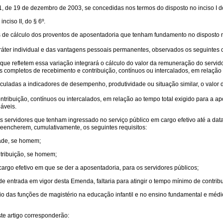
1, de 19 de dezembro de 2003, se concedidas nos termos do disposto no inciso I do
nciso II, do § 6º.
de cálculo dos proventos de aposentadoria que tenham fundamento no disposto no inci
ráter individual e das vantagens pessoais permanentes, observados os seguintes cr
as que refletem essa variação integrará o cálculo do valor da remuneração do servi
 completos de recebimento e contribuição, contínuos ou intercalados, em relação 
culadas a indicadores de desempenho, produtividade ou situação similar, o valor 
ribuição, contínuos ou intercalados, em relação ao tempo total exigido para a ap
áveis.
, os servidores que tenham ingressado no serviço público em cargo efetivo até a d
eencherem, cumulativamente, os seguintes requisitos:
dade, se homem;
ontribuição, se homem;
o cargo efetivo em que se der a aposentadoria, para os servidores públicos;
 entrada em vigor desta Emenda, faltaria para atingir o tempo mínimo de contribuiç
io das funções de magistério na educação infantil e no ensino fundamental e médi
te artigo corresponderão: