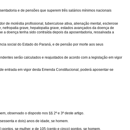
posentadoria e de pensões que superem três salários mínimos nacionais
dor de moléstia profissional, tuberculose ativa, alienação mental, esclerose
nte, nefropatia grave, hepatopatia grave, estados avançados da doença de
e a doença tenha sido contraída depois da aposentadoria, ressalvada a
ência social do Estado do Paraná, e de pensão por morte aos seus
endentes serão calculados e reajustados de acordo com a legislação em vigor
ta de entrada em vigor desta Emenda Constitucional, poderá aposentar-se
mem, observado o disposto nos §§ 2º e 3º deste artigo.
2 (sessenta e dois) anos de idade, se homem.
em) pontos, se mulher, e de 105 (cento e cinco) pontos, se homem.