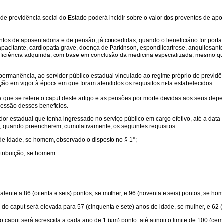
 de previdência social do Estado poderá incidir sobre o valor dos proventos de a
ventos de aposentadoria e de pensão, já concedidas, quando o beneficiário for porta
incapacitante, cardiopatia grave, doença de Parkinson, espondiloartrose, anquilosa
eficiência adquirida, com base em conclusão da medicina especializada, mesmo qu
 permanência, ao servidor público estadual vinculado ao regime próprio de previd
ão em vigor à época em que foram atendidos os requisitos nela estabelecidos.
a que se refere o caput deste artigo e as pensões por morte devidas aos seus dep
cessão desses benefícios.
vidor estadual que tenha ingressado no serviço público em cargo efetivo, até a da
o, quando preencherem, cumulativamente, os seguintes requisitos:
 de idade, se homem, observado o disposto no § 1°;
ontribuição, se homem;
alente a 86 (oitenta e seis) pontos, se mulher, e 96 (noventa e seis) pontos, se ho
o I do caput será elevada para 57 (cinquenta e sete) anos de idade, se mulher, e 6
 do caput será acrescida a cada ano de 1 (um) ponto, até atingir o limite de 100 (c