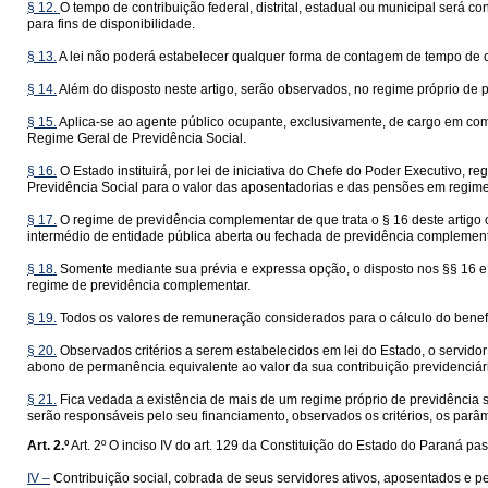
§ 12.
O tempo de contribuição federal, distrital, estadual ou municipal será 
para fins de disponibilidade.
§ 13.
A lei não poderá estabelecer qualquer forma de contagem de tempo de cont
§ 14.
Além do disposto neste artigo, serão observados, no regime próprio de pr
§ 15.
Aplica-se ao agente público ocupante, exclusivamente, de cargo em comi
Regime Geral de Previdência Social.
§ 16.
O Estado instituirá, por lei de iniciativa do Chefe do Poder Executivo,
Previdência Social para o valor das aposentadorias e das pensões em regime p
§ 17.
O regime de previdência complementar de que trata o § 16 deste artigo o
intermédio de entidade pública aberta ou fechada de previdência complement
§ 18.
Somente mediante sua prévia e expressa opção, o disposto nos §§ 16 e 17
regime de previdência complementar.
§ 19.
Todos os valores de remuneração considerados para o cálculo do benefíci
§ 20.
Observados critérios a serem estabelecidos em lei do Estado, o servidor
abono de permanência equivalente ao valor da sua contribuição previdenciár
§ 21.
Fica vedada a existência de mais de um regime próprio de previdência s
serão responsáveis pelo seu financiamento, observados os critérios, os parâm
Art. 2.º
Art. 2º O inciso IV do art. 129 da Constituição do Estado do Paraná pa
IV –
Contribuição social, cobrada de seus servidores ativos, aposentados e pe