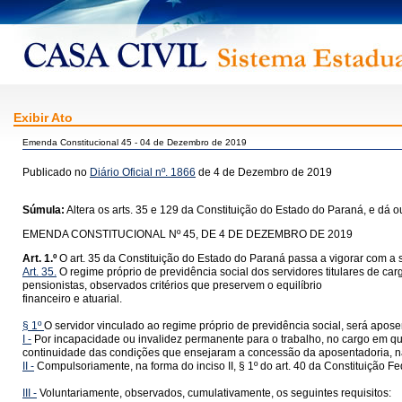
Exibir Ato
Emenda Constitucional 45 - 04 de Dezembro de 2019
Publicado no
Diário Oficial nº. 1866
de 4 de Dezembro de 2019
Súmula:
Altera os arts. 35 e 129 da Constituição do Estado do Paraná, e dá o
EMENDA CONSTITUCIONAL Nº 45, DE 4 DE DEZEMBRO DE 2019
Art. 1.º
O art. 35 da Constituição do Estado do Paraná passa a vigorar com a 
Art. 35.
O regime próprio de previdência social dos servidores titulares de carg
pensionistas, observados critérios que preservem o equilíbrio
financeiro e atuarial.
§ 1º
O servidor vinculado ao regime próprio de previdência social, será apose
I -
Por incapacidade ou invalidez permanente para o trabalho, no cargo em que 
continuidade das condições que ensejaram a concessão da aposentadoria, na
II -
Compulsoriamente, na forma do inciso II, § 1º do art. 40 da Constituição F
III -
Voluntariamente, observados, cumulativamente, os seguintes requisitos: