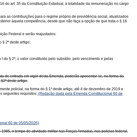
16 do art. 35 da Constituição Estadual, à totalidade da remuneração no cargo
ara as contribuições para o regime próprio de previdência social, atualizados
sterior àquela competência, desde que não faça a opção de que trata o § 16
uição Federal e serão reajustados:
§ 2º deste artigo;
 do § 2º, o valor constituído pelo subsídio, pelo vencimento e pelas
 a data de entrada em vigor desta Emenda, poderão aposentar-se, na forma da
2º deste artigo.
tamente policial, na forma do § 1º deste artigo, até 4 de dezembro de 2019 e
 seguintes requisitos:
(Redação dada pela Emenda Constitucional 60 de
ional 60 de 05/05/2026)
 1985, o tempo de atividade militar nas Forças Armadas, nas policias federal,