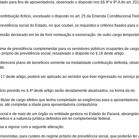
contado para fins de aposentadoria, observado o disposto nos §§ 9º e 9º-A do art. 2
ribuição fictício, excetuado o disposto no art. 25 da Emenda Constitucional Federa
evidência social do Estado, no que couber, os requisitos e critérios fixados para 
ssão declarado em lei de livre nomeação e exoneração, de outro cargo temporário
 regime de previdência complementar para os servidores públicos ocupantes de carg
róprio de previdência social, ressalvado o disposto no § 18 deste artigo.
ferecerá plano de benefícios somente na modalidade contribuição definida, observa
ar.
 deste artigo, poderá ser aplicado ao servidor que tiver ingressado no serviço pú
o previsto no § 4º deste artigo serão devidamente atualizados, na forma da lei.
 titular de cargo efetivo que tenha completado as exigências para a aposentadoria
ia, até completar a idade para aposentadoria compulsória.
ocial e de mais de um órgão ou entidade gestora no Estado do Paraná, abrangidos
etros e a natureza jurídica definidos em lei complementar federal.
ssa a vigorar com a seguinte alteração:
nsionistas, para custeio do regime próprio de previdência social, que poderão ter