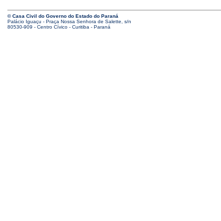
© Casa Civil do Governo do Estado do Paraná
Palácio Iguaçu - Praça Nossa Senhora de Salette, s/n
80530-909 - Centro Cívico - Curitiba - Paraná