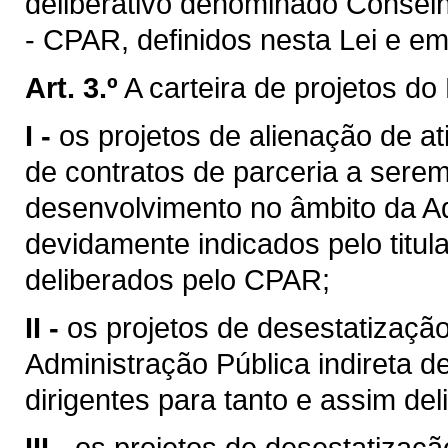
deliberativo denominado Consel
- CPAR, definidos nesta Lei e e
Art. 3.º
A carteira de projetos d
I -
os projetos de alienação de at
de contratos de parceria a sere
desenvolvimento no âmbito da Ad
devidamente indicados pelo titul
deliberados pelo CPAR;
II -
os projetos de desestatizaçã
Administração Pública indireta 
dirigentes para tanto e assim de
III -
os projetos de desestatizaçã