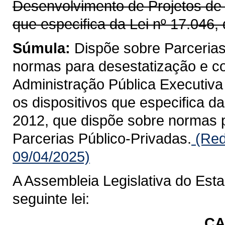
Desenvolvimento de Projetos de I
que especifica da Lei nº 17.046, 
Súmula:
Dispõe sobre Parcerias
normas para desestatização e co
Administração Pública Executiva 
os dispositivos que especifica da
2012, que dispõe sobre normas p
Parcerias Público-Privadas.
(Red
09/04/2025)
A Assembleia Legislativa do Est
seguinte lei:
CA