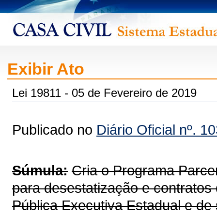
Exibir Ato
Lei 19811 - 05 de Fevereiro de 2019
Publicado no
Diário Oficial nº. 1
Súmula:
Cria o Programa Parce
para desestatização e contratos
Pública Executiva Estadual e de 