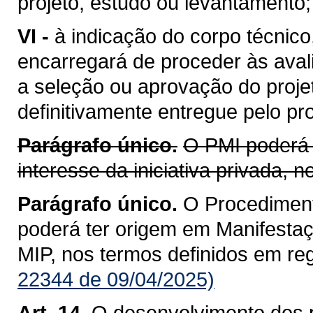
projeto, estudo ou levantamento;
VI -
à indicação do corpo técnico
encarregará de proceder às aval
a seleção ou aprovação do proje
definitivamente entregue pelo pr
Parágrafo único.
O PMI poderá 
interesse da iniciativa privada,
Parágrafo único.
O Procediment
poderá ter origem em Manifestaçã
MIP, nos termos definidos em re
22344 de 09/04/2025)
Art. 14.
O desenvolvimento dos p