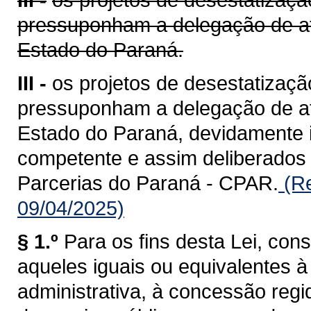
pressuponham a delegação de at
Estado do Paraná.
III -
os projetos de desestatizaçã
pressuponham a delegação de at
Estado do Paraná, devidamente i
competente e assim deliberados
Parcerias do Paraná - CPAR.
(Re
09/04/2025)
§ 1.º
Para os fins desta Lei, con
aqueles iguais ou equivalentes
administrativa, à concessão regid