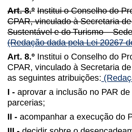
Art. 8.º
Institui o Conselho do P
CPAR, vinculado à Secretaria d
Sustentável e do Turismo – Sedes
(Redação dada pela Lei 20267 d
Art. 8.º
Institui o Conselho do P
CPAR, vinculado à Secretaria d
as seguintes atribuições:
(Redaçã
I -
aprovar a inclusão no PAR de 
parcerias;
II -
acompanhar a execução do 
III -
decidir sobre o desencadea