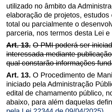
utilizado no âmbito da Administra
elaboração de projetos, estudos
total ou parcialmente o desenvol
parceria, nos termos desta Lei e
Art. 13.
O PMI poderá ser inicia
interessada mediante publicação
qual constarão informações fund
Art. 13.
O Procedimento de Manif
iniciado pela Administração Públ
edital de chamamento público, n
abaixo, para além daquelas defi
pela Lei 22344 de 09/04/2025)