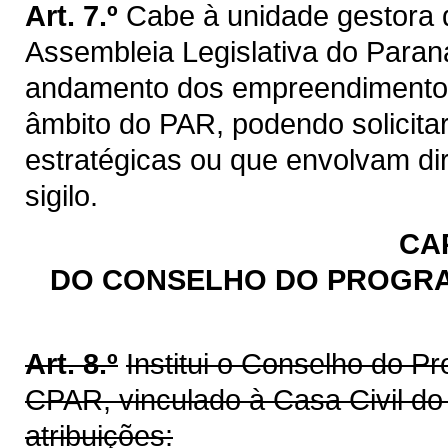
Art. 7.º
Cabe à unidade gestora 
Assembleia Legislativa do Paran
andamento dos empreendimento
âmbito do PAR, podendo solicitar
estratégicas ou que envolvam di
sigilo.
CAP
DO CONSELHO DO PROGRA
Art. 8.º
Institui o Conselho do P
CPAR, vinculado à Casa Civil d
atribuições: