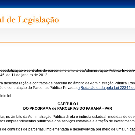
estatização e contratos de parceria no âmbito da Administração Pública Executiv
.046, de 11 de janeiro de 2012.
 desestatização e contratos de parceria no âmbito da Administração Pública Execu
ção e contratação de Parcerias Público-Privadas.
(Redação dada pela Lei 22344 de
nte lei:
CAPÍTULO I
DO PROGRAMA de PARCERIAS DO PARANÁ - PAR
, no âmbito da Administração Pública direta e indireta estadual, medidas de desest
e dos empreendimentos públicos e dos serviços estatais e a atração de investimen
o e de contratos de parcerias, implementada e desenvolvida por meio de uma uni