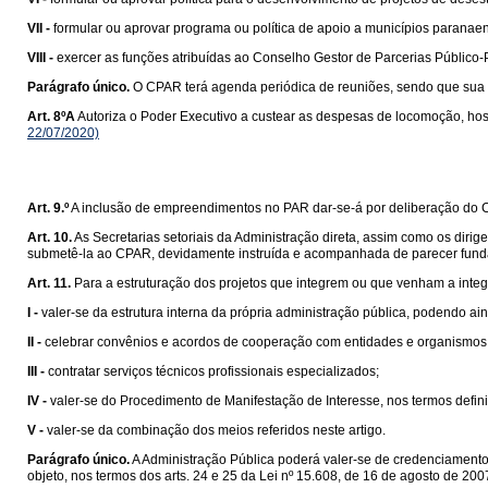
VII -
formular ou aprovar programa ou política de apoio a municípios paranaen
VIII -
exercer as funções atribuídas ao Conselho Gestor de Parcerias Público-
Parágrafo único.
O CPAR terá agenda periódica de reuniões, sendo que sua d
Art. 8ºA
Autoriza o Poder Executivo a custear as despesas de locomoção, ho
22/07/2020)
Art. 9.º
A inclusão de empreendimentos no PAR dar-se-á por deliberação do C
Art. 10.
As Secretarias setoriais da Administração direta, assim como os diri
submetê-la ao CPAR, devidamente instruída e acompanhada de parecer funda
Art. 11.
Para a estruturação dos projetos que integrem ou que venham a integ
I -
valer-se da estrutura interna da própria administração pública, podendo a
II -
celebrar convênios e acordos de cooperação com entidades e organismos 
III -
contratar serviços técnicos profissionais especializados;
IV -
valer-se do Procedimento de Manifestação de Interesse, nos termos defin
V -
valer-se da combinação dos meios referidos neste artigo.
Parágrafo único.
A Administração Pública poderá valer-se de credenciamento 
objeto, nos termos dos arts. 24 e 25 da Lei nº 15.608, de 16 de agosto de 200