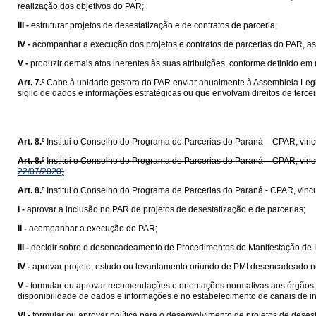
realização dos objetivos do PAR;
III -
estruturar projetos de desestatização e de contratos de parceria;
IV -
acompanhar a execução dos projetos e contratos de parcerias do PAR, a
V -
produzir demais atos inerentes às suas atribuições, conforme definido em
Art. 7.º
Cabe à unidade gestora do PAR enviar anualmente à Assembleia Legi
sigilo de dados e informações estratégicas ou que envolvam direitos de terce
Art. 8.º
Institui o Conselho do Programa de Parcerias do Paraná – CPAR, vinc
Art. 8.º
Institui o Conselho do Programa de Parcerias do Paraná – CPAR, vinc
22/07/2020)
Art. 8.º
Institui o Conselho do Programa de Parcerias do Paraná - CPAR, vinc
I -
aprovar a inclusão no PAR de projetos de desestatização e de parcerias;
II -
acompanhar a execução do PAR;
III -
decidir sobre o desencadeamento de Procedimentos de Manifestação de In
IV -
aprovar projeto, estudo ou levantamento oriundo de PMI desencadeado no
V -
formular ou aprovar recomendações e orientações normativas aos órgãos, 
disponibilidade de dados e informações e no estabelecimento de canais de int
VI -
formular ou aprovar política para o desenvolvimento de projetos de desest