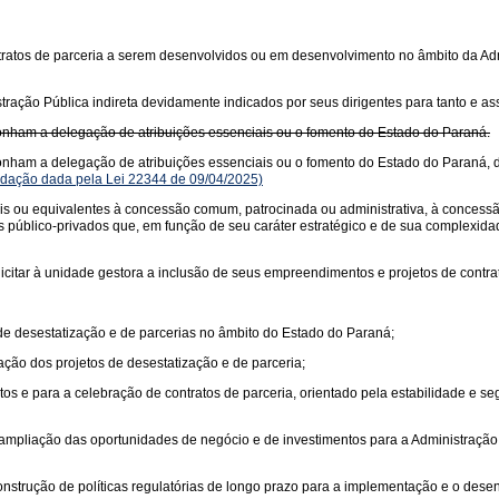
ontratos de parceria a serem desenvolvidos ou em desenvolvimento no âmbito da Adm
stração Pública indireta devidamente indicados por seus dirigentes para tanto e a
ponham a delegação de atribuições essenciais ou o fomento do Estado do Paraná.
ponham a delegação de atribuições essenciais ou o fomento do Estado do Paraná, 
dação dada pela Lei 22344 de 09/04/2025)
ais ou equivalentes à concessão comum, patrocinada ou administrativa, à concessão 
 público-privados que, em função de seu caráter estratégico e de sua complexidad
icitar à unidade gestora a inclusão de seus empreendimentos e projetos de contra
de desestatização e de parcerias no âmbito do Estado do Paraná;
ação dos projetos de desestatização e de parceria;
tos e para a celebração de contratos de parceria, orientado pela estabilidade e se
 ampliação das oportunidades de negócio e de investimentos para a Administração P
onstrução de políticas regulatórias de longo prazo para a implementação e o dese