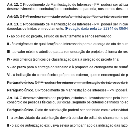
Art. 12.
O Procedimento de Manifestação de Interesse - PMI poderá ser utiliza
desenvolvimento de contratação de contratos de parceria, nos termos desta L
Art. 13.
O PMI poderá ser iniciado pela Administração Pública interessada m
Art. 13.
O Procedimento de Manifestação de Interesse - PMI poderá ser inici
daquelas definidas em regulamento:
(Redação dada pela Lei 22344 de 09/04
I -
ao objeto do projeto, estudo ou levantamento a ser desenvolvido;
II -
às exigências de qualificação do interessado para a outorga do ato de aut
III -
ao valor máximo admitido para a remuneração do projeto e à forma de res
IV -
aos critérios técnicos de classificação para a seleção do projeto final;
V -
ao prazo para a entrega do trabalho e à proposta de cronograma de reuniõ
VI -
à indicação do corpo técnico, próprio ou externo, que se encarregará de 
Parágrafo único.
O PMI poderá ter origem em manifestação de interesse da in
Parágrafo único.
O Procedimento de Manifestação de Interesse - PMI poderá t
Art. 14.
O desenvolvimento dos projetos, estudos ou levantamentos pelo inter
consórcio de pessoas físicas ou jurídicas, segundo os critérios definidos no 
Parágrafo único.
O ato de autorização poderá ser conferido com exclusivida
I -
a exclusividade da autorização deverá constar do edital de chamamento pú
II -
o ato de autorização exclusiva esteja acompanhado da indicação das razões 