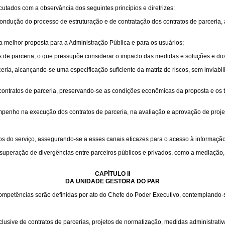
utados com a observância dos seguintes princípios e diretrizes:
ndução do processo de estruturação e de contratação dos contratos de parceria, 
 a melhor proposta para a Administração Pública e para os usuários;
os de parceria, o que pressupõe considerar o impacto das medidas e soluções e do
ia, alcançando-se uma especificação suficiente da matriz de riscos, sem inviabil
s contratos de parceria, preservando-se as condições econômicas da proposta e os
penho na execução dos contratos de parceria, na avaliação e aprovação de projeto
os do serviço, assegurando-se a esses canais eficazes para o acesso à informaçã
superação de divergências entre parceiros públicos e privados, como a mediação, 
CAPÍTULO II
DA UNIDADE GESTORA DO PAR
mpetências serão definidas por ato do Chefe do Poder Executivo, contemplando-se
sive de contratos de parcerias, projetos de normatização, medidas administrativas