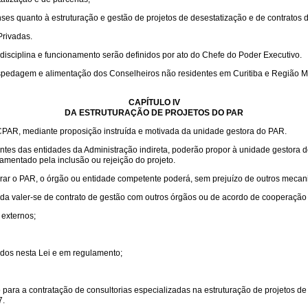
ses quanto à estruturação e gestão de projetos de desestatização e de contratos d
Privadas.
isciplina e funcionamento serão definidos por ato do Chefe do Poder Executivo.
spedagem e alimentação dos Conselheiros não residentes em Curitiba e Região Met
CAPÍTULO IV
DA ESTRUTURAÇÃO DE PROJETOS DO PAR
PAR, mediante proposição instruída e motivada da unidade gestora do PAR.
gentes das entidades da Administração indireta, poderão propor à unidade gestora
mentado pela inclusão ou rejeição do projeto.
rar o PAR, o órgão ou entidade competente poderá, sem prejuízo de outros mecani
inda valer-se de contrato de gestão com outros órgãos ou de acordo de cooperação
externos;
idos nesta Lei e em regulamento;
para a contratação de consultorias especializadas na estruturação de projetos de
7.