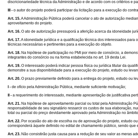
discricionariedade técnica da Administração e de acordo com os critérios e p
III -
o autor do projeto poderá participar da licitação para a execução do contra
Art. 15.
A Administração Pública poderá cancelar o ato de autorização median
aproveitamento do projeto.
Art. 16.
O ato de autorização pressuporá a aferição acerca da idoneidade jurí
Art. 17.
A idoneidade jurídica e a qualificação técnica dos interessados para
técnicas necessárias e pertinentes para a execução do objeto.
Art. 18.
Na hipótese de participação no PMI por meio de consórcio, a demonst
integrantes do consórcio ou na forma estabelecida no art. 19 desta Lei.
Art. 19.
O interessado poderá indicar pessoa física ou jurídica titular da qu
demonstre a sua disponibilidade para a execução do projeto, estudo ou leva
Art. 20.
O prazo previamente definido para a entrega do projeto, estudo ou 
I -
de ofício pela Administração Pública, mediante suficiente motivação;
II -
a requerimento do interessado, mediante apresentação de justificativa pert
Art. 21.
Na hipótese de aproveitamento parcial ou total pela Administração Púb
responsabilidade de seu signatário ressarcir os custos de sua elaboração, n
total ou parcial do preço devidamente aprovado pela Administração no âmbit
Art. 22.
Por ocasião do ato de escolha ou de aprovação do projeto, estudo ou l
corresponderá àquele definido no edital de chamamento público, sendo que 
Art. 23.
Não consistirão justa causa para a redução de seu valor as meras ad