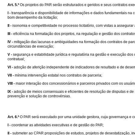
Art. 5.º
Os projetos do PAR serão estruturados e geridos e seus contratos exec
I -
transparência e disponibilidade de informações e dados fundamentais na co
bom desempenho da licitação;
II -
isonomia e competitividade no processo licitatório, com vistas a assegurar
III -
eficiência na formatação dos projetos, na regulação e gestão dos contrat
IV -
mitigação das lacunas e ambiguidades na formação dos contratos de parcer
circunstâncias de execução;
V -
segurança e estabilidade jurídica e regulatória na gestão e execução do
contratual;
VI -
adoção de aferição independente de indicadores de resultado e de desem
VII -
mínima intervenção estatal nos contratos de parceria;
VIII -
maior interação dos concessionários e parceiros privados com os usuári
IX -
adoção de meios consensuais e eficientes de resolução de disputas e de 
prevenção e solução de controvérsias.
Art. 6.º
O PAR será executado por uma unidade gestora, cuja governança e co
I -
coordenar as atividades executivas e de gestão do PAR;
II -
submeter ao CPAR proposições de estudos, projetos de desestatização, inclu