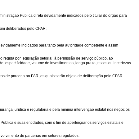
inistração Pública direta devidamente indicados pelo titular do órgão para
ssim deliberados pelo CPAR;
devidamente indicados para tanto pela autoridade competente e assim
regida por legislação setorial, à permissão de serviço público, ao
e, especificidade, volume de investimentos, longo prazo, riscos ou incertezas
tos de parceria no PAR, os quais serão objeto de deliberação pelo CPAR.
gurança jurídica e regulatória e pela mínima intervenção estatal nos negócios
ública e suas entidades, com o fim de aperfeiçoar os serviços estatais e
nvolvimento de parcerias em setores regulados.