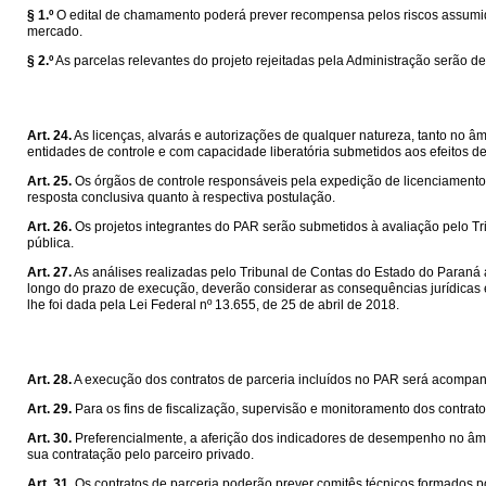
§ 1.º
O edital de chamamento poderá prever recompensa pelos riscos assumidos
mercado.
§ 2.º
As parcelas relevantes do projeto rejeitadas pela Administração serão de
Art. 24.
As licenças, alvarás e autorizações de qualquer natureza, tanto no â
entidades de controle e com capacidade liberatória submetidos aos efeitos de
Art. 25.
Os órgãos de controle responsáveis pela expedição de licenciamentos
resposta conclusiva quanto à respectiva postulação.
Art. 26.
Os projetos integrantes do PAR serão submetidos à avaliação pelo T
pública.
Art. 27.
As análises realizadas pelo Tribunal de Contas do Estado do Paraná 
longo do prazo de execução, deverão considerar as consequências jurídicas 
lhe foi dada pela Lei Federal nº 13.655, de 25 de abril de 2018.
Art. 28.
A execução dos contratos de parceria incluídos no PAR será acompa
Art. 29.
Para os fins de fiscalização, supervisão e monitoramento dos contrat
Art. 30.
Preferencialmente, a aferição dos indicadores de desempenho no âmbi
sua contratação pelo parceiro privado.
Art. 31.
Os contratos de parceria poderão prever comitês técnicos formados po