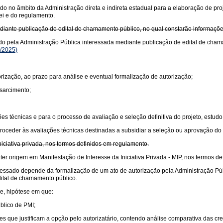
do no âmbito da Administração direta e indireta estadual para a elaboração de proj
ei e do regulamento.
ediante publicação de edital de chamamento público, no qual constarão informaçõ
ado pela Administração Pública interessada mediante publicação de edital de cham
/2025)
orização, ao prazo para análise e eventual formalização de autorização;
sarcimento;
es técnicas e para o processo de avaliação e seleção definitiva do projeto, estud
proceder às avaliações técnicas destinadas a subsidiar a seleção ou aprovação do
iciativa privada, nos termos definidos em regulamento.
er origem em Manifestação de Interesse da Iniciativa Privada - MIP, nos termos d
essado depende da formalização de um ato de autorização pela Administração Públi
edital de chamamento público.
de, hipótese em que:
blico de PMI;
que justificam a opção pelo autorizatário, contendo análise comparativa das crede