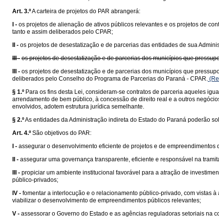
Art. 3.º
A carteira de projetos do PAR abrangerá:
I -
os projetos de alienação de ativos públicos relevantes e os projetos de c
tanto e assim deliberados pelo CPAR;
II -
os projetos de desestatização e de parcerias das entidades de sua Admini
III -
os projetos de desestatização e de parcerias dos municípios que pressu
III -
os projetos de desestatização e de parcerias dos municípios que pressu
deliberados pelo Conselho do Programa de Parcerias do Paraná - CPAR.
(Re
§ 1.º
Para os fins desta Lei, consideram-se contratos de parceria aqueles igu
arrendamento de bem público, à concessão de direito real e a outros negócios
envolvidos, adotem estrutura jurídica semelhante.
§ 2.º
As entidades da Administração indireta do Estado do Paraná poderão sol
Art. 4.º
São objetivos do PAR:
I -
assegurar o desenvolvimento eficiente de projetos e de empreendimentos 
II -
assegurar uma governança transparente, eficiente e responsável na tramit
III -
propiciar um ambiente institucional favorável para a atração de investimen
público-privados;
IV -
fomentar a interlocução e o relacionamento público-privado, com vistas à
viabilizar o desenvolvimento de empreendimentos públicos relevantes;
V -
assessorar o Governo do Estado e as agências reguladoras setoriais na c