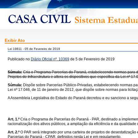
Exibir Ato
Lei 19811 - 05 de Fevereiro de 2019
Publicado no
Diário Oficial nº. 10369
de 5 de Fevereiro de 2019
Súmula:
Cria o Programa Parcerias do Paraná, estabelecendo normas para des
Projetos de Infraestrutura e altera os dispositivos que especifica da Lei nº 17
Súmula:
Dispõe sobre Parcerias Público-Privadas, estabelecendo normas para
Lei nº 17.046, de 11 de janeiro de 2012, que dispõe sobre normas para licita
A Assembleia Legislativa do Estado do Paraná decretou e eu sanciono a segui
Art. 1.º
Cria o Programa de Parcerias do Paraná - PAR, destinado a implementar
racionalização dos ativos públicos, a ampliação da eficiência e da qualidad
Art. 2.º
O PAR será integrado por uma carteira de projetos de desestatizaçã
Parcerias do Paraná - CPAR, definidos nesta Lei e em regulamento.