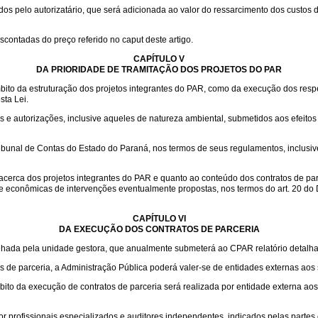
 pelo autorizatário, que será adicionada ao valor do ressarcimento dos custos de
scontadas do preço referido no caput deste artigo.
CAPÍTULO V
DA PRIORIDADE DE TRAMITAÇÃO DOS PROJETOS DO PAR
mbito da estruturação dos projetos integrantes do PAR, como da execução dos respec
sta Lei.
 e autorizações, inclusive aqueles de natureza ambiental, submetidos aos efeitos 
ribunal de Contas do Estado do Paraná, nos termos de seus regulamentos, inclus
acerca dos projetos integrantes do PAR e quanto ao conteúdo dos contratos de par
e econômicas de intervenções eventualmente propostas, nos termos do art. 20 do 
CAPÍTULO VI
DA EXECUÇÃO DOS CONTRATOS DE PARCERIA
nhada pela unidade gestora, que anualmente submeterá ao CPAR relatório detalh
os de parceria, a Administração Pública poderá valer-se de entidades externas aos 
to da execução de contratos de parceria será realizada por entidade externa aos
r profissionais especializados e auditores independentes, indicados pelas partes