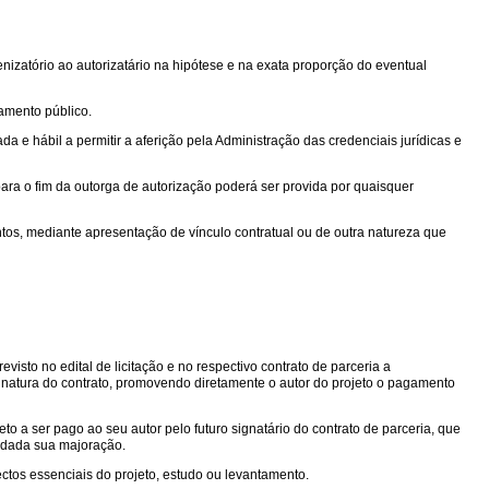
izatório ao autorizatário na hipótese e na exata proporção do eventual
mamento público.
 e hábil a permitir a aferição pela Administração das credenciais jurídicas e
ara o fim da outorga de autorização poderá ser provida por quaisquer
ntos, mediante apresentação de vínculo contratual ou de outra natureza que
isto no edital de licitação e no respectivo contrato de parceria a
sinatura do contrato, promovendo diretamente o autor do projeto o pagamento
to a ser pago ao seu autor pelo futuro signatário do contrato de parceria, que
edada sua majoração.
ctos essenciais do projeto, estudo ou levantamento.