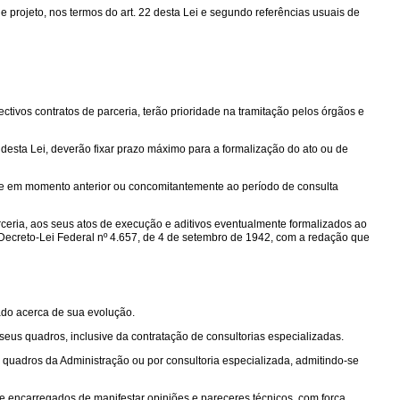
 projeto, nos termos do art. 22 desta Lei e segundo referências usuais de
tivos contratos de parceria, terão prioridade na tramitação pelos órgãos e
desta Lei, deverão fixar prazo máximo para a formalização do ato ou de
ive em momento anterior ou concomitantemente ao período de consulta
ceria, aos seus atos de execução e aditivos eventualmente formalizados ao
Decreto-Lei Federal nº 4.657, de 4 de setembro de 1942, com a redação que
ado acerca de sua evolução.
seus quadros, inclusive da contratação de consultorias especializadas.
 quadros da Administração ou por consultoria especializada, admitindo-se
 e encarregados de manifestar opiniões e pareceres técnicos, com força