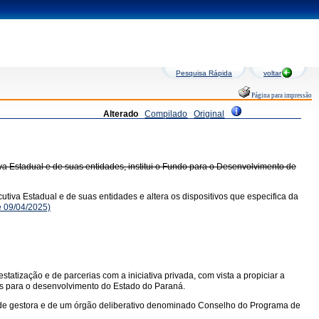
Pesquisa Rápida
voltar
Página para impressão
Alterado
Compilado
Original
a Estadual e de suas entidades, institui o Fundo para o Desenvolvimento de
tiva Estadual e de suas entidades e altera os dispositivos que especifica da
 09/04/2025)
atização e de parcerias com a iniciativa privada, com vista a propiciar a
tos para o desenvolvimento do Estado do Paraná.
dade gestora e de um órgão deliberativo denominado Conselho do Programa de