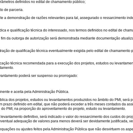
arâmetros definidos no edital de chamamento público;
to de parceria.
te a demonstração de razões relevantes para tal, assegurado o ressarcimento inden
dica e qualificação técnica do interessado, nos termos definidos no edital de cha
 o fim da outorga de autorização será demonstrada mediante documentação atualizada
ração de qualificação técnica eventualmente exigida pelo edital de chamamento p
alificação técnica recomendada para a execução dos projetos, estudos ou levantame
ntamento.
levantamento poderá ser suspenso ou prorrogado:
inente e aceita pela Administração Pública.
lica dos projetos, estudos ou levantamentos produzidos no âmbito do PMI, será prev
um prazo definido em edital, que não poderá exceder a três meses contados da as
o do PMI, na proporção do aproveitamento do projeto, estudo ou levantamento.
evantamento definitivo, será indicado o valor do ressarcimento dos custos do proje
eventual adequação de valores para menos deverá ser devidamente justificada, v
equações ou ajustes feitos pela Administração Pública que não desvirtuem os aspe