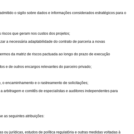
admitido o sigilo sobre dados e informações considerados estratégicos para o
s riscos que geram nos custos dos projetos;
izar a necessária adaptabilidade do contrato de parceria a novas
 termos da matriz de riscos pactuada ao longo do prazo de execução
s e de outros encargos relevantes do parceiro privado;
o, o encaminhamento e o rastreamento de solicitações;
a arbitragem e comitês de especialistas e auditores independentes para
 as seguintes atribuições:
 ou jurídicas, estudos de política regulatória e outras medidas voltadas à