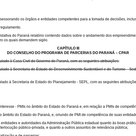
ssessorando os órgãos e entidades competentes para a tomada de decisões, inclu
 regulamento.
slativa do Paraná relatório contendo dados sobre o andamento dos empreendime
iro os quais demandem sigilo.
CAPÍTULO III
DO CONSELHO DO PROGRAMA DE PARCERIAS DO PARANÁ – CPAR
ulado à Casa Civil do Governo do Paraná, com as seguintes atribuições:
ulado à Secretaria de Estado do Desenvolvimento Sustentável e do Turismo – Sede
ulado à Secretaria de Estado do Planejamento - SEPL, com as seguintes atribuiçõe
teresse - PMIs no âmbito do Estado do Paraná e, em relação a PMIs de competênc
 âmbito do Estado do Paraná, e, oriundo de PMI de competência de suas entidade
entidades e autoridades da Administração Pública estadual quanto às boas prátic
erlocução público-privada, e quanto a outros assuntos de relevância pública;
atização e de parcerias;