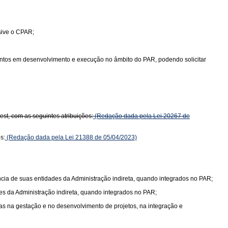
sive o CPAR;
ntos em desenvolvimento e execução no âmbito do PAR, podendo solicitar
st, com as seguintes atribuições:
(Redação dada pela Lei 20267 de
s:
(Redação dada pela Lei 21388 de 05/04/2023)
ia de suas entidades da Administração indireta, quando integrados no PAR;
s da Administração indireta, quando integrados no PAR;
as na gestação e no desenvolvimento de projetos, na integração e