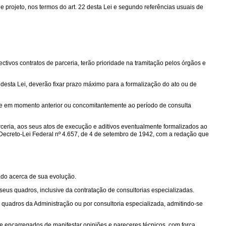
 projeto, nos termos do art. 22 desta Lei e segundo referências usuais de
tivos contratos de parceria, terão prioridade na tramitação pelos órgãos e
desta Lei, deverão fixar prazo máximo para a formalização do ato ou de
ive em momento anterior ou concomitantemente ao período de consulta
ceria, aos seus atos de execução e aditivos eventualmente formalizados ao
Decreto-Lei Federal nº 4.657, de 4 de setembro de 1942, com a redação que
ado acerca de sua evolução.
seus quadros, inclusive da contratação de consultorias especializadas.
 quadros da Administração ou por consultoria especializada, admitindo-se
 e encarregados de manifestar opiniões e pareceres técnicos, com força