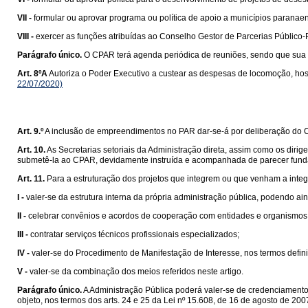
VII -
formular ou aprovar programa ou política de apoio a municípios paranaen
VIII -
exercer as funções atribuídas ao Conselho Gestor de Parcerias Público-
Parágrafo único.
O CPAR terá agenda periódica de reuniões, sendo que sua d
Art. 8ºA
Autoriza o Poder Executivo a custear as despesas de locomoção, ho
22/07/2020)
Art. 9.º
A inclusão de empreendimentos no PAR dar-se-á por deliberação do C
Art. 10.
As Secretarias setoriais da Administração direta, assim como os diri
submetê-la ao CPAR, devidamente instruída e acompanhada de parecer funda
Art. 11.
Para a estruturação dos projetos que integrem ou que venham a integ
I -
valer-se da estrutura interna da própria administração pública, podendo a
II -
celebrar convênios e acordos de cooperação com entidades e organismos 
III -
contratar serviços técnicos profissionais especializados;
IV -
valer-se do Procedimento de Manifestação de Interesse, nos termos defin
V -
valer-se da combinação dos meios referidos neste artigo.
Parágrafo único.
A Administração Pública poderá valer-se de credenciamento 
objeto, nos termos dos arts. 24 e 25 da Lei nº 15.608, de 16 de agosto de 200