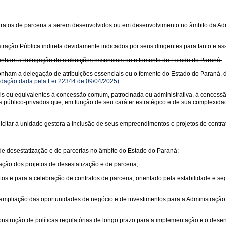
ontratos de parceria a serem desenvolvidos ou em desenvolvimento no âmbito da Adm
stração Pública indireta devidamente indicados por seus dirigentes para tanto e a
ponham a delegação de atribuições essenciais ou o fomento do Estado do Paraná.
ponham a delegação de atribuições essenciais ou o fomento do Estado do Paraná, 
dação dada pela Lei 22344 de 09/04/2025)
ais ou equivalentes à concessão comum, patrocinada ou administrativa, à concessão 
 público-privados que, em função de seu caráter estratégico e de sua complexidad
icitar à unidade gestora a inclusão de seus empreendimentos e projetos de contra
de desestatização e de parcerias no âmbito do Estado do Paraná;
ação dos projetos de desestatização e de parceria;
tos e para a celebração de contratos de parceria, orientado pela estabilidade e se
 ampliação das oportunidades de negócio e de investimentos para a Administração P
onstrução de políticas regulatórias de longo prazo para a implementação e o dese