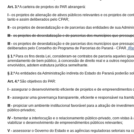
Art. 3.º
A carteira de projetos do PAR abrangerá:
I -
os projetos de alienação de ativos públicos relevantes e os projetos de c
tanto e assim deliberados pelo CPAR;
II -
os projetos de desestatização e de parcerias das entidades de sua Admini
III -
os projetos de desestatização e de parcerias dos municípios que pressu
III -
os projetos de desestatização e de parcerias dos municípios que pressu
deliberados pelo Conselho do Programa de Parcerias do Paraná - CPAR.
(Re
§ 1.º
Para os fins desta Lei, consideram-se contratos de parceria aqueles igu
arrendamento de bem público, à concessão de direito real e a outros negócios
envolvidos, adotem estrutura jurídica semelhante.
§ 2.º
As entidades da Administração indireta do Estado do Paraná poderão sol
Art. 4.º
São objetivos do PAR:
I -
assegurar o desenvolvimento eficiente de projetos e de empreendimentos 
II -
assegurar uma governança transparente, eficiente e responsável na tramit
III -
propiciar um ambiente institucional favorável para a atração de investimen
público-privados;
IV -
fomentar a interlocução e o relacionamento público-privado, com vistas à
viabilizar o desenvolvimento de empreendimentos públicos relevantes;
V -
assessorar o Governo do Estado e as agências reguladoras setoriais na c