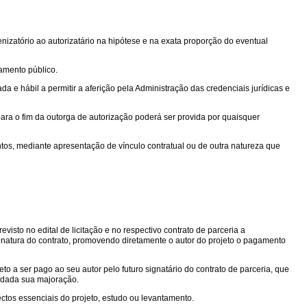
izatório ao autorizatário na hipótese e na exata proporção do eventual
mamento público.
 e hábil a permitir a aferição pela Administração das credenciais jurídicas e
ara o fim da outorga de autorização poderá ser provida por quaisquer
ntos, mediante apresentação de vínculo contratual ou de outra natureza que
isto no edital de licitação e no respectivo contrato de parceria a
sinatura do contrato, promovendo diretamente o autor do projeto o pagamento
to a ser pago ao seu autor pelo futuro signatário do contrato de parceria, que
edada sua majoração.
ctos essenciais do projeto, estudo ou levantamento.