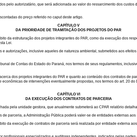
 pelo autorizatário, que será adicionada ao valor do ressarcimento dos custos de
scontadas do preço referido no caput deste artigo.
CAPÍTULO V
DA PRIORIDADE DE TRAMITAÇÃO DOS PROJETOS DO PAR
mbito da estruturação dos projetos integrantes do PAR, como da execução dos respec
sta Lei.
 e autorizações, inclusive aqueles de natureza ambiental, submetidos aos efeitos 
ribunal de Contas do Estado do Paraná, nos termos de seus regulamentos, inclus
acerca dos projetos integrantes do PAR e quanto ao conteúdo dos contratos de par
e econômicas de intervenções eventualmente propostas, nos termos do art. 20 do 
CAPÍTULO VI
DA EXECUÇÃO DOS CONTRATOS DE PARCERIA
nhada pela unidade gestora, que anualmente submeterá ao CPAR relatório detalh
os de parceria, a Administração Pública poderá valer-se de entidades externas aos 
to da execução de contratos de parceria será realizada por entidade externa aos
r profissionais especializados e auditores independentes, indicados pelas partes