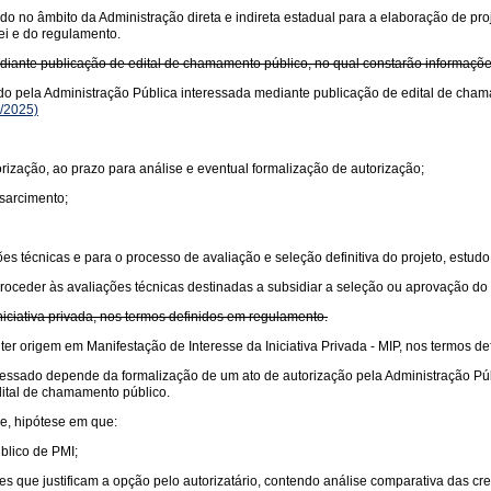
do no âmbito da Administração direta e indireta estadual para a elaboração de proj
ei e do regulamento.
ediante publicação de edital de chamamento público, no qual constarão informaçõ
ado pela Administração Pública interessada mediante publicação de edital de cham
/2025)
orização, ao prazo para análise e eventual formalização de autorização;
sarcimento;
es técnicas e para o processo de avaliação e seleção definitiva do projeto, estud
proceder às avaliações técnicas destinadas a subsidiar a seleção ou aprovação do
iciativa privada, nos termos definidos em regulamento.
er origem em Manifestação de Interesse da Iniciativa Privada - MIP, nos termos d
essado depende da formalização de um ato de autorização pela Administração Públi
edital de chamamento público.
de, hipótese em que:
blico de PMI;
que justificam a opção pelo autorizatário, contendo análise comparativa das crede