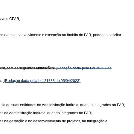
sive o CPAR;
ntos em desenvolvimento e execução no âmbito do PAR, podendo solicitar
st, com as seguintes atribuições:
(Redação dada pela Lei 20267 de
s:
(Redação dada pela Lei 21388 de 05/04/2023)
ia de suas entidades da Administração indireta, quando integrados no PAR;
s da Administração indireta, quando integrados no PAR;
as na gestação e no desenvolvimento de projetos, na integração e