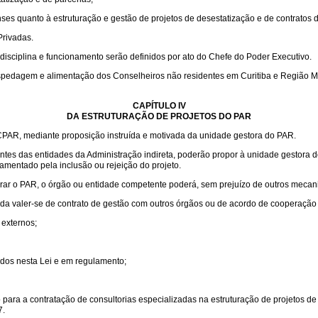
ses quanto à estruturação e gestão de projetos de desestatização e de contratos d
Privadas.
isciplina e funcionamento serão definidos por ato do Chefe do Poder Executivo.
spedagem e alimentação dos Conselheiros não residentes em Curitiba e Região Met
CAPÍTULO IV
DA ESTRUTURAÇÃO DE PROJETOS DO PAR
PAR, mediante proposição instruída e motivada da unidade gestora do PAR.
gentes das entidades da Administração indireta, poderão propor à unidade gestora
mentado pela inclusão ou rejeição do projeto.
rar o PAR, o órgão ou entidade competente poderá, sem prejuízo de outros mecani
inda valer-se de contrato de gestão com outros órgãos ou de acordo de cooperação
externos;
idos nesta Lei e em regulamento;
para a contratação de consultorias especializadas na estruturação de projetos de
7.