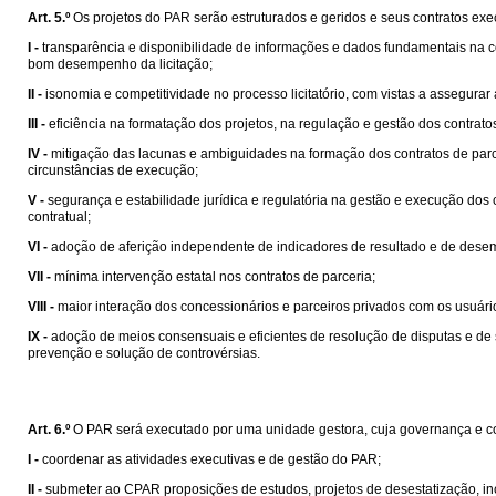
Art. 5.º
Os projetos do PAR serão estruturados e geridos e seus contratos exec
I -
transparência e disponibilidade de informações e dados fundamentais na co
bom desempenho da licitação;
II -
isonomia e competitividade no processo licitatório, com vistas a assegurar
III -
eficiência na formatação dos projetos, na regulação e gestão dos contrat
IV -
mitigação das lacunas e ambiguidades na formação dos contratos de parcer
circunstâncias de execução;
V -
segurança e estabilidade jurídica e regulatória na gestão e execução do
contratual;
VI -
adoção de aferição independente de indicadores de resultado e de desem
VII -
mínima intervenção estatal nos contratos de parceria;
VIII -
maior interação dos concessionários e parceiros privados com os usuári
IX -
adoção de meios consensuais e eficientes de resolução de disputas e de 
prevenção e solução de controvérsias.
Art. 6.º
O PAR será executado por uma unidade gestora, cuja governança e co
I -
coordenar as atividades executivas e de gestão do PAR;
II -
submeter ao CPAR proposições de estudos, projetos de desestatização, inclu