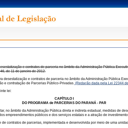
estatização e contratos de parceria no âmbito da Administração Pública Executiv
.046, de 11 de janeiro de 2012.
 desestatização e contratos de parceria no âmbito da Administração Pública Execu
ção e contratação de Parcerias Público-Privadas.
(Redação dada pela Lei 22344 de
nte lei:
CAPÍTULO I
DO PROGRAMA de PARCERIAS DO PARANÁ - PAR
, no âmbito da Administração Pública direta e indireta estadual, medidas de desest
e dos empreendimentos públicos e dos serviços estatais e a atração de investimen
o e de contratos de parcerias, implementada e desenvolvida por meio de uma uni