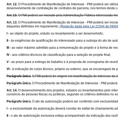
Art. 12.
O Procedimento de Manifestação de Interesse - PMI poderá ser utiliza
desenvolvimento de contratação de contratos de parceria, nos termos desta L
Art. 13.
O PMI poderá ser iniciado pela Administração Pública interessada m
Art. 13.
O Procedimento de Manifestação de Interesse - PMI poderá ser inici
daquelas definidas em regulamento:
(Redação dada pela Lei 22344 de 09/04
I -
ao objeto do projeto, estudo ou levantamento a ser desenvolvido;
II -
às exigências de qualificação do interessado para a outorga do ato de aut
III -
ao valor máximo admitido para a remuneração do projeto e à forma de res
IV -
aos critérios técnicos de classificação para a seleção do projeto final;
V -
ao prazo para a entrega do trabalho e à proposta de cronograma de reuniõ
VI -
à indicação do corpo técnico, próprio ou externo, que se encarregará de 
Parágrafo único.
O PMI poderá ter origem em manifestação de interesse da in
Parágrafo único.
O Procedimento de Manifestação de Interesse - PMI poderá t
Art. 14.
O desenvolvimento dos projetos, estudos ou levantamentos pelo inter
consórcio de pessoas físicas ou jurídicas, segundo os critérios definidos no 
Parágrafo único.
O ato de autorização poderá ser conferido com exclusivida
I -
a exclusividade da autorização deverá constar do edital de chamamento pú
II -
o ato de autorização exclusiva esteja acompanhado da indicação das razões 