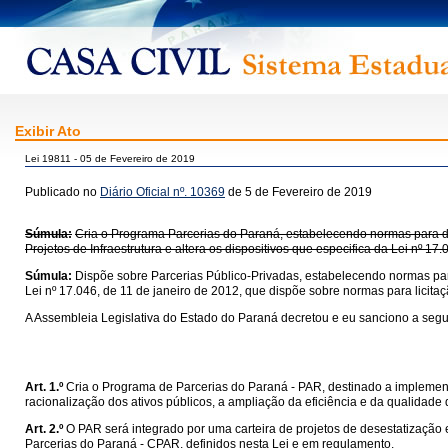
Exibir Ato
Lei 19811 - 05 de Fevereiro de 2019
Publicado no
Diário Oficial nº. 10369
de 5 de Fevereiro de 2019
Súmula:
Cria o Programa Parcerias do Paraná, estabelecendo normas para des
Projetos de Infraestrutura e altera os dispositivos que especifica da Lei nº 17
Súmula:
Dispõe sobre Parcerias Público-Privadas, estabelecendo normas para
Lei nº 17.046, de 11 de janeiro de 2012, que dispõe sobre normas para licita
A Assembleia Legislativa do Estado do Paraná decretou e eu sanciono a segui
Art. 1.º
Cria o Programa de Parcerias do Paraná - PAR, destinado a implementar
racionalização dos ativos públicos, a ampliação da eficiência e da qualidad
Art. 2.º
O PAR será integrado por uma carteira de projetos de desestatizaçã
Parcerias do Paraná - CPAR, definidos nesta Lei e em regulamento.