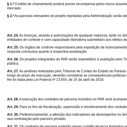
§ 1.º
O edital de chamamento poderá prever recompensa pelos riscos assumidos
mercado.
§ 2.º
As parcelas relevantes do projeto rejeitadas pela Administração serão de
Art. 24.
As licenças, alvarás e autorizações de qualquer natureza, tanto no â
entidades de controle e com capacidade liberatória submetidos aos efeitos de
Art. 25.
Os órgãos de controle responsáveis pela expedição de licenciamentos
resposta conclusiva quanto à respectiva postulação.
Art. 26.
Os projetos integrantes do PAR serão submetidos à avaliação pelo T
pública.
Art. 27.
As análises realizadas pelo Tribunal de Contas do Estado do Paraná 
longo do prazo de execução, deverão considerar as consequências jurídicas 
lhe foi dada pela Lei Federal nº 13.655, de 25 de abril de 2018.
Art. 28.
A execução dos contratos de parceria incluídos no PAR será acompa
Art. 29.
Para os fins de fiscalização, supervisão e monitoramento dos contrat
Art. 30.
Preferencialmente, a aferição dos indicadores de desempenho no âmbi
sua contratação pelo parceiro privado.
Art. 31.
Os contratos de parceria poderão prever comitês técnicos formados po