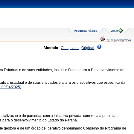
Pesquisa Rápida
voltar
Página para impressão
Alterado
Compilado
Original
a Estadual e de suas entidades, institui o Fundo para o Desenvolvimento de
tiva Estadual e de suas entidades e altera os dispositivos que especifica da
 09/04/2025)
atização e de parcerias com a iniciativa privada, com vista a propiciar a
tos para o desenvolvimento do Estado do Paraná.
dade gestora e de um órgão deliberativo denominado Conselho do Programa de