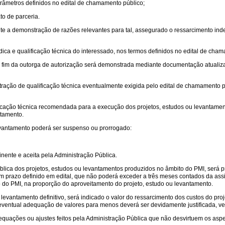
arâmetros definidos no edital de chamamento público;
to de parceria.
te a demonstração de razões relevantes para tal, assegurado o ressarcimento inden
dica e qualificação técnica do interessado, nos termos definidos no edital de cha
 o fim da outorga de autorização será demonstrada mediante documentação atualizada
ração de qualificação técnica eventualmente exigida pelo edital de chamamento p
alificação técnica recomendada para a execução dos projetos, estudos ou levantame
ntamento.
levantamento poderá ser suspenso ou prorrogado:
inente e aceita pela Administração Pública.
lica dos projetos, estudos ou levantamentos produzidos no âmbito do PMI, será prev
um prazo definido em edital, que não poderá exceder a três meses contados da as
o do PMI, na proporção do aproveitamento do projeto, estudo ou levantamento.
evantamento definitivo, será indicado o valor do ressarcimento dos custos do proje
eventual adequação de valores para menos deverá ser devidamente justificada, v
equações ou ajustes feitos pela Administração Pública que não desvirtuem os aspe