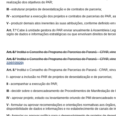
realização dos objetivos do PAR;
III -
estruturar projetos de desestatização e de contratos de parceria;
IV -
acompanhar a execução dos projetos e contratos de parcerias do PAR, a
V -
produzir demais atos inerentes às suas atribuições, conforme definido em
Art. 7.º
Cabe à unidade gestora do PAR enviar anualmente à Assembleia Legi
sigilo de dados e informações estratégicas ou que envolvam direitos de terce
Art. 8.º
Institui o Conselho do Programa de Parcerias do Paraná – CPAR, vinc
Art. 8.º
Institui o Conselho do Programa de Parcerias do Paraná – CPAR, vinc
22/07/2020)
Art. 8.º
Institui o Conselho do Programa de Parcerias do Paraná - CPAR, vinc
I -
aprovar a inclusão no PAR de projetos de desestatização e de parcerias;
II -
acompanhar a execução do PAR;
III -
decidir sobre o desencadeamento de Procedimentos de Manifestação de In
IV -
aprovar projeto, estudo ou levantamento oriundo de PMI desencadeado no
V -
formular ou aprovar recomendações e orientações normativas aos órgãos, 
disponibilidade de dados e informações e no estabelecimento de canais de int
VI -
formular ou aprovar política para o desenvolvimento de projetos de desest