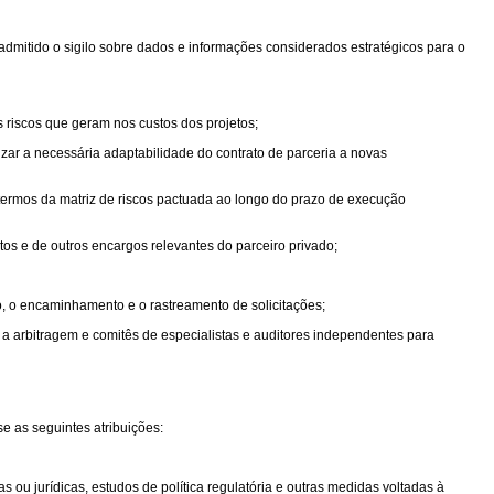
admitido o sigilo sobre dados e informações considerados estratégicos para o
s riscos que geram nos custos dos projetos;
izar a necessária adaptabilidade do contrato de parceria a novas
 termos da matriz de riscos pactuada ao longo do prazo de execução
s e de outros encargos relevantes do parceiro privado;
o, o encaminhamento e o rastreamento de solicitações;
a arbitragem e comitês de especialistas e auditores independentes para
 as seguintes atribuições:
 ou jurídicas, estudos de política regulatória e outras medidas voltadas à