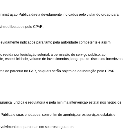
inistração Pública direta devidamente indicados pelo titular do órgão para
ssim deliberados pelo CPAR;
devidamente indicados para tanto pela autoridade competente e assim
regida por legislação setorial, à permissão de serviço público, ao
e, especificidade, volume de investimentos, longo prazo, riscos ou incertezas
tos de parceria no PAR, os quais serão objeto de deliberação pelo CPAR.
gurança jurídica e regulatória e pela mínima intervenção estatal nos negócios
ública e suas entidades, com o fim de aperfeiçoar os serviços estatais e
nvolvimento de parcerias em setores regulados.