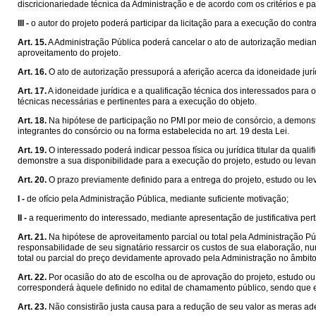
discricionariedade técnica da Administração e de acordo com os critérios e p
III -
o autor do projeto poderá participar da licitação para a execução do contra
Art. 15.
A Administração Pública poderá cancelar o ato de autorização median
aproveitamento do projeto.
Art. 16.
O ato de autorização pressuporá a aferição acerca da idoneidade jurí
Art. 17.
A idoneidade jurídica e a qualificação técnica dos interessados para
técnicas necessárias e pertinentes para a execução do objeto.
Art. 18.
Na hipótese de participação no PMI por meio de consórcio, a demonst
integrantes do consórcio ou na forma estabelecida no art. 19 desta Lei.
Art. 19.
O interessado poderá indicar pessoa física ou jurídica titular da qu
demonstre a sua disponibilidade para a execução do projeto, estudo ou leva
Art. 20.
O prazo previamente definido para a entrega do projeto, estudo ou 
I -
de ofício pela Administração Pública, mediante suficiente motivação;
II -
a requerimento do interessado, mediante apresentação de justificativa pert
Art. 21.
Na hipótese de aproveitamento parcial ou total pela Administração Púb
responsabilidade de seu signatário ressarcir os custos de sua elaboração, n
total ou parcial do preço devidamente aprovado pela Administração no âmbit
Art. 22.
Por ocasião do ato de escolha ou de aprovação do projeto, estudo ou l
corresponderá àquele definido no edital de chamamento público, sendo que 
Art. 23.
Não consistirão justa causa para a redução de seu valor as meras ad