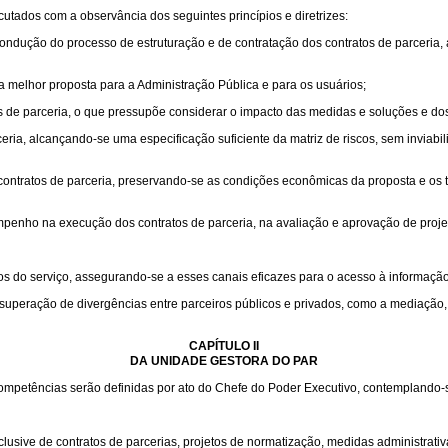
utados com a observância dos seguintes princípios e diretrizes:
ndução do processo de estruturação e de contratação dos contratos de parceria, 
 a melhor proposta para a Administração Pública e para os usuários;
os de parceria, o que pressupõe considerar o impacto das medidas e soluções e do
ia, alcançando-se uma especificação suficiente da matriz de riscos, sem inviabil
s contratos de parceria, preservando-se as condições econômicas da proposta e os
penho na execução dos contratos de parceria, na avaliação e aprovação de projeto
os do serviço, assegurando-se a esses canais eficazes para o acesso à informaçã
superação de divergências entre parceiros públicos e privados, como a mediação, 
CAPÍTULO II
DA UNIDADE GESTORA DO PAR
mpetências serão definidas por ato do Chefe do Poder Executivo, contemplando-se
sive de contratos de parcerias, projetos de normatização, medidas administrativas