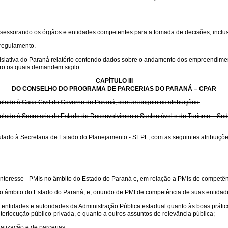
ssessorando os órgãos e entidades competentes para a tomada de decisões, inclu
 regulamento.
slativa do Paraná relatório contendo dados sobre o andamento dos empreendime
iro os quais demandem sigilo.
CAPÍTULO III
DO CONSELHO DO PROGRAMA DE PARCERIAS DO PARANÁ – CPAR
ulado à Casa Civil do Governo do Paraná, com as seguintes atribuições:
ulado à Secretaria de Estado do Desenvolvimento Sustentável e do Turismo – Sede
ulado à Secretaria de Estado do Planejamento - SEPL, com as seguintes atribuiçõe
teresse - PMIs no âmbito do Estado do Paraná e, em relação a PMIs de competênc
 âmbito do Estado do Paraná, e, oriundo de PMI de competência de suas entidade
entidades e autoridades da Administração Pública estadual quanto às boas prátic
erlocução público-privada, e quanto a outros assuntos de relevância pública;
atização e de parcerias;