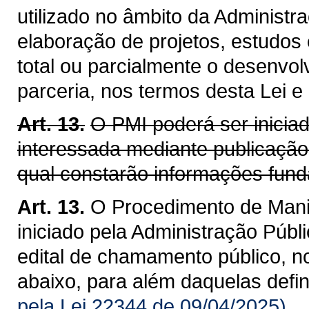
utilizado no âmbito da Administra
elaboração de projetos, estudos
total ou parcialmente o desenvol
parceria, nos termos desta Lei e
Art. 13.
O PMI poderá ser inicia
interessada mediante publicação
qual constarão informações fund
Art. 13.
O Procedimento de Manif
iniciado pela Administração Públ
edital de chamamento público, n
abaixo, para além daquelas defi
pela Lei 22344 de 09/04/2025)