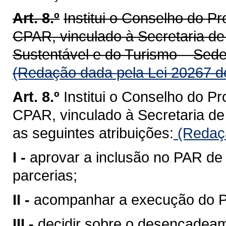
Art. 8.º
Institui o Conselho do P
CPAR, vinculado à Secretaria d
Sustentável e do Turismo – Sedes
(Redação dada pela Lei 20267 d
Art. 8.º
Institui o Conselho do P
CPAR, vinculado à Secretaria d
as seguintes atribuições:
(Redaçã
I -
aprovar a inclusão no PAR de 
parcerias;
II -
acompanhar a execução do 
III -
decidir sobre o desencadea