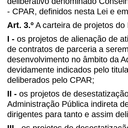
deliberativo denominado Consel
- CPAR, definidos nesta Lei e e
Art. 3.º
A carteira de projetos d
I -
os projetos de alienação de at
de contratos de parceria a sere
desenvolvimento no âmbito da Ad
devidamente indicados pelo titul
deliberados pelo CPAR;
II -
os projetos de desestatizaçã
Administração Pública indireta 
dirigentes para tanto e assim de
III -
os projetos de desestatizaçã