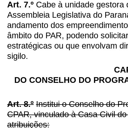
Art. 7.º
Cabe à unidade gestora 
Assembleia Legislativa do Paran
andamento dos empreendimento
âmbito do PAR, podendo solicitar
estratégicas ou que envolvam di
sigilo.
CAP
DO CONSELHO DO PROGRA
Art. 8.º
Institui o Conselho do P
CPAR, vinculado à Casa Civil d
atribuições: