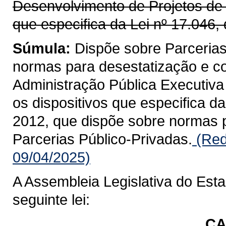
Desenvolvimento de Projetos de I
que especifica da Lei nº 17.046, 
Súmula:
Dispõe sobre Parcerias
normas para desestatização e co
Administração Pública Executiva 
os dispositivos que especifica da
2012, que dispõe sobre normas p
Parcerias Público-Privadas.
(Red
09/04/2025)
A Assembleia Legislativa do Est
seguinte lei:
CA