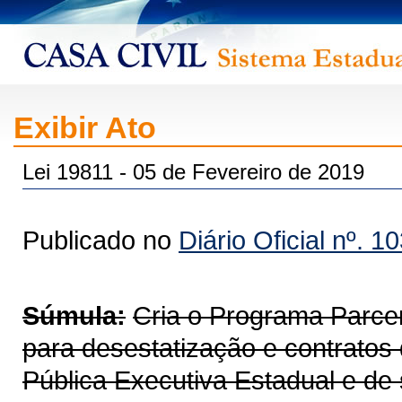
Exibir Ato
Lei 19811 - 05 de Fevereiro de 2019
Publicado no
Diário Oficial nº. 1
Súmula:
Cria o Programa Parce
para desestatização e contratos
Pública Executiva Estadual e de 