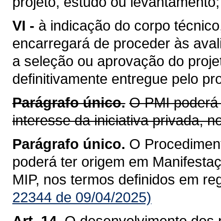
projeto, estudo ou levantamento;
VI -
à indicação do corpo técnico
encarregará de proceder às aval
a seleção ou aprovação do proje
definitivamente entregue pelo pr
Parágrafo único.
O PMI poderá 
interesse da iniciativa privada,
Parágrafo único.
O Procediment
poderá ter origem em Manifestaçã
MIP, nos termos definidos em re
22344 de 09/04/2025)
Art. 14.
O desenvolvimento dos p