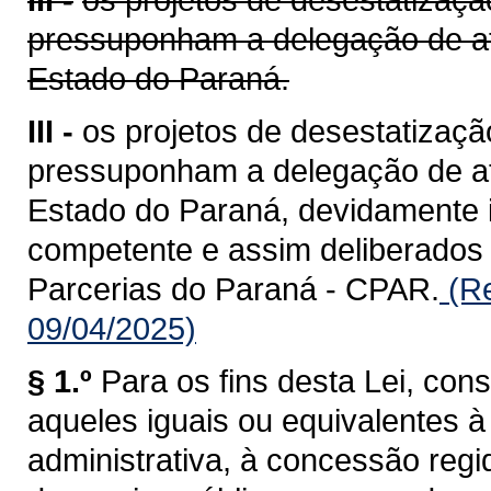
pressuponham a delegação de at
Estado do Paraná.
III -
os projetos de desestatizaçã
pressuponham a delegação de at
Estado do Paraná, devidamente i
competente e assim deliberados
Parcerias do Paraná - CPAR.
(Re
09/04/2025)
§ 1.º
Para os fins desta Lei, con
aqueles iguais ou equivalentes
administrativa, à concessão regid