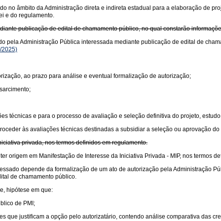
do no âmbito da Administração direta e indireta estadual para a elaboração de proj
ei e do regulamento.
ediante publicação de edital de chamamento público, no qual constarão informaçõ
ado pela Administração Pública interessada mediante publicação de edital de cham
/2025)
orização, ao prazo para análise e eventual formalização de autorização;
sarcimento;
es técnicas e para o processo de avaliação e seleção definitiva do projeto, estud
proceder às avaliações técnicas destinadas a subsidiar a seleção ou aprovação do
iciativa privada, nos termos definidos em regulamento.
er origem em Manifestação de Interesse da Iniciativa Privada - MIP, nos termos d
essado depende da formalização de um ato de autorização pela Administração Públi
edital de chamamento público.
de, hipótese em que:
blico de PMI;
que justificam a opção pelo autorizatário, contendo análise comparativa das crede