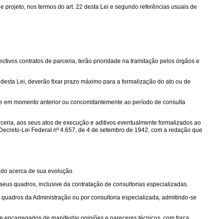
 projeto, nos termos do art. 22 desta Lei e segundo referências usuais de
tivos contratos de parceria, terão prioridade na tramitação pelos órgãos e
desta Lei, deverão fixar prazo máximo para a formalização do ato ou de
ive em momento anterior ou concomitantemente ao período de consulta
ceria, aos seus atos de execução e aditivos eventualmente formalizados ao
Decreto-Lei Federal nº 4.657, de 4 de setembro de 1942, com a redação que
ado acerca de sua evolução.
seus quadros, inclusive da contratação de consultorias especializadas.
 quadros da Administração ou por consultoria especializada, admitindo-se
 e encarregados de manifestar opiniões e pareceres técnicos, com força