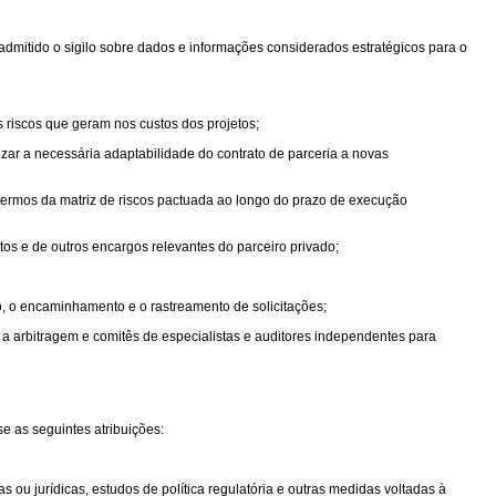
admitido o sigilo sobre dados e informações considerados estratégicos para o
s riscos que geram nos custos dos projetos;
izar a necessária adaptabilidade do contrato de parceria a novas
 termos da matriz de riscos pactuada ao longo do prazo de execução
s e de outros encargos relevantes do parceiro privado;
o, o encaminhamento e o rastreamento de solicitações;
a arbitragem e comitês de especialistas e auditores independentes para
 as seguintes atribuições:
 ou jurídicas, estudos de política regulatória e outras medidas voltadas à