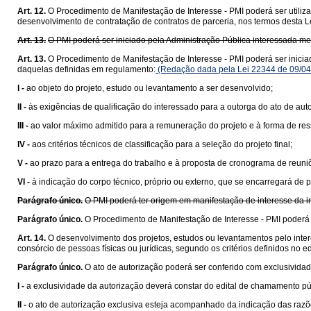
Art. 12.
O Procedimento de Manifestação de Interesse - PMI poderá ser utiliza
desenvolvimento de contratação de contratos de parceria, nos termos desta L
Art. 13.
O PMI poderá ser iniciado pela Administração Pública interessada m
Art. 13.
O Procedimento de Manifestação de Interesse - PMI poderá ser inici
daquelas definidas em regulamento:
(Redação dada pela Lei 22344 de 09/04
I -
ao objeto do projeto, estudo ou levantamento a ser desenvolvido;
II -
às exigências de qualificação do interessado para a outorga do ato de aut
III -
ao valor máximo admitido para a remuneração do projeto e à forma de res
IV -
aos critérios técnicos de classificação para a seleção do projeto final;
V -
ao prazo para a entrega do trabalho e à proposta de cronograma de reuniõ
VI -
à indicação do corpo técnico, próprio ou externo, que se encarregará de 
Parágrafo único.
O PMI poderá ter origem em manifestação de interesse da in
Parágrafo único.
O Procedimento de Manifestação de Interesse - PMI poderá t
Art. 14.
O desenvolvimento dos projetos, estudos ou levantamentos pelo inter
consórcio de pessoas físicas ou jurídicas, segundo os critérios definidos no 
Parágrafo único.
O ato de autorização poderá ser conferido com exclusivida
I -
a exclusividade da autorização deverá constar do edital de chamamento pú
II -
o ato de autorização exclusiva esteja acompanhado da indicação das razões 