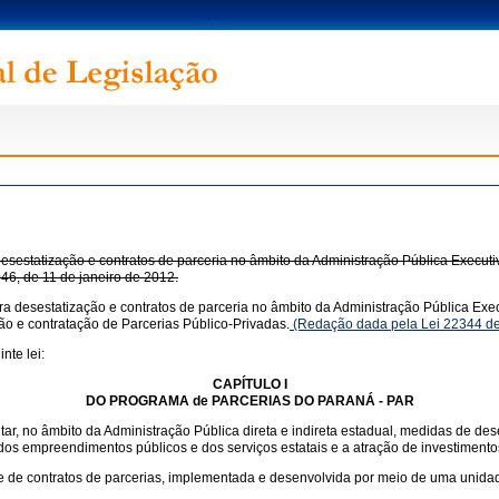
estatização e contratos de parceria no âmbito da Administração Pública Executiv
.046, de 11 de janeiro de 2012.
 desestatização e contratos de parceria no âmbito da Administração Pública Execu
ção e contratação de Parcerias Público-Privadas.
(Redação dada pela Lei 22344 de
nte lei:
CAPÍTULO I
DO PROGRAMA de PARCERIAS DO PARANÁ - PAR
, no âmbito da Administração Pública direta e indireta estadual, medidas de desest
e dos empreendimentos públicos e dos serviços estatais e a atração de investimen
o e de contratos de parcerias, implementada e desenvolvida por meio de uma uni