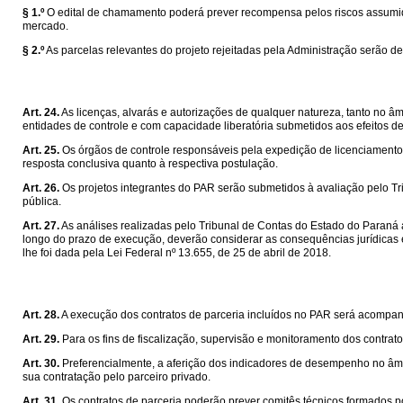
§ 1.º
O edital de chamamento poderá prever recompensa pelos riscos assumidos
mercado.
§ 2.º
As parcelas relevantes do projeto rejeitadas pela Administração serão de
Art. 24.
As licenças, alvarás e autorizações de qualquer natureza, tanto no â
entidades de controle e com capacidade liberatória submetidos aos efeitos de
Art. 25.
Os órgãos de controle responsáveis pela expedição de licenciamentos
resposta conclusiva quanto à respectiva postulação.
Art. 26.
Os projetos integrantes do PAR serão submetidos à avaliação pelo T
pública.
Art. 27.
As análises realizadas pelo Tribunal de Contas do Estado do Paraná 
longo do prazo de execução, deverão considerar as consequências jurídicas 
lhe foi dada pela Lei Federal nº 13.655, de 25 de abril de 2018.
Art. 28.
A execução dos contratos de parceria incluídos no PAR será acompa
Art. 29.
Para os fins de fiscalização, supervisão e monitoramento dos contrat
Art. 30.
Preferencialmente, a aferição dos indicadores de desempenho no âmbi
sua contratação pelo parceiro privado.
Art. 31.
Os contratos de parceria poderão prever comitês técnicos formados po