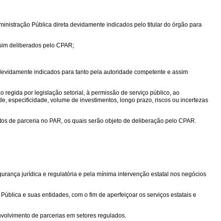
inistração Pública direta devidamente indicados pelo titular do órgão para
ssim deliberados pelo CPAR;
devidamente indicados para tanto pela autoridade competente e assim
regida por legislação setorial, à permissão de serviço público, ao
e, especificidade, volume de investimentos, longo prazo, riscos ou incertezas
tos de parceria no PAR, os quais serão objeto de deliberação pelo CPAR.
gurança jurídica e regulatória e pela mínima intervenção estatal nos negócios
ública e suas entidades, com o fim de aperfeiçoar os serviços estatais e
nvolvimento de parcerias em setores regulados.