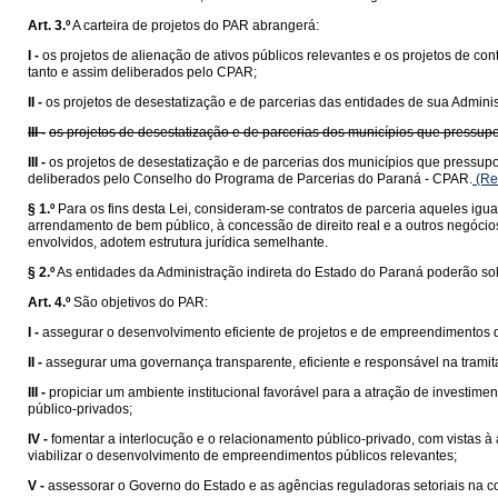
Art. 3.º
A carteira de projetos do PAR abrangerá:
I -
os projetos de alienação de ativos públicos relevantes e os projetos de c
tanto e assim deliberados pelo CPAR;
II -
os projetos de desestatização e de parcerias das entidades de sua Admini
III -
os projetos de desestatização e de parcerias dos municípios que pressu
III -
os projetos de desestatização e de parcerias dos municípios que pressu
deliberados pelo Conselho do Programa de Parcerias do Paraná - CPAR.
(Re
§ 1.º
Para os fins desta Lei, consideram-se contratos de parceria aqueles igu
arrendamento de bem público, à concessão de direito real e a outros negócios
envolvidos, adotem estrutura jurídica semelhante.
§ 2.º
As entidades da Administração indireta do Estado do Paraná poderão sol
Art. 4.º
São objetivos do PAR:
I -
assegurar o desenvolvimento eficiente de projetos e de empreendimentos 
II -
assegurar uma governança transparente, eficiente e responsável na tramit
III -
propiciar um ambiente institucional favorável para a atração de investimen
público-privados;
IV -
fomentar a interlocução e o relacionamento público-privado, com vistas à
viabilizar o desenvolvimento de empreendimentos públicos relevantes;
V -
assessorar o Governo do Estado e as agências reguladoras setoriais na c