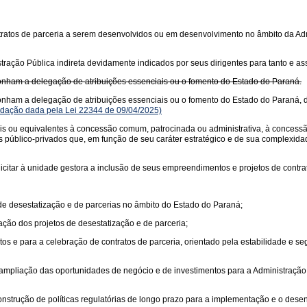
ontratos de parceria a serem desenvolvidos ou em desenvolvimento no âmbito da Adm
stração Pública indireta devidamente indicados por seus dirigentes para tanto e a
ponham a delegação de atribuições essenciais ou o fomento do Estado do Paraná.
ponham a delegação de atribuições essenciais ou o fomento do Estado do Paraná, 
dação dada pela Lei 22344 de 09/04/2025)
ais ou equivalentes à concessão comum, patrocinada ou administrativa, à concessão 
 público-privados que, em função de seu caráter estratégico e de sua complexidad
icitar à unidade gestora a inclusão de seus empreendimentos e projetos de contra
de desestatização e de parcerias no âmbito do Estado do Paraná;
ação dos projetos de desestatização e de parceria;
tos e para a celebração de contratos de parceria, orientado pela estabilidade e se
 ampliação das oportunidades de negócio e de investimentos para a Administração P
onstrução de políticas regulatórias de longo prazo para a implementação e o dese