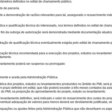
arâmetros definidos no edital de chamamento público;
to de parceria.
te a demonstração de razões relevantes para tal, assegurado o ressarcimento inden
dica e qualificação técnica do interessado, nos termos definidos no edital de cha
 o fim da outorga de autorização será demonstrada mediante documentação atualizada
ração de qualificação técnica eventualmente exigida pelo edital de chamamento p
alificação técnica recomendada para a execução dos projetos, estudos ou levantame
ntamento.
levantamento poderá ser suspenso ou prorrogado:
inente e aceita pela Administração Pública.
lica dos projetos, estudos ou levantamentos produzidos no âmbito do PMI, será prev
um prazo definido em edital, que não poderá exceder a três meses contados da as
o do PMI, na proporção do aproveitamento do projeto, estudo ou levantamento.
evantamento definitivo, será indicado o valor do ressarcimento dos custos do proje
eventual adequação de valores para menos deverá ser devidamente justificada, v
equações ou ajustes feitos pela Administração Pública que não desvirtuem os aspe