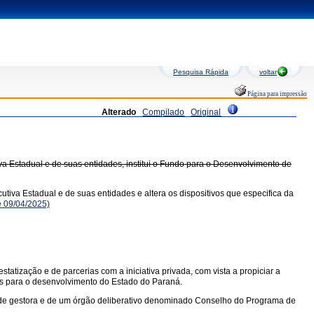
Pesquisa Rápida
voltar
Página para impressão
Alterado
Compilado
Original
a Estadual e de suas entidades, institui o Fundo para o Desenvolvimento de
tiva Estadual e de suas entidades e altera os dispositivos que especifica da
 09/04/2025)
atização e de parcerias com a iniciativa privada, com vista a propiciar a
tos para o desenvolvimento do Estado do Paraná.
dade gestora e de um órgão deliberativo denominado Conselho do Programa de