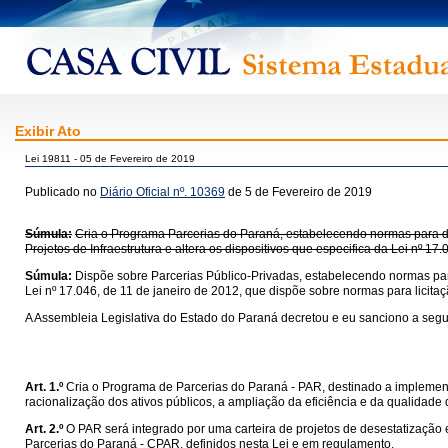
Exibir Ato
Lei 19811 - 05 de Fevereiro de 2019
Publicado no
Diário Oficial nº. 10369
de 5 de Fevereiro de 2019
Súmula:
Cria o Programa Parcerias do Paraná, estabelecendo normas para des
Projetos de Infraestrutura e altera os dispositivos que especifica da Lei nº 17
Súmula:
Dispõe sobre Parcerias Público-Privadas, estabelecendo normas para
Lei nº 17.046, de 11 de janeiro de 2012, que dispõe sobre normas para licita
A Assembleia Legislativa do Estado do Paraná decretou e eu sanciono a segui
Art. 1.º
Cria o Programa de Parcerias do Paraná - PAR, destinado a implementar
racionalização dos ativos públicos, a ampliação da eficiência e da qualidad
Art. 2.º
O PAR será integrado por uma carteira de projetos de desestatizaçã
Parcerias do Paraná - CPAR, definidos nesta Lei e em regulamento.