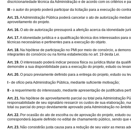
discricionariedade técnica da Administração e de acordo com os critérios e p
III -
o autor do projeto poderá participar da licitação para a execução do contra
Art. 15.
A Administração Pública poderá cancelar o ato de autorização median
aproveitamento do projeto.
Art. 16.
O ato de autorização pressuporá a aferição acerca da idoneidade jurí
Art. 17.
A idoneidade jurídica e a qualificação técnica dos interessados para
técnicas necessárias e pertinentes para a execução do objeto.
Art. 18.
Na hipótese de participação no PMI por meio de consórcio, a demonst
integrantes do consórcio ou na forma estabelecida no art. 19 desta Lei.
Art. 19.
O interessado poderá indicar pessoa física ou jurídica titular da qu
demonstre a sua disponibilidade para a execução do projeto, estudo ou leva
Art. 20.
O prazo previamente definido para a entrega do projeto, estudo ou 
I -
de ofício pela Administração Pública, mediante suficiente motivação;
II -
a requerimento do interessado, mediante apresentação de justificativa pert
Art. 21.
Na hipótese de aproveitamento parcial ou total pela Administração Púb
responsabilidade de seu signatário ressarcir os custos de sua elaboração, n
total ou parcial do preço devidamente aprovado pela Administração no âmbit
Art. 22.
Por ocasião do ato de escolha ou de aprovação do projeto, estudo ou l
corresponderá àquele definido no edital de chamamento público, sendo que 
Art. 23.
Não consistirão justa causa para a redução de seu valor as meras ad