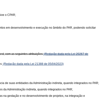
sive o CPAR;
ntos em desenvolvimento e execução no âmbito do PAR, podendo solicitar
st, com as seguintes atribuições:
(Redação dada pela Lei 20267 de
s:
(Redação dada pela Lei 21388 de 05/04/2023)
ia de suas entidades da Administração indireta, quando integrados no PAR;
s da Administração indireta, quando integrados no PAR;
as na gestação e no desenvolvimento de projetos, na integração e