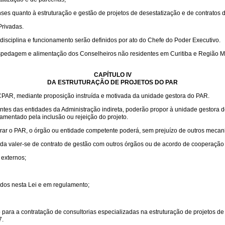
ses quanto à estruturação e gestão de projetos de desestatização e de contratos d
Privadas.
isciplina e funcionamento serão definidos por ato do Chefe do Poder Executivo.
spedagem e alimentação dos Conselheiros não residentes em Curitiba e Região Met
CAPÍTULO IV
DA ESTRUTURAÇÃO DE PROJETOS DO PAR
PAR, mediante proposição instruída e motivada da unidade gestora do PAR.
gentes das entidades da Administração indireta, poderão propor à unidade gestora
mentado pela inclusão ou rejeição do projeto.
rar o PAR, o órgão ou entidade competente poderá, sem prejuízo de outros mecani
inda valer-se de contrato de gestão com outros órgãos ou de acordo de cooperação
externos;
idos nesta Lei e em regulamento;
para a contratação de consultorias especializadas na estruturação de projetos de
7.