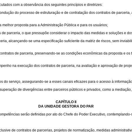
utados com a observância dos seguintes princípios e diretrizes:
ndução do processo de estruturação e de contratação dos contratos de parceria, 
 a melhor proposta para a Administração Pública e para os usuários;
os de parceria, o que pressupõe considerar o impacto das medidas e soluções e do
ia, alcançando-se uma especificação suficiente da matriz de riscos, sem inviabil
s contratos de parceria, preservando-se as condições econômicas da proposta e os
penho na execução dos contratos de parceria, na avaliação e aprovação de projeto
os do serviço, assegurando-se a esses canais eficazes para o acesso à informaçã
superação de divergências entre parceiros públicos e privados, como a mediação, 
CAPÍTULO II
DA UNIDADE GESTORA DO PAR
mpetências serão definidas por ato do Chefe do Poder Executivo, contemplando-se
sive de contratos de parcerias, projetos de normatização, medidas administrativas