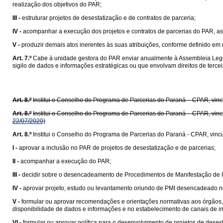
realização dos objetivos do PAR;
III -
estruturar projetos de desestatização e de contratos de parceria;
IV -
acompanhar a execução dos projetos e contratos de parcerias do PAR, a
V -
produzir demais atos inerentes às suas atribuições, conforme definido em
Art. 7.º
Cabe à unidade gestora do PAR enviar anualmente à Assembleia Legi
sigilo de dados e informações estratégicas ou que envolvam direitos de terce
Art. 8.º
Institui o Conselho do Programa de Parcerias do Paraná – CPAR, vinc
Art. 8.º
Institui o Conselho do Programa de Parcerias do Paraná – CPAR, vinc
22/07/2020)
Art. 8.º
Institui o Conselho do Programa de Parcerias do Paraná - CPAR, vinc
I -
aprovar a inclusão no PAR de projetos de desestatização e de parcerias;
II -
acompanhar a execução do PAR;
III -
decidir sobre o desencadeamento de Procedimentos de Manifestação de In
IV -
aprovar projeto, estudo ou levantamento oriundo de PMI desencadeado no
V -
formular ou aprovar recomendações e orientações normativas aos órgãos, 
disponibilidade de dados e informações e no estabelecimento de canais de int
VI -
formular ou aprovar política para o desenvolvimento de projetos de desest