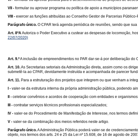
VII -
formular ou aprovar programa ou política de apoio a municípios paranaen
VIII -
exercer as funções atribuídas ao Conselho Gestor de Parcerias Público-
Parágrafo único.
O CPAR terá agenda periódica de reuniões, sendo que sua d
Art. 8ºA
Autoriza o Poder Executivo a custear as despesas de locomoção, ho
22/07/2020)
Art. 9.º
A inclusão de empreendimentos no PAR dar-se-á por deliberação do C
Art. 10.
As Secretarias setoriais da Administração direta, assim como os diri
submetê-la ao CPAR, devidamente instruída e acompanhada de parecer funda
Art. 11.
Para a estruturação dos projetos que integrem ou que venham a integ
I -
valer-se da estrutura interna da própria administração pública, podendo a
II -
celebrar convênios e acordos de cooperação com entidades e organismos 
III -
contratar serviços técnicos profissionais especializados;
IV -
valer-se do Procedimento de Manifestação de Interesse, nos termos defin
V -
valer-se da combinação dos meios referidos neste artigo.
Parágrafo único.
A Administração Pública poderá valer-se de credenciamento 
objeto, nos termos dos arts. 24 e 25 da Lei nº 15.608, de 16 de agosto de 200