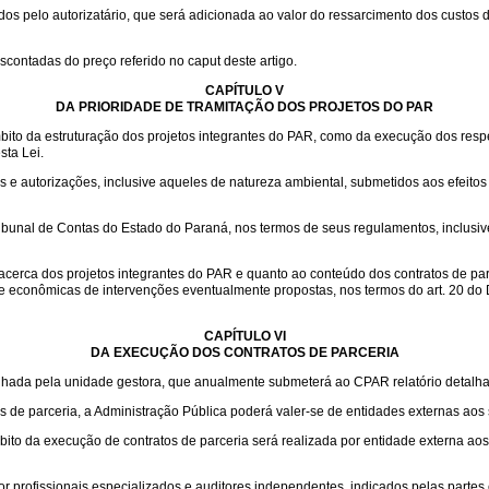
 pelo autorizatário, que será adicionada ao valor do ressarcimento dos custos de
scontadas do preço referido no caput deste artigo.
CAPÍTULO V
DA PRIORIDADE DE TRAMITAÇÃO DOS PROJETOS DO PAR
mbito da estruturação dos projetos integrantes do PAR, como da execução dos respec
sta Lei.
 e autorizações, inclusive aqueles de natureza ambiental, submetidos aos efeitos 
ribunal de Contas do Estado do Paraná, nos termos de seus regulamentos, inclus
acerca dos projetos integrantes do PAR e quanto ao conteúdo dos contratos de par
e econômicas de intervenções eventualmente propostas, nos termos do art. 20 do 
CAPÍTULO VI
DA EXECUÇÃO DOS CONTRATOS DE PARCERIA
nhada pela unidade gestora, que anualmente submeterá ao CPAR relatório detalh
os de parceria, a Administração Pública poderá valer-se de entidades externas aos 
to da execução de contratos de parceria será realizada por entidade externa aos
r profissionais especializados e auditores independentes, indicados pelas partes