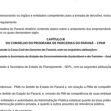
ssessorando os órgãos e entidades competentes para a tomada de decisões, inclu
 regulamento.
slativa do Paraná relatório contendo dados sobre o andamento dos empreendime
iro os quais demandem sigilo.
CAPÍTULO III
DO CONSELHO DO PROGRAMA DE PARCERIAS DO PARANÁ – CPAR
ulado à Casa Civil do Governo do Paraná, com as seguintes atribuições:
ulado à Secretaria de Estado do Desenvolvimento Sustentável e do Turismo – Sede
ulado à Secretaria de Estado do Planejamento - SEPL, com as seguintes atribuiçõe
teresse - PMIs no âmbito do Estado do Paraná e, em relação a PMIs de competênc
 âmbito do Estado do Paraná, e, oriundo de PMI de competência de suas entidade
entidades e autoridades da Administração Pública estadual quanto às boas prátic
erlocução público-privada, e quanto a outros assuntos de relevância pública;
atização e de parcerias;