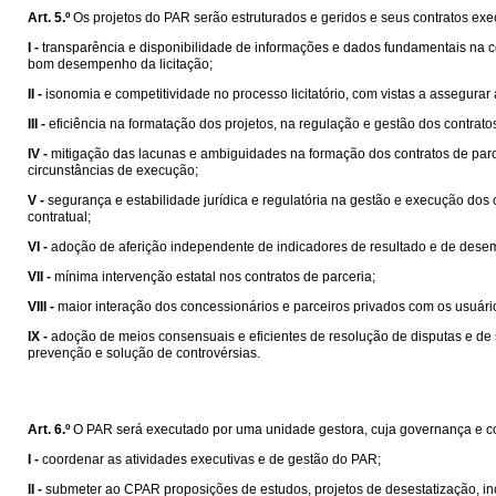
Art. 5.º
Os projetos do PAR serão estruturados e geridos e seus contratos exec
I -
transparência e disponibilidade de informações e dados fundamentais na co
bom desempenho da licitação;
II -
isonomia e competitividade no processo licitatório, com vistas a assegurar
III -
eficiência na formatação dos projetos, na regulação e gestão dos contrat
IV -
mitigação das lacunas e ambiguidades na formação dos contratos de parcer
circunstâncias de execução;
V -
segurança e estabilidade jurídica e regulatória na gestão e execução do
contratual;
VI -
adoção de aferição independente de indicadores de resultado e de desem
VII -
mínima intervenção estatal nos contratos de parceria;
VIII -
maior interação dos concessionários e parceiros privados com os usuári
IX -
adoção de meios consensuais e eficientes de resolução de disputas e de 
prevenção e solução de controvérsias.
Art. 6.º
O PAR será executado por uma unidade gestora, cuja governança e co
I -
coordenar as atividades executivas e de gestão do PAR;
II -
submeter ao CPAR proposições de estudos, projetos de desestatização, inclu