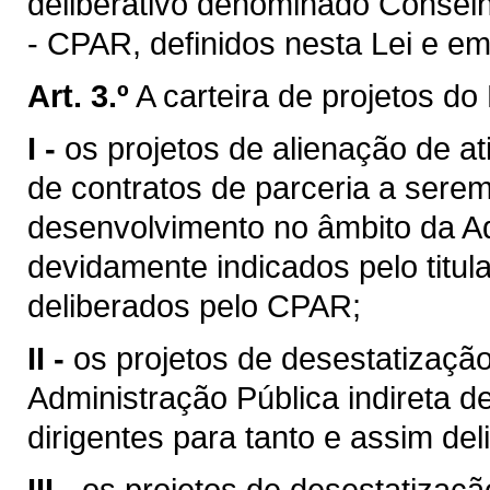
deliberativo denominado Consel
- CPAR, definidos nesta Lei e e
Art. 3.º
A carteira de projetos d
I -
os projetos de alienação de at
de contratos de parceria a sere
desenvolvimento no âmbito da Ad
devidamente indicados pelo titul
deliberados pelo CPAR;
II -
os projetos de desestatizaçã
Administração Pública indireta 
dirigentes para tanto e assim de
III -
os projetos de desestatizaçã