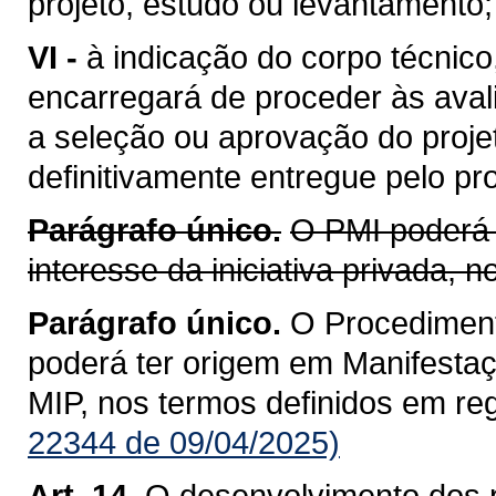
projeto, estudo ou levantamento;
VI -
à indicação do corpo técnico
encarregará de proceder às aval
a seleção ou aprovação do proje
definitivamente entregue pelo pr
Parágrafo único.
O PMI poderá 
interesse da iniciativa privada,
Parágrafo único.
O Procediment
poderá ter origem em Manifestaçã
MIP, nos termos definidos em re
22344 de 09/04/2025)
Art. 14.
O desenvolvimento dos p