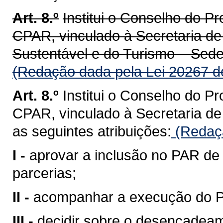
Art. 8.º
Institui o Conselho do P
CPAR, vinculado à Secretaria d
Sustentável e do Turismo – Sedes
(Redação dada pela Lei 20267 d
Art. 8.º
Institui o Conselho do P
CPAR, vinculado à Secretaria d
as seguintes atribuições:
(Redaçã
I -
aprovar a inclusão no PAR de 
parcerias;
II -
acompanhar a execução do 
III -
decidir sobre o desencadea