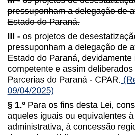
pressuponham a delegação de at
Estado do Paraná.
III -
os projetos de desestatizaçã
pressuponham a delegação de at
Estado do Paraná, devidamente i
competente e assim deliberados
Parcerias do Paraná - CPAR.
(Re
09/04/2025)
§ 1.º
Para os fins desta Lei, con
aqueles iguais ou equivalentes
administrativa, à concessão regid