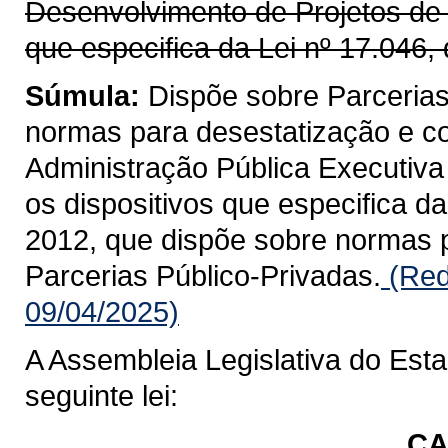
Desenvolvimento de Projetos de I
que especifica da Lei nº 17.046, 
Súmula:
Dispõe sobre Parcerias
normas para desestatização e co
Administração Pública Executiva 
os dispositivos que especifica da
2012, que dispõe sobre normas p
Parcerias Público-Privadas.
(Red
09/04/2025)
A Assembleia Legislativa do Est
seguinte lei:
CA