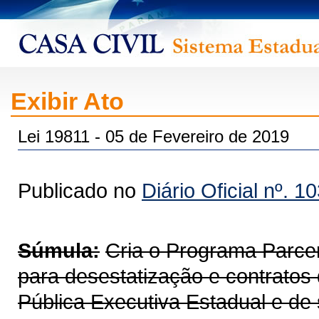
Exibir Ato
Lei 19811 - 05 de Fevereiro de 2019
Publicado no
Diário Oficial nº. 1
Súmula:
Cria o Programa Parce
para desestatização e contratos
Pública Executiva Estadual e de 