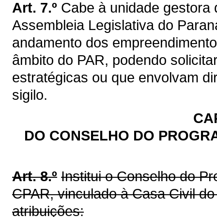
Art. 7.º
Cabe à unidade gestora 
Assembleia Legislativa do Paran
andamento dos empreendimento
âmbito do PAR, podendo solicitar
estratégicas ou que envolvam di
sigilo.
CAP
DO CONSELHO DO PROGRA
Art. 8.º
Institui o Conselho do P
CPAR, vinculado à Casa Civil d
atribuições: