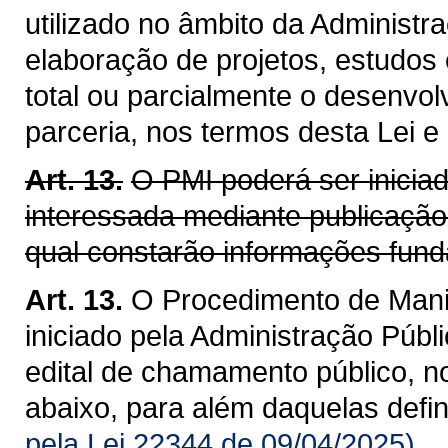
utilizado no âmbito da Administra
elaboração de projetos, estudos
total ou parcialmente o desenvol
parceria, nos termos desta Lei e
Art. 13.
O PMI poderá ser inicia
interessada mediante publicação
qual constarão informações fund
Art. 13.
O Procedimento de Manif
iniciado pela Administração Públ
edital de chamamento público, n
abaixo, para além daquelas defi
pela Lei 22344 de 09/04/2025)